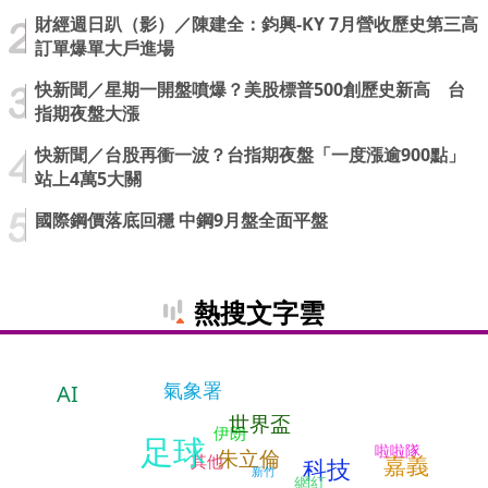
財經週日趴（影）／陳建全：鈞興-KY 7月營收歷史第三高
訂單爆單大戶進場
快新聞／星期一開盤噴爆？美股標普500創歷史新高 台
指期夜盤大漲
快新聞／台股再衝一波？台指期夜盤「一度漲逾900點」
站上4萬5大關
國際鋼價落底回穩 中鋼9月盤全面平盤
熱搜文字雲
氣象署
AI
世界盃
伊朗
足球
啦啦隊
朱立倫
嘉義
其他
科技
新竹
網紅