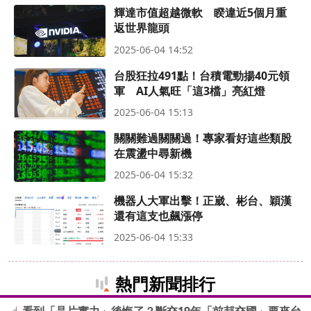
輝達市值超越微軟 睽違近5個月重
返世界龍頭
2025-06-04 14:52
台股狂拉491點！台積電勁揚40元領
軍 AI人氣旺「這3檔」亮紅燈
2025-06-04 15:13
關關難過關關過！專家看好這些類股
在震盪中尋新機
2025-06-04 15:32
機器人大軍出擊！正崴、彬台、穎漢
還有這支也飆漲停
2025-06-04 15:33
熱門新聞排行