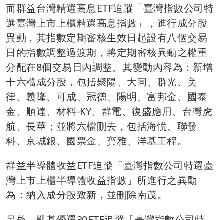
而群益台灣精選高息ETF追蹤「臺灣指數公司特
選臺灣上市上櫃精選高息指數」，進行成分股
異動，其指數定期審核生效日起設有八個交易
日的指數調整過渡期，將定期審核異動之權重
分配在8個交易日內調整。其變動內容為：新增
十六檔成分股，包括聚陽、大同、群光、美
律、義隆、可成、冠德、陽明、富邦金、國泰
金、順達、材料-KY、群電、復盛應用、台灣虎
航、長華；並將六檔刪去，包括海悅、聯發
科、京城銀、國票金、寶雅、洋基工程。
群益半導體收益ETF追蹤「臺灣指數公司特選臺
灣上市上櫃半導體收益指數」所進行之異動
為：納入成分股致新，並刪除南茂。
另外，凱基優選30ETF追蹤「臺灣指數公司特