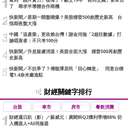
看到「晶片實力」後悔了？斷交19年「前邦交國」要來台
了 尋求半導體合作商機
快新聞／星期一開盤噴爆？美股標普500創歷史新高 台
指期夜盤大漲
中國「這產業」更依賴台灣！謝金河拋「2超狂數據」打
臉唱衰者：不只考100分
快新聞／升息疑慮消退！美股全面大漲 標普500再創歷
史新高
快新聞／不抗爭了？傳龍潭居民「回心轉意」 同意台積
電1.4奈米廠進駐
財經關鍵字排行
台股
車市
房市
餐飲消費
財經週日趴（影）／蘇威元：廣閎科Q2獲利季增88% 切
入機器人+AI伺服器