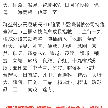
大、鈊象、智易、貿聯-KY、日月光投控、遠
傳、上海商銀、啟碁、至上」。
群益科技高息成長ETF追蹤「臺灣指數公司特選
臺灣上市上櫃科技高息成長指數」，進行十九
檔成分股異動調整，包括納入「敬鵬、華碩、
藍天、瑞昱、神基、僑威、順達、威剛、京
鼎、碩天、臻鼎-KY、崇越、茂達、頎邦、飛
捷、立端、矽格、良維、台虹」十九檔成分
股；並刪去「中華電、超豐、聯發科、信邦、
台灣大、日電貿、凡甲、台勝科、智易、大聯
大、遠傳、正文、宜鼎、精成科、精誠、環球
晶、至上、南茂、達方」