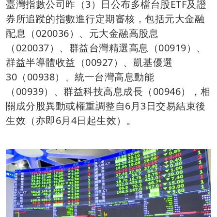
臺灣指數公司昨（3）日公布多檔台股ETF及證
券所追蹤的指數進行定期審核，包括元大金融
配息（020036）、元大金融高股息
（020037）、群益台灣精選高息（00919）、
群益半導體收益（00927）、凱基優選
30（00938）、統一台灣高息動能
（00939）、群益科技高息成長（00946），相
關成分股異動或權重調整自6月3日交易結束後
生效（亦即6月4日起生效）。