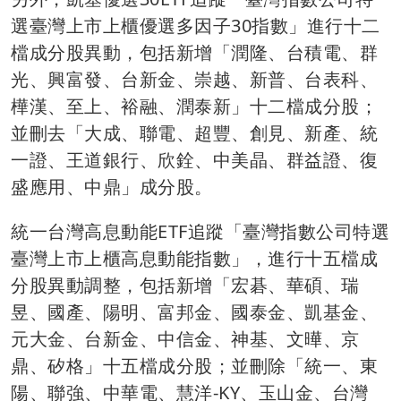
選臺灣上市上櫃優選多因子30指數」進行十二
檔成分股異動，包括新增「潤隆、台積電、群
光、興富發、台新金、崇越、新普、台表科、
樺漢、至上、裕融、潤泰新」十二檔成分股；
並刪去「大成、聯電、超豐、創見、新產、統
一證、王道銀行、欣銓、中美晶、群益證、復
盛應用、中鼎」成分股。
統一台灣高息動能ETF追蹤「臺灣指數公司特選
臺灣上市上櫃高息動能指數」，進行十五檔成
分股異動調整，包括新增「宏碁、華碩、瑞
昱、國產、陽明、富邦金、國泰金、凱基金、
元大金、台新金、中信金、神基、文曄、京
鼎、矽格」十五檔成分股；並刪除「統一、東
陽、聯強、中華電、慧洋-KY、玉山金、台灣