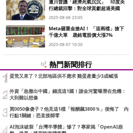
遭川普譏「經濟死氣沉沉」 印度央
行總裁回擊：對全球貢獻超過美國
2025-08-06 23:05
Meta砸重金搶AI！ 「這兩檔」搶下
千億大單 晟銘電股價大漲7%
2025-08-07 10:50
熱門新聞排行
蛋荒又來了？北部地區供不應求 雞蛋產量少3成喊漲
外資「急撤出中國」錢流這1國！謝金河驚曝潛在危機：
大到難以想像
買0050像傻子？他見這1檔「報酬飆3800％」後悔了 內
行點1關鍵：恐直接歸零
AI泡沫破裂「台灣半導體」慘了？專家揭「OpenAI崩