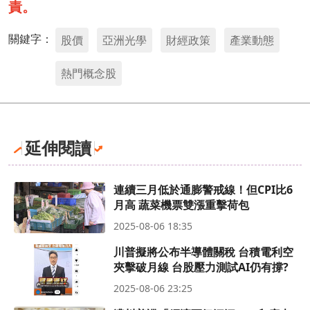
責。
關鍵字：
股價
亞洲光學
財經政策
產業動態
熱門概念股
延伸閱讀
連續三月低於通膨警戒線！但CPI比6
月高 蔬菜機票雙漲重擊荷包
2025-08-06 18:35
川普擬將公布半導體關稅 台積電利空
夾擊破月線 台股壓力測試AI仍有撐?
2025-08-06 23:25