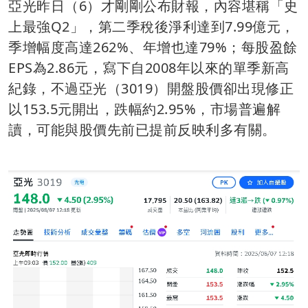
亞光昨日（6）才剛剛公布財報，內容堪稱「史
上最強Q2」，第二季稅後淨利達到7.99億元，
季增幅度高達262%、年增也達79%；每股盈餘
EPS為2.86元，寫下自2008年以來的單季新高
紀錄，不過亞光（3019）開盤股價卻出現修正
以153.5元開出，跌幅約2.95%，市場普遍解
讀，可能與股價先前已提前反映利多有關。