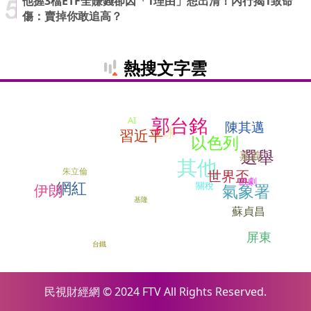
他握3檔ETF全賺錢卻因「1理由」想出清！內行揭1致命
傷：賣掉你敢追高？
熱搜文字雲
郭台銘
AI
陳其邁
足球
習近平
以色列
選舉
嘉義
其他
朱立倫
世界盃
戲劇
網紅
關稅
氣象署
伊朗
基隆
蘇貞昌
屏東
台鐵
民視財經網 © 2024 FTV All Rights Reserved.