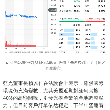
亞光Q2財報超猛EPS2.86元 股價「先蹲後跳」？（圖／
奇摩股市）
亞光董事長賴以仁在法說會上表示，雖然國際
環境仍充滿變數，尤其美國近期對緬甸實施
40%的高額關稅，引發光學產業的產地調整壓
力，但目前客戶訂單依然穩定，下半年營運看