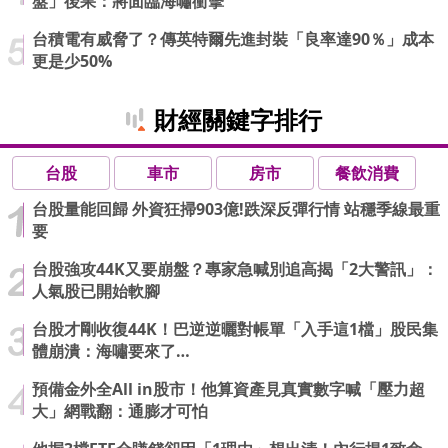
盤」後果：將面臨海嘯衝擊
台積電有威脅了？傳英特爾先進封裝「良率達90％」成本
更是少50%
財經關鍵字排行
台股
車市
房市
餐飲消費
台股量能回歸 外資狂掃903億!跌深反彈行情 站穩季線最重
要
台股強攻44K又要崩盤？專家急喊別追高揭「2大警訊」：
人氣股已開始軟腳
台股才剛收復44K！巴逆逆曬對帳單「入手這1檔」股民集
體崩潰：海嘯要來了…
預備金外全All in股市！他算資產見真實數字喊「壓力超
大」網戰翻：通膨才可怕