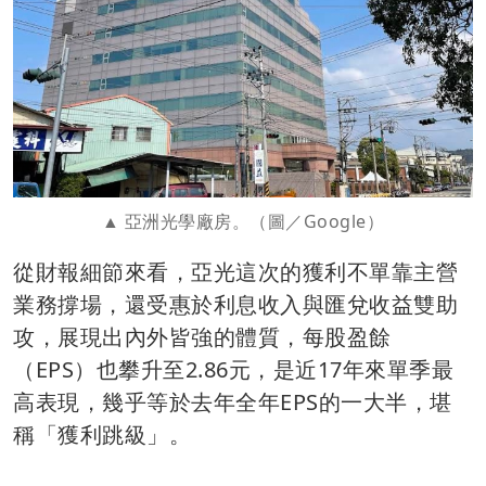
亞洲光學廠房。（圖／Google）
從財報細節來看，亞光這次的獲利不單靠主營
業務撐場，還受惠於利息收入與匯兌收益雙助
攻，展現出內外皆強的體質，每股盈餘
（EPS）也攀升至2.86元，是近17年來單季最
高表現，幾乎等於去年全年EPS的一大半，堪
稱「獲利跳級」。