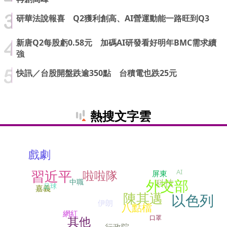
研華法說報喜 Q2獲利創高、AI營運動能一路旺到Q3
新唐Q2每股虧0.58元 加碼AI研發看好明年BMC需求續
強
快訊／台股開盤跌逾350點 台積電也跌25元
熱搜文字雲
戲劇
習近平
啦啦隊
AI
屏東
外交部
中職
科技
足球
嘉義
陳其邁
以色列
伊朗
八點檔
網紅
其他
口罩