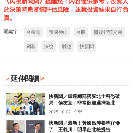
《民視新聞網》提醒您：內容僅供參考，投資人
於決策時應審慎評估風險，並就投資結果自行負
責。
關鍵字：
台積電
護國神山
台股
盤後鉅額交易
刷新
法說
財經
快新聞
延伸閱讀
快新聞／輝達總部落腳北士科恐破
局 侯友宜：非常歡迎選擇新北
2025-10-02 19:55
快新聞／最新！黃國昌涉養狗仔慘
了 王義川：明早赴北檢提告