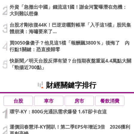
外資「急撤出中國」錢流這1國！謝金河驚曝潛在危機：
大到難以想像
台股才剛收復44K！巴逆逆曬對帳單「入手這1檔」股民集
體崩潰：海嘯要來了…
買0050像傻子？他見這1檔「報酬飆3800％」後悔了 內
行點1關鍵：恐直接歸零
快新聞／明天台股反彈有望？台指期夜盤重返4.4萬點大關
「勁揚近700點」
財經關鍵字排行
台股
車市
房市
餐飲消費
環宇-KY：800G光通訊需求爆發 1.6T卻卡在這
運價回春慧洋-KY開趴！第二季EPS年增近3倍 2026獲利
再創高峰