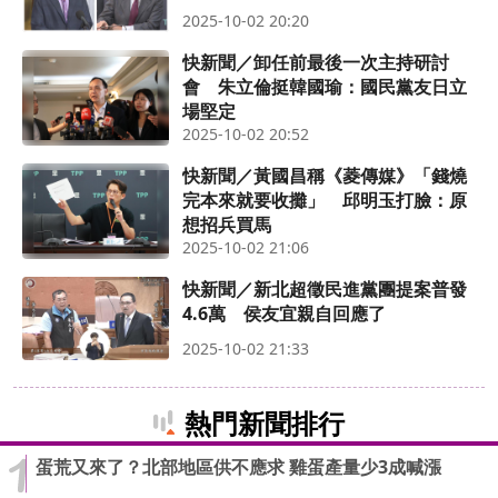
2025-10-02 20:20
快新聞／卸任前最後一次主持研討
會 朱立倫挺韓國瑜：國民黨友日立
場堅定
2025-10-02 20:52
快新聞／黃國昌稱《菱傳媒》「錢燒
完本來就要收攤」 邱明玉打臉：原
想招兵買馬
2025-10-02 21:06
快新聞／新北超徵民進黨團提案普發
4.6萬 侯友宜親自回應了
2025-10-02 21:33
熱門新聞排行
蛋荒又來了？北部地區供不應求 雞蛋產量少3成喊漲