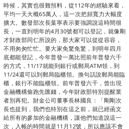
時候，其實也很難預料，從112年的經驗來看，
平均一天大概65萬人，這一次把頻寬力大幅度
擴大。數發部次長葉寧表示要強調說這時間很
長，一直到明年的4月30號都可以登記，就像剛
才財政部同仁所說的，那大家可以從從容容，
不用匆匆忙忙。要大家免驚免驚，到明年四月
底都能登記，今年普發一萬比照前年普發六千
的方式，11/17就能到銀行或郵局ATM領，到
11/24還可以到郵局臨櫃領。換句話說郵局能臨
櫃，銀行不能臨櫃領。前年普發六千，曾出現
金融機構偷跑先匯錢，今年財政部特別提醒業
者別再犯。財金公司董事長林國良：「剛剛次
長也提到，我們也特別在這之前，就已經函文
給所有的參加的金融機構，讓他們知道說這一
次，入帳的時間就是11月12號，所以應該不會