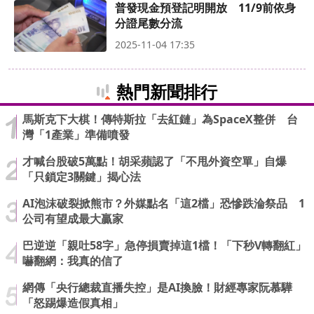
普發現金預登記明開放 11/9前依身
分證尾數分流
2025-11-04 17:35
熱門新聞排行
馬斯克下大棋！傳特斯拉「去紅鏈」為SpaceX整併 台
灣「1產業」準備噴發
才喊台股破5萬點！胡采蘋認了「不甩外資空單」自爆
「只鎖定3關鍵」揭心法
AI泡沫破裂掀熊市？外媒點名「這2檔」恐慘跌淪祭品 1
公司有望成最大贏家
巴逆逆「親吐58字」急停損賣掉這1檔！「下秒V轉翻紅」
嚇翻網：我真的信了
網傳「央行總裁直播失控」是AI換臉！財經專家阮慕驊
「怒踢爆造假真相」