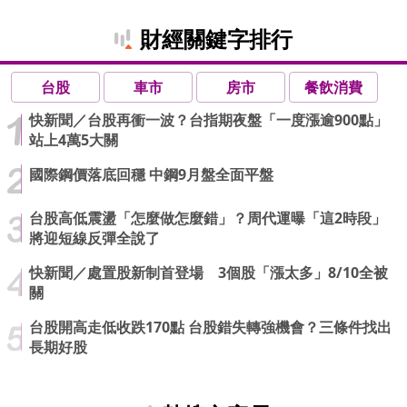
財經關鍵字排行
台股
車市
房市
餐飲消費
快新聞／台股再衝一波？台指期夜盤「一度漲逾900點」
站上4萬5大關
國際鋼價落底回穩 中鋼9月盤全面平盤
台股高低震盪「怎麼做怎麼錯」？周代運曝「這2時段」
將迎短線反彈全說了
快新聞／處置股新制首登場 3個股「漲太多」8/10全被
關
台股開高走低收跌170點 台股錯失轉強機會？三條件找出
長期好股