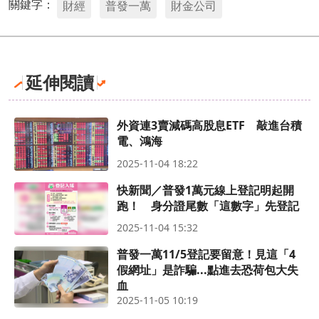
關鍵字：
財經
普發一萬
財金公司
延伸閱讀
外資連3賣減碼高股息ETF 敲進台積
電、鴻海
2025-11-04 18:22
快新聞／普發1萬元線上登記明起開
跑！ 身分證尾數「這數字」先登記
2025-11-04 15:32
普發一萬11/5登記要留意！見這「4
假網址」是詐騙...點進去恐荷包大失
血
2025-11-05 10:19