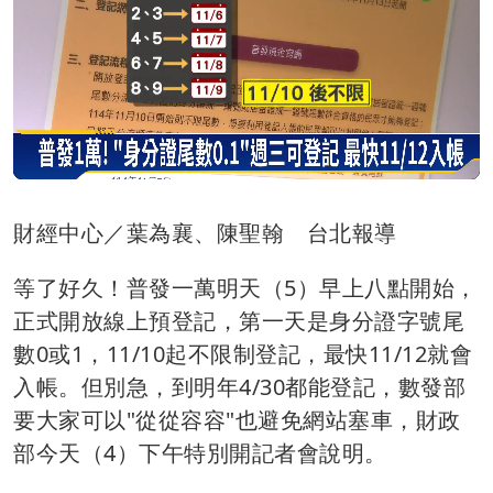
財經中心／葉為襄、陳聖翰 台北報導
等了好久！普發一萬明天（5）早上八點開始，
正式開放線上預登記，第一天是身分證字號尾
數0或1，11/10起不限制登記，最快11/12就會
入帳。但別急，到明年4/30都能登記，數發部
要大家可以"從從容容"也避免網站塞車，財政
部今天（4）下午特別開記者會說明。