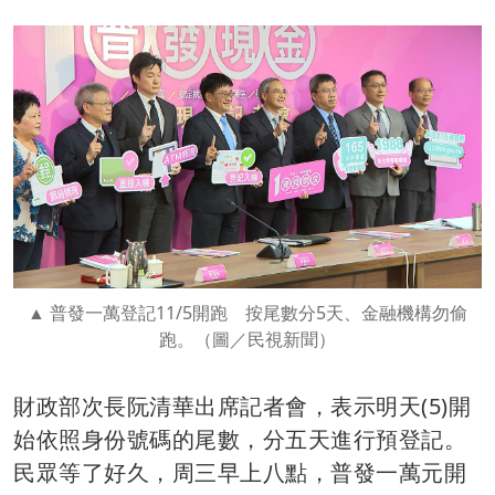
普發一萬登記11/5開跑 按尾數分5天、金融機構勿偷
跑。（圖／民視新聞）
財政部次長阮清華出席記者會，表示明天(5)開
始依照身份號碼的尾數，分五天進行預登記。
民眾等了好久，周三早上八點，普發一萬元開