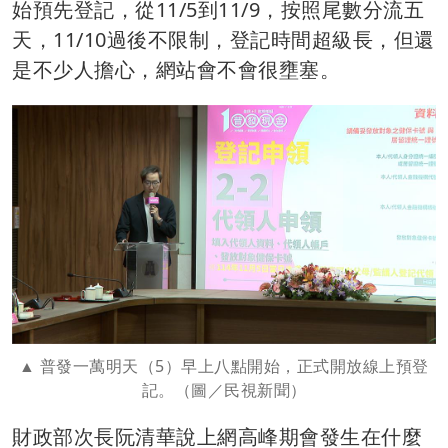
始預先登記，從11/5到11/9，按照尾數分流五
天，11/10過後不限制，登記時間超級長，但還
是不少人擔心，網站會不會很壅塞。
普發一萬明天（5）早上八點開始，正式開放線上預登
記。（圖／民視新聞）
財政部次長阮清華說上網高峰期會發生在什麼