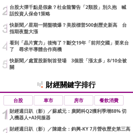
台股大彈千點是假象？杜金龍警告「2類股」別久抱 喊
話投資人保命1策略
快新聞／星期一開盤噴爆？美股標普500創歷史新高 台
指期夜盤大漲
看到「晶片實力」後悔了？斷交19年「前邦交國」要來台
了 尋求半導體合作商機
快新聞／處置股新制首登場 3個股「漲太多」8/10全被
關
財經關鍵字排行
台股
車市
房市
餐飲消費
財經週日趴（影）／蘇威元：廣閎科Q2獲利季增88% 切
入機器人+AI伺服器
財經週日趴（影）／陳建全：鈞興-KY 7月營收歷史第三高