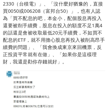
2330（台積電）」、「沒什麼好猶豫的，直接
買0050或006208（富邦台50）」，也有人認
為「買不配息的吧，本金小，配個股息再投入
還要被削手續費，股息在投入的額度不足1萬4
的話還是會被收取最低20元手續費，不如買不
配息的ETF，就不用擔心股息再投入被削高昂手
續費的問題」、「我會換成東京來回機票，反
正投資平常就有在做」、「如果你是這樣理
財，我還是勸你存錢就好」。