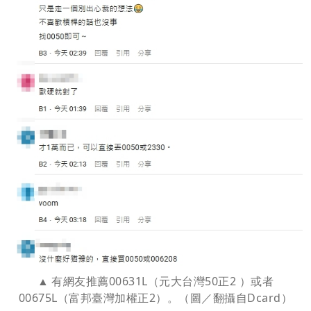
有網友推薦00631L（元大台灣50正2 ）或者
00675L（富邦臺灣加權正2）。（圖／翻攝自Dcard）