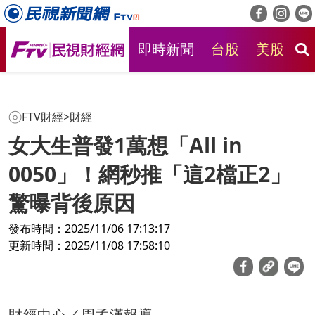
即時新聞
台股
美股
房
FTV財經
>
財經
女大生普發1萬想「All in
0050」！網秒推「這2檔正2」
驚曝背後原因
發布時間：2025/11/06 17:13:17
更新時間：2025/11/08 17:58:10
財經中心／周孟漢報導