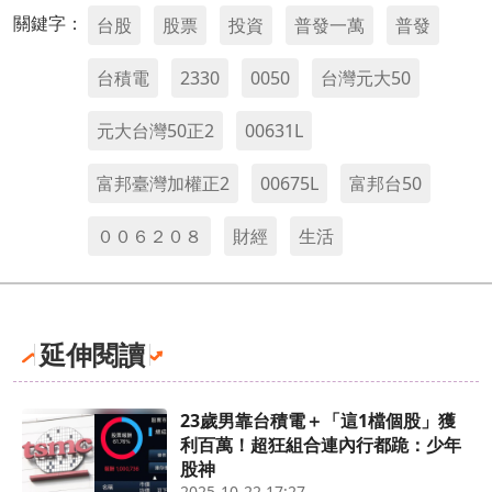
關鍵字：
台股
股票
投資
普發一萬
普發
台積電
2330
0050
台灣元大50
元大台灣50正2
00631L
富邦臺灣加權正2
00675L
富邦台50
００６２０８
財經
生活
延伸閱讀
23歲男靠台積電＋「這1檔個股」獲
利百萬！超狂組合連內行都跪：少年
股神
2025-10-22 17:27