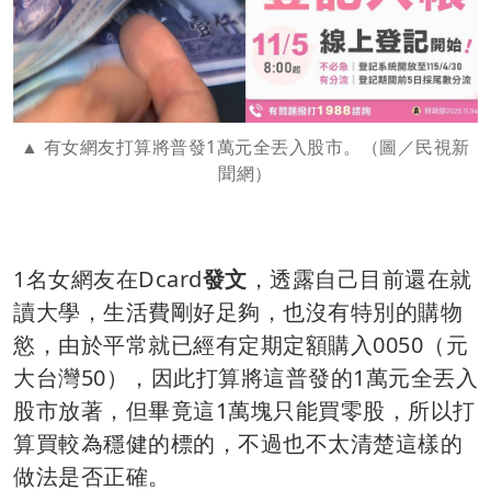
有女網友打算將普發1萬元全丟入股市。（圖／民視新
聞網）
1名女網友在Dcard
發文
，透露自己目前還在就
讀大學，生活費剛好足夠，也沒有特別的購物
慾，由於平常就已經有定期定額購入0050（元
大台灣50），因此打算將這普發的1萬元全丟入
股市放著，但畢竟這1萬塊只能買零股，所以打
算買較為穩健的標的，不過也不太清楚這樣的
做法是否正確。