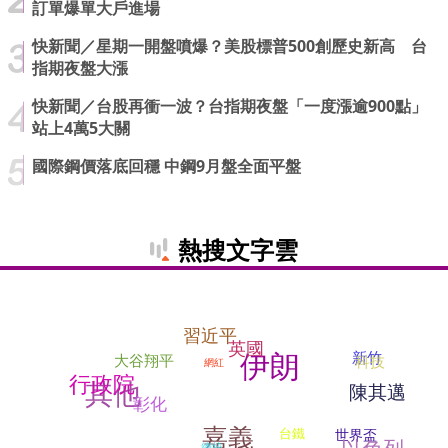
訂單爆單大戶進場
快新聞／星期一開盤噴爆？美股標普500創歷史新高 台
指期夜盤大漲
快新聞／台股再衝一波？台指期夜盤「一度漲逾900點」
站上4萬5大關
國際鋼價落底回穩 中鋼9月盤全面平盤
熱搜文字雲
習近平
英國
伊朗
新竹
大谷翔平
科技
網紅
行政院
其他
陳其邁
彰化
嘉義
台鐵
世界盃
以色列
總統