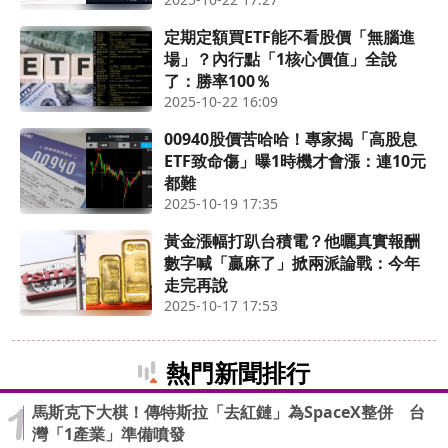
定期定額買ETF能不看股價「無腦進
場」？內行點「1核心價值」全說
了：勝率100％
2025-10-22 16:09
00940股價苦哈哈！專家揭「高股息
ETF致命傷」曝1時機才會漲：連10元
都難
2025-10-19 17:35
黃金漲幅打趴台積電？他曬真實報酬
數字喊「贏麻了」掀兩派論戰：今年
走完再說
2025-10-17 17:53
熱門新聞排行
馬斯克下大棋！傳特斯拉「去紅鏈」為SpaceX整併 台
灣「1產業」準備噴發