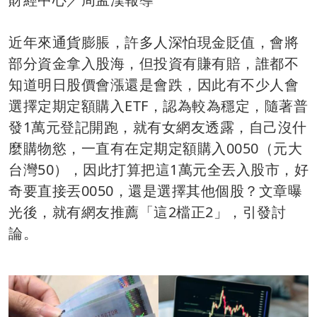
近年來通貨膨脹，許多人深怕現金貶值，會將
部分資金拿入股海，但投資有賺有賠，誰都不
知道明日股價會漲還是會跌，因此有不少人會
選擇定期定額購入ETF，認為較為穩定，隨著普
發1萬元登記開跑，就有女網友透露，自己沒什
麼購物慾，一直有在定期定額購入0050（元大
台灣50），因此打算把這1萬元全丟入股市，好
奇要直接丟0050，還是選擇其他個股？文章曝
光後，就有網友推薦「這2檔正2」，引發討
論。