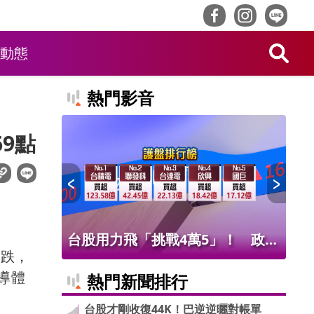
動態
熱門影音
9點
！ 老饕
台股用力飛「挑戰4萬5」！ 政府
北
下跌，
班
基金226億進場 被動元件狂歡
氣
半導體
熱門新聞排行
台股才剛收復44K！巴逆逆曬對帳單