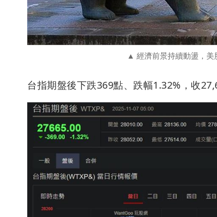
經濟前景持續動盪，美
台指期盤後下跌369點、跌幅1.32%，收27,