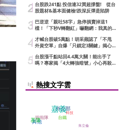
台股跌241點 投信連32買超撐盤! 從台
股題材&基本面健檢!跌深反彈是陷阱
巴逆逆「親吐58字」急停損賣掉這1
檔！「下秒V轉翻紅」嚇翻網：我真的
信了
才喊台股破5萬點！胡采蘋認了「不甩
外資空單」自爆「只鎖定3關鍵」揭心
法
台股漲千點站回4.4萬大關！能出手了
嗎？專家揭「4大轉強暗號」小心再殺
低
熱搜文字雲
嘉義
外交部
科技
啦啦隊
台鐵
基隆
其他
朱立倫