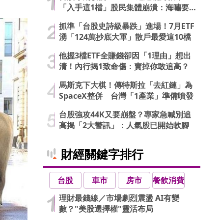
「入手這1檔」股民集體崩潰：海嘯要
來了…
抓準「台股史詩級暴跌」進場！7月ETF
湧「124萬抄底大軍」散戶最愛這10檔
他握3檔ETF全賺錢卻因「1理由」想出
清！內行揭1致命傷：賣掉你敢追高？
馬斯克下大棋！傳特斯拉「去紅鏈」為
SpaceX整併 台灣「1產業」準備噴發
台股強攻44K又要崩盤？專家急喊別追
高揭「2大警訊」：人氣股已開始軟腳
財經關鍵字排行
台股
車市
房市
餐飲消費
理財最錢線／市場劇烈震盪 AI有變
數？"美股選擇權"靈活布局