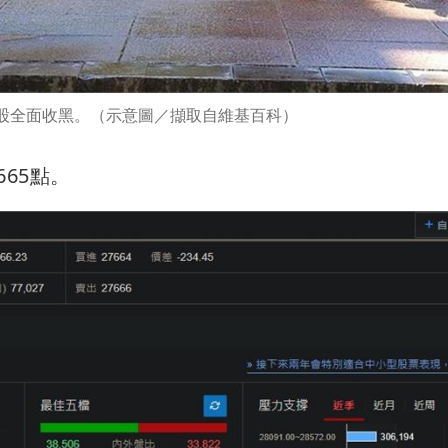
股全面收黑。（示意圖／擷取自維基百科）
665點。