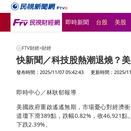
即時新聞
台股
美股
FTV財經
>
財經
快新聞／科技股熱潮退燒？美
發布時間：2025/11/07 05:42:43
更新時間：2025/11/0
即時中心／林耿郁報導
美國政府重啟遙遙無期，市場憂心對經濟衝
道瓊下滑389點，跌幅0.82%，收46,921
下跌2.39%。