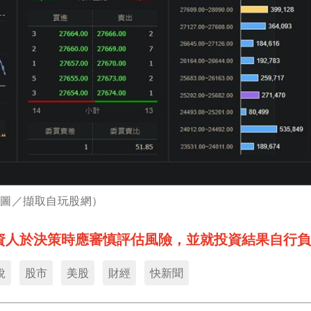
（圖／擷取自玩股網）
資人於決策時應審慎評估風險，並就投資結果自行負
稅
股市
美股
財經
快新聞