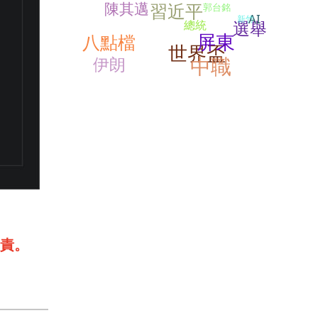
習近平
陳其邁
郭台銘
AI
新竹
選舉
總統
屏東
八點檔
世界盃
中職
伊朗
責。