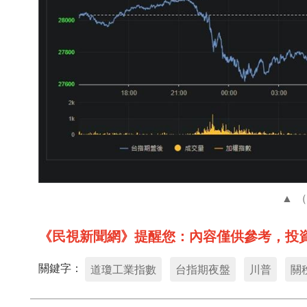
《民視新聞網》提醒您：內容僅供參考，投
關鍵字：
道瓊工業指數
台指期夜盤
川普
關