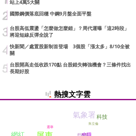
站上4萬5大關
國際鋼價落底回穩 中鋼9月盤全面平盤
台股高低震盪「怎麼做怎麼錯」？周代運曝「這2時段」
將迎短線反彈全說了
快新聞／處置股新制首登場 3個股「漲太多」8/10全被
關
台股開高走低收跌170點 台股錯失轉強機會？三條件找出
長期好股
熱搜文字雲
氣象署
科技
朱立倫
選舉
屏東
網紅
中職
行政院