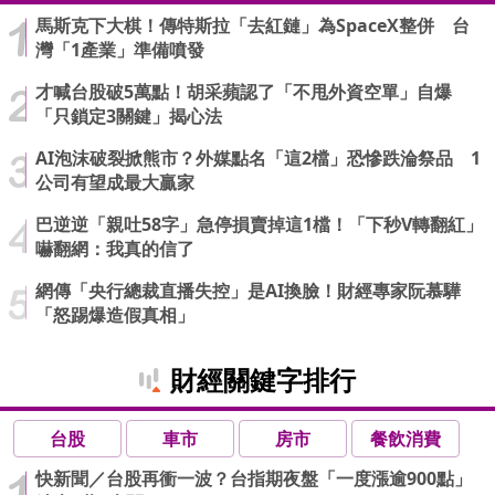
馬斯克下大棋！傳特斯拉「去紅鏈」為SpaceX整併 台
灣「1產業」準備噴發
才喊台股破5萬點！胡采蘋認了「不甩外資空單」自爆
「只鎖定3關鍵」揭心法
AI泡沫破裂掀熊市？外媒點名「這2檔」恐慘跌淪祭品 1
公司有望成最大贏家
巴逆逆「親吐58字」急停損賣掉這1檔！「下秒V轉翻紅」
嚇翻網：我真的信了
網傳「央行總裁直播失控」是AI換臉！財經專家阮慕驊
「怒踢爆造假真相」
財經關鍵字排行
台股
車市
房市
餐飲消費
快新聞／台股再衝一波？台指期夜盤「一度漲逾900點」