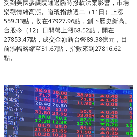
受到美國參議院通過臨時撥款法案影響，市場
樂觀情緒高漲。道瓊指數週二（11日）上漲
559.33點，收在47927.96點，創下歷史新高。
台股今（12）日開盤上漲68.52點，開在
27853.47點，成交金額新台幣89.38億元，目
前漲幅略縮至31.67點，指數來到27816.62
點。