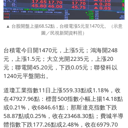
台股開盤上揚68.52點，台積電漲5元至1470元。（示意
圖／民視新聞資料照）
台積電今日開1470元，上漲5元；鴻海開248
元，上漲1.5元；大立光開2235元，上漲20
元；聯電開45.20元，下跌0.05元；聯發科以
1240元平盤開出。
道瓊工業指數11日上漲559.33點或1.18%，收
在47927.96點：標普500指數小幅上揚14.18點
或0.21%，收6846.61點；那斯達克指數下跌
58.87點或0.25%，收在23468.30點；費城半導
體指數下跌177.26點或2.48%，收在6979.70