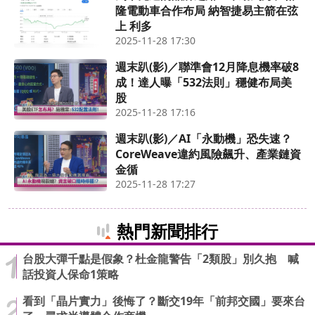
隆電動車合作布局 納智捷易主箭在弦
上 利多
2025-11-28 17:30
週末趴(影)／聯準會12月降息機率破8
成！達人曝「532法則」穩健布局美
股
2025-11-28 17:16
週末趴(影)／AI「永動機」恐失速？
CoreWeave違約風險飆升、產業鏈資
金循
2025-11-28 17:27
熱門新聞排行
台股大彈千點是假象？杜金龍警告「2類股」別久抱 喊
話投資人保命1策略
看到「晶片實力」後悔了？斷交19年「前邦交國」要來台