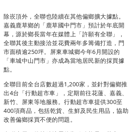
除崁頂外，全聯也陸續在其他偏鄉擴大據點。
嘉義鹿草鄉的「鹿草國中門市」預計於年底開
幕，源於鄉長當年在媒體上「許願有全聯」，
全聯其後主動接洽並花費兩年多籌備打造，門
市面積逾250坪。屏東車城鄉今年6月開設的
「車城中山門市」亦成為當地居民新的採買據
點。
全聯目前全台店數超過1,200家，並針對偏鄉推
出4台「行動超市車」，定期前往花蓮、嘉義、
新竹、屏東等地服務。行動超市車提供300至
400項商品，包括乾貨、生鮮及民生用品，協助
改善偏鄉採買不便的問題。