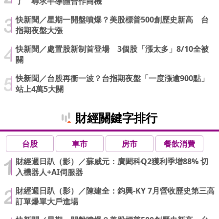
了 尋求半導體合作商機
快新聞／星期一開盤噴爆？美股標普500創歷史新高 台
指期夜盤大漲
快新聞／處置股新制首登場 3個股「漲太多」8/10全被
關
快新聞／台股再衝一波？台指期夜盤「一度漲逾900點」
站上4萬5大關
財經關鍵字排行
台股
車市
房市
餐飲消費
財經週日趴（影）／蘇威元：廣閎科Q2獲利季增88% 切
入機器人+AI伺服器
財經週日趴（影）／陳建全：鈞興-KY 7月營收歷史第三高
訂單爆單大戶進場