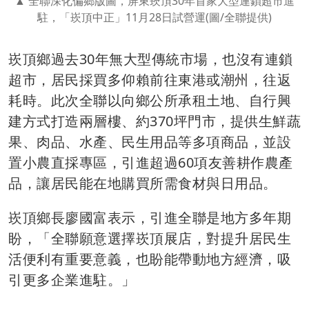
全聯深化偏鄉版圖，屏東崁頂30年首家大型連鎖超市進
駐，「崁頂中正」11月28日試營運(圖/全聯提供)
崁頂鄉過去30年無大型傳統市場，也沒有連鎖
超市，居民採買多仰賴前往東港或潮州，往返
耗時。此次全聯以向鄉公所承租土地、自行興
建方式打造兩層樓、約370坪門市，提供生鮮蔬
果、肉品、水產、民生用品等多項商品，並設
置小農直採專區，引進超過60項友善耕作農產
品，讓居民能在地購買所需食材與日用品。
崁頂鄉長廖國富表示，引進全聯是地方多年期
盼，「全聯願意選擇崁頂展店，對提升居民生
活便利有重要意義，也盼能帶動地方經濟，吸
引更多企業進駐。」