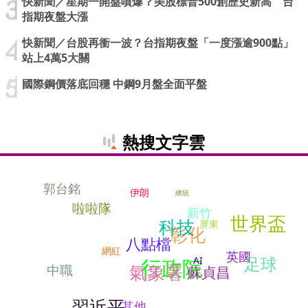
快新聞／星期一開盤噴爆？美股標普500創歷史新高 台
指期夜盤大漲
快新聞／台股再衝一波？台指期夜盤「一度漲逾900點」
站上4萬5大關
國際鋼價落底回穩 中鋼9月盤全面平盤
熱搜文字雲
郭台銘
伊朗
總統
啦啦隊
新竹
世界盃
科技
屏東
彰化
八點檔
網紅
英國
足球
AI
行政院
氣象署
中職
蘇貞昌
習近平
其他