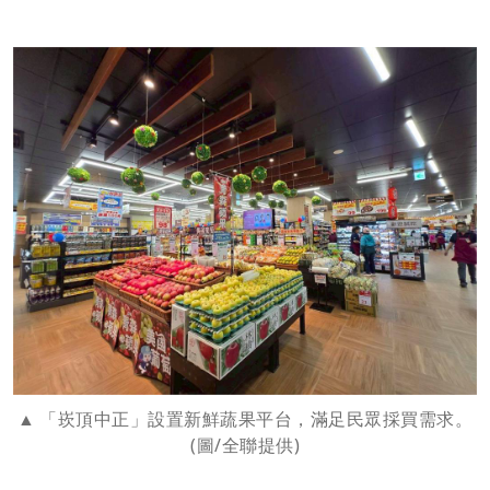
「崁頂中正」設置新鮮蔬果平台，滿足民眾採買需求。
(圖/全聯提供)