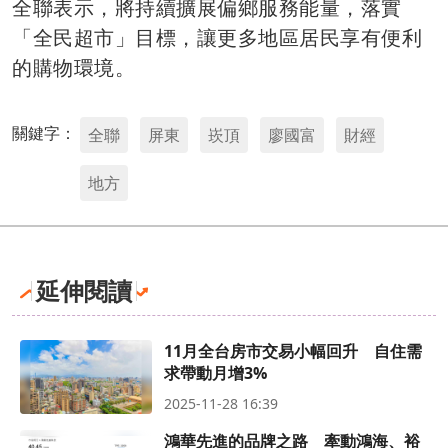
全聯表示，將持續擴展偏鄉服務能量，落實
「全民超市」目標，讓更多地區居民享有便利
的購物環境。
關鍵字：
全聯
屏東
崁頂
廖國富
財經
地方
延伸閱讀
11月全台房市交易小幅回升 自住需
求帶動月增3%
2025-11-28 16:39
鴻華先進的品牌之路 牽動鴻海、裕