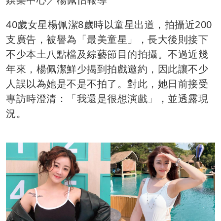
40歲女星楊佩潔8歲時以童星出道，拍攝近200
支廣告，被譽為「最美童星」，長大後則接下
不少本土八點檔及綜藝節目的拍攝。不過近幾
年來，楊佩潔鮮少揭到拍戲邀約，因此讓不少
人誤以為她是不是不拍了。對此，她日前接受
專訪時澄清：「我還是很想演戲」，並透露現
況。