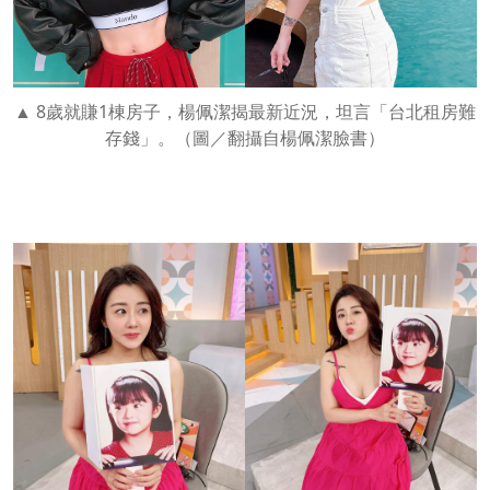
8歲就賺1棟房子，楊佩潔揭最新近況，坦言「台北租房難
存錢」。（圖／翻攝自楊佩潔臉書）