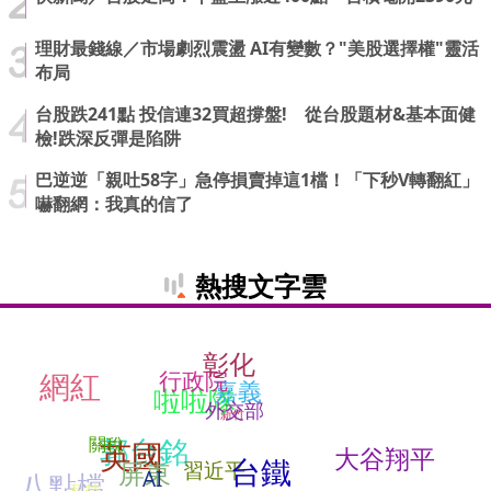
理財最錢線／市場劇烈震盪 AI有變數？"美股選擇權"靈活
布局
台股跌241點 投信連32買超撐盤! 從台股題材&基本面健
檢!跌深反彈是陷阱
巴逆逆「親吐58字」急停損賣掉這1檔！「下秒V轉翻紅」
嚇翻網：我真的信了
熱搜文字雲
彰化
行政院
網紅
嘉義
啦啦隊
外交部
新竹
郭台銘
關稅
英國
大谷翔平
台鐵
屏東
習近平
AI
八點檔
科技