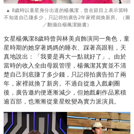
8歲時以童星身分出道的楊佩潔，曾在節目上表示當時
不知道自己賺多少，只記得拍廣告2年家裡就換新房。（圖
／翻攝自楊佩潔臉書）
女星楊佩潔8歲時曾與林美貞飾演同一角色，童
星時期的她穿著媽媽的睡衣、踩著高跟鞋，天
真地說出：「我要是再大一點就好了」。由於
當時的收入全由母親管理，楊佩潔其實並不清
楚自己到底賺了多少錢，只記得拍廣告拍了兩
年，家裡就換了新房。不過自從進入戲劇圈
後，廣告邀約便逐漸減少，但她戲劇作品累積
逾百部，也漸漸從童星蛻變為實力派演員。