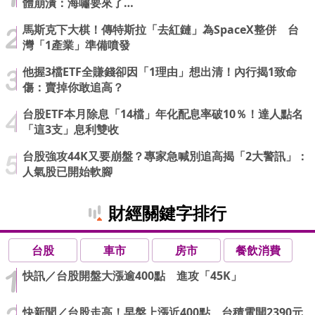
體崩潰：海嘯要來了…
馬斯克下大棋！傳特斯拉「去紅鏈」為SpaceX整併 台
灣「1產業」準備噴發
他握3檔ETF全賺錢卻因「1理由」想出清！內行揭1致命
傷：賣掉你敢追高？
台股ETF本月除息「14檔」年化配息率破10％！達人點名
「這3支」息利雙收
台股強攻44K又要崩盤？專家急喊別追高揭「2大警訊」：
人氣股已開始軟腳
財經關鍵字排行
台股
車市
房市
餐飲消費
快訊／台股開盤大漲逾400點 進攻「45K」
快新聞／台股走高！早盤上漲近400點 台積電開2390元