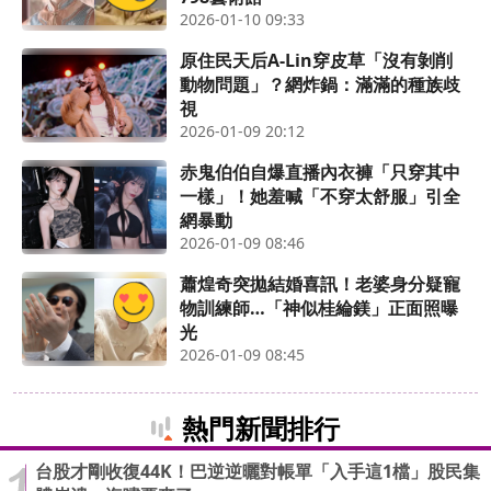
2026-01-10 09:33
原住民天后A-Lin穿皮草「沒有剝削
動物問題」？網炸鍋：滿滿的種族歧
視
2026-01-09 20:12
赤鬼伯伯自爆直播內衣褲「只穿其中
一樣」！她羞喊「不穿太舒服」引全
網暴動
2026-01-09 08:46
蕭煌奇突拋結婚喜訊！老婆身分疑寵
物訓練師…「神似桂綸鎂」正面照曝
光
2026-01-09 08:45
熱門新聞排行
台股才剛收復44K！巴逆逆曬對帳單「入手這1檔」股民集