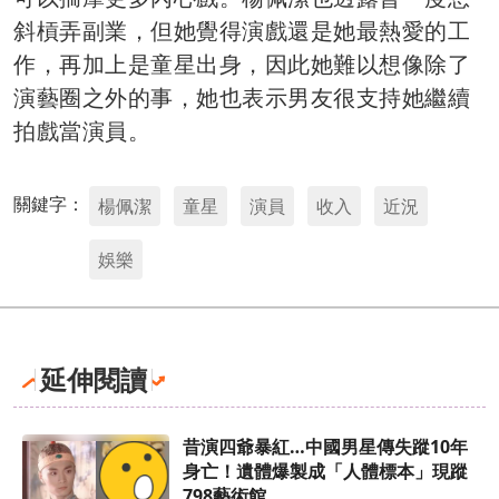
斜槓弄副業，但她覺得演戲還是她最熱愛的工
作，再加上是童星出身，因此她難以想像除了
演藝圈之外的事，她也表示男友很支持她繼續
拍戲當演員。
關鍵字：
楊佩潔
童星
演員
收入
近況
娛樂
延伸閱讀
昔演四爺暴紅…中國男星傳失蹤10年
身亡！遺體爆製成「人體標本」現蹤
798藝術館