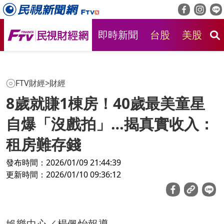
即時新聞
台股
美股
房
FTV財經
>
財經
8歲就賺1棟房！40歲最美童星
自爆「沒戲拍」…揭真實收入：
租房難存錢
發布時間：2026/01/09 21:44:39
更新時間：2026/01/10 09:36:12
娛樂中心／楊佩怡報導