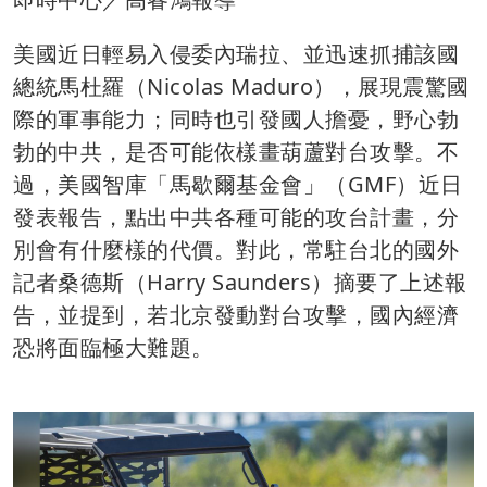
美國近日輕易入侵委內瑞拉、並迅速抓捕該國
總統馬杜羅（Nicolas Maduro），展現震驚國
際的軍事能力；同時也引發國人擔憂，野心勃
勃的中共，是否可能依樣畫葫蘆對台攻擊。不
過，美國智庫「馬歇爾基金會」（GMF）近日
發表報告，點出中共各種可能的攻台計畫，分
別會有什麼樣的代價。對此，常駐台北的國外
記者桑德斯（Harry Saunders）摘要了上述報
告，並提到，若北京發動對台攻擊，國內經濟
恐將面臨極大難題。