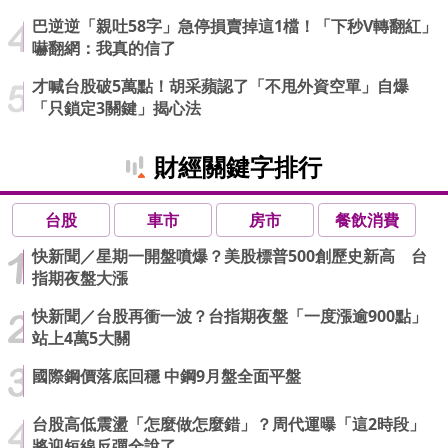
巴逆逆「親吐58字」急停損賣掉這1檔！「下秒V轉翻紅」
嚇翻網：我真的信了
才喊台股破5萬點！胡采蘋認了「不甩外資空單」自爆
「只鎖定3關鍵」揭心法
財經關鍵字排行
台股
車市
房市
餐飲消費
快新聞／星期一開盤噴爆？美股標普500創歷史新高 台
指期夜盤大漲
快新聞／台股再衝一波？台指期夜盤「一度漲逾900點」
站上4萬5大關
國際鋼價落底回穩 中鋼9月盤全面平盤
台股高低震盪「怎麼做怎麼錯」？周代運曝「這2時段」
將迎短線反彈全說了