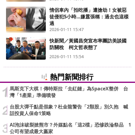
情侶車內「拍吃播」遭搶劫！女被惡
徒侵犯5小時…嫌囂張稱：過去也這樣
過
2026-01-11 15:47
快新聞／黃國昌突宣布率團訪美談國
防關稅 柯文哲表態了
2026-01-11 15:54
熱門新聞排行
馬斯克下大棋！傳特斯拉「去紅鏈」為SpaceX整併 台
灣「1產業」準備噴發
台股大彈千點是假象？杜金龍警告「2類股」別久抱 喊
話投資人保命1策略
AI泡沫破裂掀熊市？外媒點名「這2檔」恐慘跌淪祭品 1
公司有望成最大贏家