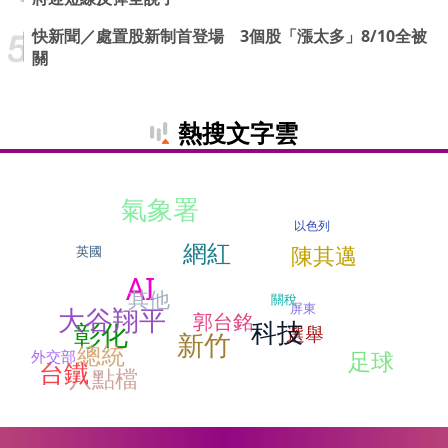
快新聞／處置股新制首登場 3個股「漲太多」8/10全被
關
熱搜文字雲
氣象署
以色列
網紅
陳其邁
英國
AI
其他
關稅
屏東
大谷翔平
郭台銘
科技
彰化
選舉
新竹
總統
足球
外交部
台鐵
八點檔