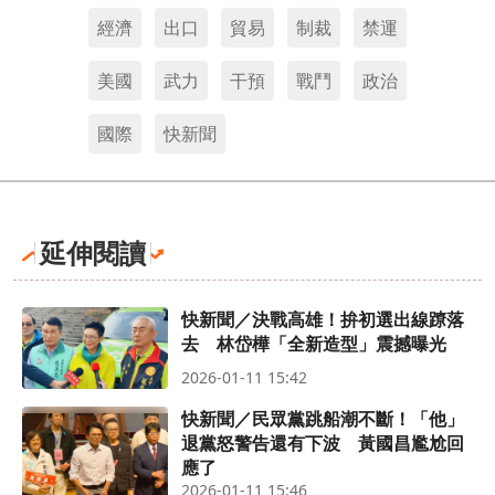
經濟
出口
貿易
制裁
禁運
美國
武力
干預
戰鬥
政治
國際
快新聞
延伸閱讀
快新聞／決戰高雄！拚初選出線蹽落
去 林岱樺「全新造型」震撼曝光
2026-01-11 15:42
快新聞／民眾黨跳船潮不斷！「他」
退黨怒警告還有下波 黃國昌尷尬回
應了
2026-01-11 15:46