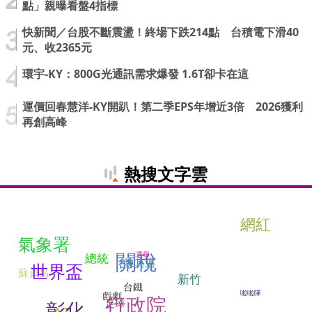
點」親曝看盤4指標
快新聞／台股不斷震盪！終場下跌214點 台積電下滑40
元、收2365元
環宇-KY：800G光通訊需求爆發 1.6T卻卡在這
運價回春慧洋-KY開趴！第二季EPS年增近3倍 2026獲利
再創高峰
熱搜文字雲
網紅
氣象署
關稅
選舉
總統
陳其邁
世界盃
蘇貞昌
新竹
台鐵
啦啦隊
戲劇
行政院
足球
彰化