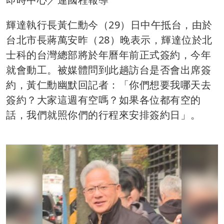
輝達執行長黃仁勳今（29）日中午抵台，由於
台北市長蔣萬安昨（28）晚表示，輝達位於北
士科的台灣總部將於年曆年前正式簽約，今年
就會動工。被媒體問到此趟訪台是否會出席簽
約，黃仁勳幽默回記者：「你們想要我哪天去
簽約？大家這週有空嗎？如果各位都有空的
話，我們就照你們的行程來安排簽約日」。