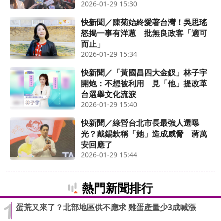
2026-01-29 15:30
快新聞／陳菊始終愛著台灣！吳思瑤
怒揭一事有洋蔥 批無良政客「適可
而止」
2026-01-29 15:34
快新聞／「黃國昌四大金釵」林子宇
開炮：不想被利用 見「他」提改革
台選舉文化流淚
2026-01-29 15:40
快新聞／綠營台北市長最強人選曝
光？戴錫欽稱「她」造成威脅 蔣萬
安回應了
2026-01-29 15:44
熱門新聞排行
蛋荒又來了？北部地區供不應求 雞蛋產量少3成喊漲