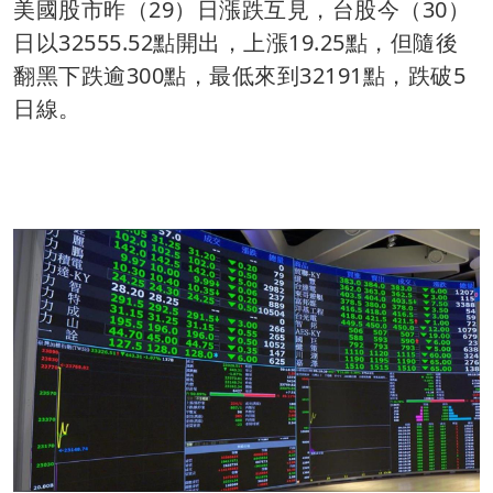
美國股市昨（29）日漲跌互見，台股今（30）
日以32555.52點開出，上漲19.25點，但隨後
翻黑下跌逾300點，最低來到32191點，跌破5
日線。