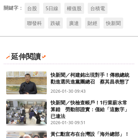
關鍵字：
台股
5日線
權值股
台積電
聯發科
跌破
廣達
財經
快新聞
延伸閱讀
快新聞／柯建銘出現對手！傳賴總統
勸進選民進黨團總召 蔡其昌表態了
2026-01-30 09:43
快新聞／快檢查帳戶！1行業薪水常
算錯 勞動部證實：僅給「這數字」
已違法
2026-01-30 09:51
黃仁勳宣布在台灣設「海外總部」！