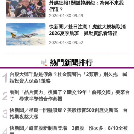
外媒狂報1關鍵韓網怨：為何不來我
們這？
2026-01-30 09:49
快新聞／赴日注意！虎航大規模取消
2026夏季航班 異動資訊看這裡
2026-01-30 09:52
熱門新聞排行
台股大彈千點是假象？杜金龍警告「2類股」別久抱 喊
話投資人保命1策略
看到「晶片實力」後悔了？斷交19年「前邦交國」要來台
了 尋求半導體合作商機
快新聞／星期一開盤噴爆？美股標普500創歷史新高 台
指期夜盤大漲
快新聞／處置股新制首登場 3個股「漲太多」8/10全被