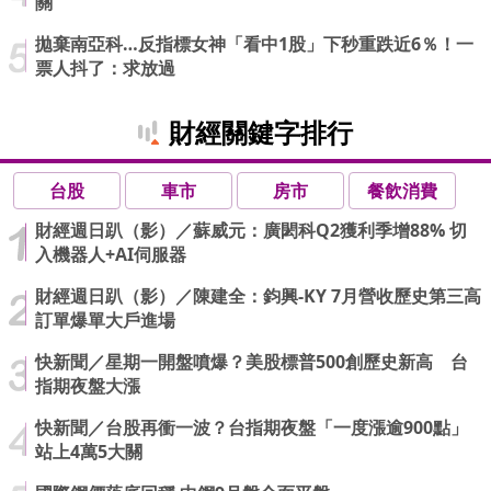
關
拋棄南亞科…反指標女神「看中1股」下秒重跌近6％！一
票人抖了：求放過
財經關鍵字排行
台股
車市
房市
餐飲消費
財經週日趴（影）／蘇威元：廣閎科Q2獲利季增88% 切
入機器人+AI伺服器
財經週日趴（影）／陳建全：鈞興-KY 7月營收歷史第三高
訂單爆單大戶進場
快新聞／星期一開盤噴爆？美股標普500創歷史新高 台
指期夜盤大漲
快新聞／台股再衝一波？台指期夜盤「一度漲逾900點」
站上4萬5大關