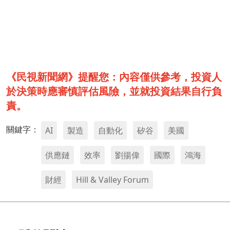
《民視新聞網》提醒您：內容僅供參考，投資人
於決策時應審慎評估風險，並就投資結果自行負
責。
關鍵字：
AI
製造
自動化
矽谷
美國
供應鏈
效率
劉揚偉
國際
鴻海
財經
Hill & Valley Forum