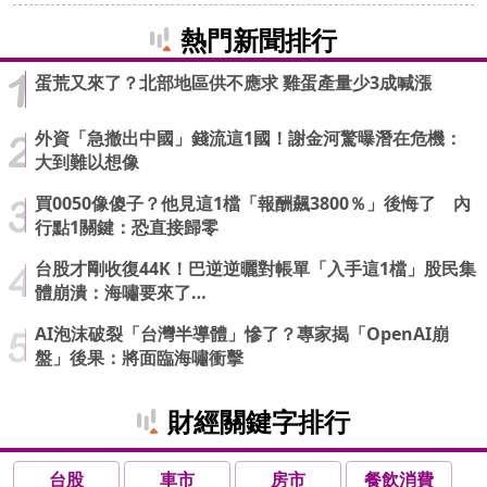
熱門新聞排行
蛋荒又來了？北部地區供不應求 雞蛋產量少3成喊漲
外資「急撤出中國」錢流這1國！謝金河驚曝潛在危機：
大到難以想像
買0050像傻子？他見這1檔「報酬飆3800％」後悔了 內
行點1關鍵：恐直接歸零
台股才剛收復44K！巴逆逆曬對帳單「入手這1檔」股民集
體崩潰：海嘯要來了…
AI泡沫破裂「台灣半導體」慘了？專家揭「OpenAI崩
盤」後果：將面臨海嘯衝擊
財經關鍵字排行
台股
車市
房市
餐飲消費