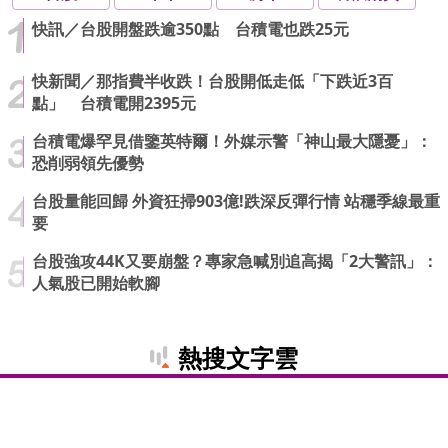
快訊／台股開盤跌逾350點 台積電也跌25元
快新聞／那指費半收跌！台股開低走低「下跌近3百
點」 台積電開2395元
台積電爆罕見借鑒英特爾！外媒示警「神山最大隱憂」：
恐削弱領先優勢
台股量能回歸 外資狂掃903億!跌深反彈行情 站穩季線最重
要
台股強攻44K又要崩盤？專家急喊別追高揭「2大警訊」：
人氣股已開始軟腳
熱搜文字雲