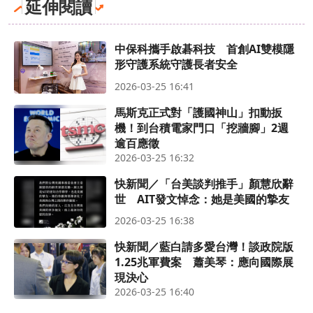
延伸閱讀
中保科攜手啟碁科技 首創AI雙模隱
形守護系統守護長者安全
2026-03-25 16:41
馬斯克正式對「護國神山」扣動扳
機！到台積電家門口「挖牆腳」2週
逾百應徵
2026-03-25 16:32
快新聞／「台美談判推手」顏慧欣辭
世 AIT發文悼念：她是美國的摯友
2026-03-25 16:38
快新聞／藍白請多愛台灣！談政院版
1.25兆軍費案 蕭美琴：應向國際展
現決心
2026-03-25 16:40