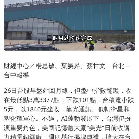
財經中心／楊思敏、葉晏昇、蔡甘文 台北－
台中報導
26日台股早盤站回月線，但盤中指數翻黑，收
在最低點3萬3377點，下跌101點，台積電小跌
5元，以1840元坐收，靠光通訊、低軌衛星和
塑化穩軍心。不過，AI蓬勃發展下，台灣仍扮
演重要角色，美國記憶體大廠"美光"日前收購
力積電銅鑼廠，週四舉行揭牌典禮，擴大在台