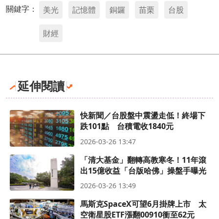
關鍵字：
美光
記憶體
銅鑼
苗栗
台股
財經
延伸閱讀
快新聞／台股盤中震盪走低！終場下
跌101點 台積電收1840元
2026-03-26 13:47
「清大基金」翻轉高教寒冬！11年滾
出15億收益「台版哈佛」操盤手曝光
2026-03-26 13:49
馬斯克SpaceX可望6月掛牌上市 太
空衛星股ETF漲翻00910衝至62元