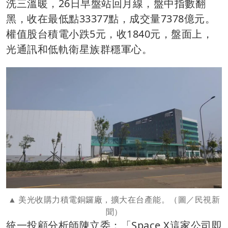
洗三溫暖，26日早盤站回月線，盤中指數翻
黑，收在最低點33377點，成交量7378億元。
權值股台積電小跌5元，收1840元，盤面上，
光通訊和低軌衛星族群穩軍心。
美光收購力積電銅鑼廠，擴大在台產能。（圖／民視新
聞）
統一投顧分析師陳立委：「Space X這家公司即