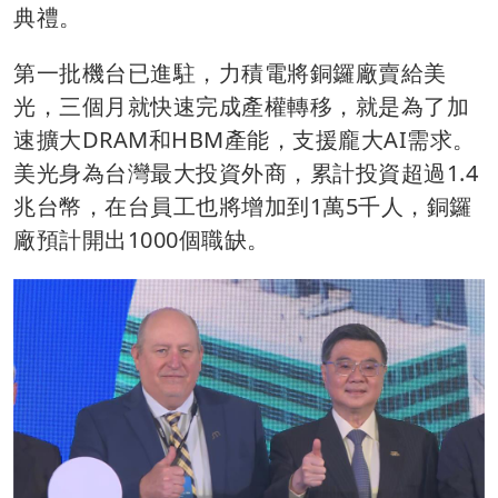
典禮。
第一批機台已進駐，力積電將銅鑼廠賣給美
光，三個月就快速完成產權轉移，就是為了加
速擴大DRAM和HBM產能，支援龐大AI需求。
美光身為台灣最大投資外商，累計投資超過1.4
兆台幣，在台員工也將增加到1萬5千人，銅鑼
廠預計開出1000個職缺。