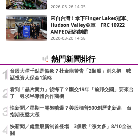
2026-03-26 14:05
來自台灣！拿下Finger Lakes冠軍、
Hudson Valley亞軍 FRC 10922
AMPED紐約制霸
2026-03-26 14:58
熱門新聞排行
台股大彈千點是假象？杜金龍警告「2類股」別久抱 喊
話投資人保命1策略
看到「晶片實力」後悔了？斷交19年「前邦交國」要來台
了 尋求半導體合作商機
快新聞／星期一開盤噴爆？美股標普500創歷史新高 台
指期夜盤大漲
快新聞／處置股新制首登場 3個股「漲太多」8/10全被
關