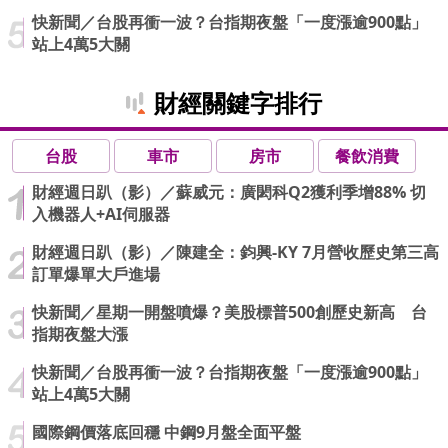
快新聞／台股再衝一波？台指期夜盤「一度漲逾900點」
站上4萬5大關
財經關鍵字排行
台股
車市
房市
餐飲消費
財經週日趴（影）／蘇威元：廣閎科Q2獲利季增88% 切
入機器人+AI伺服器
財經週日趴（影）／陳建全：鈞興-KY 7月營收歷史第三高
訂單爆單大戶進場
快新聞／星期一開盤噴爆？美股標普500創歷史新高 台
指期夜盤大漲
快新聞／台股再衝一波？台指期夜盤「一度漲逾900點」
站上4萬5大關
國際鋼價落底回穩 中鋼9月盤全面平盤