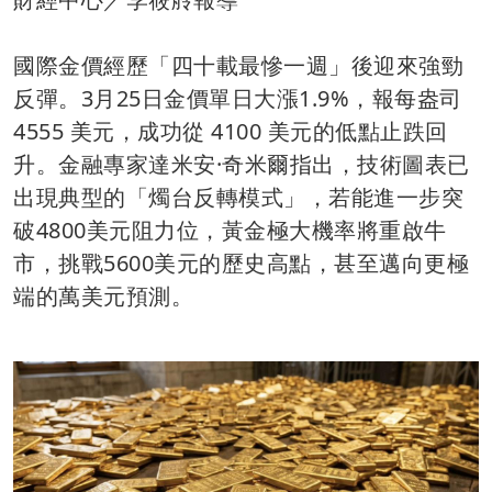
國際金價經歷「四十載最慘一週」後迎來強勁
反彈。3月25日金價單日大漲1.9%，報每盎司
4555 美元，成功從 4100 美元的低點止跌回
升。金融專家達米安·奇米爾指出，技術圖表已
出現典型的「燭台反轉模式」，若能進一步突
破4800美元阻力位，黃金極大機率將重啟牛
市，挑戰5600美元的歷史高點，甚至邁向更極
端的萬美元預測。