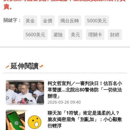
責。
關鍵字：
黃金
金價
燭台反轉
5000美元
5600美元
避險
美元
理關卡
財經
延伸閱讀
柯文哲宣判／一審判決日！估百名小
草聲援…北院出80警佈防「一切依法
辦理」
2026-03-26 09:40
聊天加「1符號」肯定是溫柔的人？
脆友揭密眉角「別亂加」：小心顯敷
衍輕浮