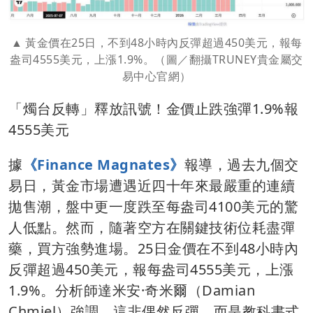
黃金價在25日，不到48小時內反彈超過450美元，報每
盎司4555美元，上漲1.9%。（圖／翻攝TRUNEY貴金屬交
易中心官網）
「燭台反轉」釋放訊號！金價止跌強彈1.9%報
4555美元
據
《Finance Magnates》
報導，過去九個交
易日，黃金市場遭遇近四十年來最嚴重的連續
拋售潮，盤中更一度跌至每盎司4100美元的驚
人低點。然而，隨著空方在關鍵技術位耗盡彈
藥，買方強勢進場。25日金價在不到48小時內
反彈超過450美元，報每盎司4555美元，上漲
1.9%。分析師達米安·奇米爾（Damian
Chmiel）強調，這非偶然反彈，而是教科書式