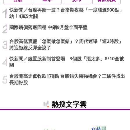
快新聞／台股再衝一波？台指期夜盤「一度漲逾900點」
站上4萬5大關
國際鋼價落底回穩 中鋼9月盤全面平盤
台股高低震盪「怎麼做怎麼錯」？周代運曝「這2時段」
將迎短線反彈全說了
快新聞／處置股新制首登場 3個股「漲太多」8/10全被
關
台股開高走低收跌170點 台股錯失轉強機會？三條件找出
長期好股
熱搜文字雲
英國
科技