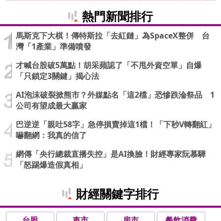
熱門新聞排行
馬斯克下大棋！傳特斯拉「去紅鏈」為SpaceX整併 台
灣「1產業」準備噴發
才喊台股破5萬點！胡采蘋認了「不甩外資空單」自爆
「只鎖定3關鍵」揭心法
AI泡沫破裂掀熊市？外媒點名「這2檔」恐慘跌淪祭品 1
公司有望成最大贏家
巴逆逆「親吐58字」急停損賣掉這1檔！「下秒V轉翻紅」
嚇翻網：我真的信了
網傳「央行總裁直播失控」是AI換臉！財經專家阮慕驊
「怒踢爆造假真相」
財經關鍵字排行
台股
車市
房市
餐飲消費