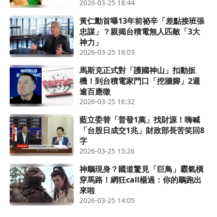
2026-03-25 18:44
黃仁勳首曝13年前祕辛「差點接班張
忠謀」？親揭台積電無人匹敵「3大
神力」
2026-03-25 18:03
馬斯克正式對「護國神山」扣動扳
機！到台積電家門口「挖牆腳」2週
逾百應徵
2026-03-25 16:32
藍立委替「普發1萬」找財源！嗨喊
「台股日成交1兆」財政部長苦笑回8
字
2026-03-25 15:26
神鵰現身？國道驚見「巨鳥」霸氣橫
穿馬路！網狂call楊過：你的鵰跑出
來啦
2026-03-25 14:05