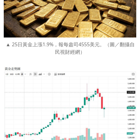
25日黃金上漲1.9%，報每盎司4555美元。（圖／翻攝自
民視財經網）