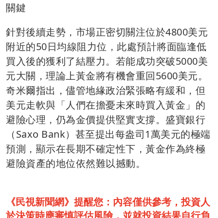
關鍵
針對後續走勢，市場正密切關注位於4800美元
附近的50日均線阻力位，此處預計將面臨逢低
買入後的獲利了結壓力。若能成功突破5000美
元大關，理論上黃金將有機會重回5600美元。
奇米爾指出，儘管地緣政治緊張略有緩和，但
美元走軟與「人們在擔憂未來時買入黃金」的
避險心理，仍為金價提供堅實支撐。盛寶銀行
（Saxo Bank）甚至提出每盎司1萬美元的極端
預測，顯示在長期不確定性下，黃金作為終極
避險資產的地位依然難以撼動。
《民視新聞網》提醒您：內容僅供參考，投資人
於決策時應審慎評估風險，並就投資結果自行負