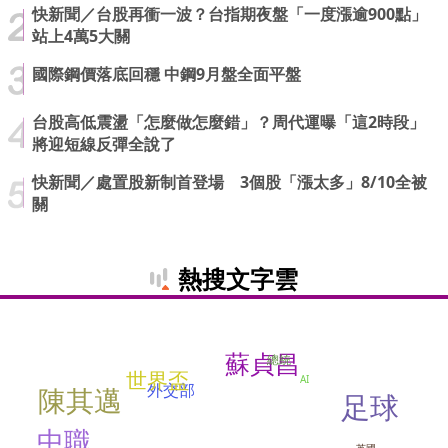
快新聞／台股再衝一波？台指期夜盤「一度漲逾900點」
站上4萬5大關
國際鋼價落底回穩 中鋼9月盤全面平盤
台股高低震盪「怎麼做怎麼錯」？周代運曝「這2時段」
將迎短線反彈全說了
快新聞／處置股新制首登場 3個股「漲太多」8/10全被
關
熱搜文字雲
蘇貞昌
總統
世界盃
AI
外交部
陳其邁
足球
中職
英國