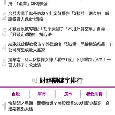
灣「1產業」準備噴發
台股大彈千點是假象？杜金龍警告「2類股」別久抱 喊
話投資人保命1策略
才喊台股破5萬點！胡采蘋認了「不甩外資空單」自爆
「只鎖定3關鍵」揭心法
AI泡沫破裂掀熊市？外媒點名「這2檔」恐慘跌淪祭品 1
公司有望成最大贏家
拋棄南亞科…反指標女神「看中1股」下秒重跌近6％！一
票人抖了：求放過
財經關鍵字排行
台股
車市
房市
餐飲消費
快新聞／星期一開盤噴爆？美股標普500創歷史新高 台
指期夜盤大漲