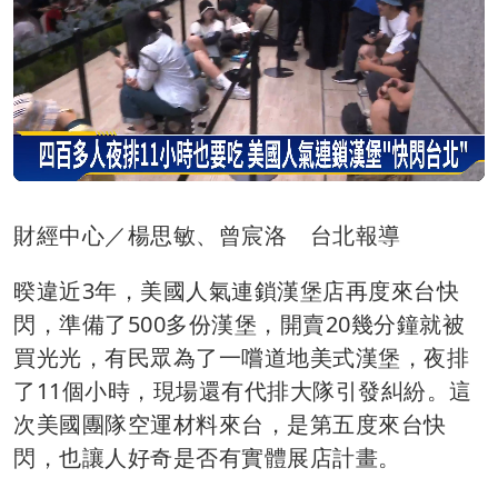
財經中心／楊思敏、曾宸洛 台北報導
暌違近3年，美國人氣連鎖漢堡店再度來台快
閃，準備了500多份漢堡，開賣20幾分鐘就被
買光光，有民眾為了一嚐道地美式漢堡，夜排
了11個小時，現場還有代排大隊引發糾紛。這
次美國團隊空運材料來台，是第五度來台快
閃，也讓人好奇是否有實體展店計畫。