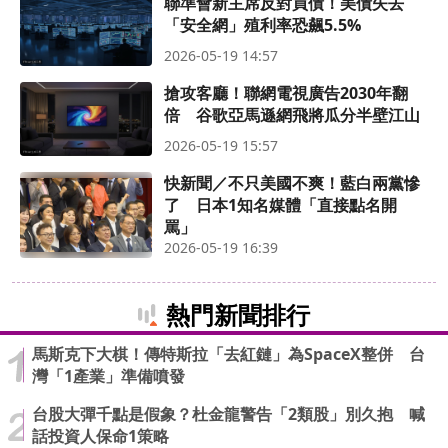
聯準會新主席反對買債！美債失去
「安全網」殖利率恐飆5.5%
2026-05-19 14:57
搶攻客廳！聯網電視廣告2030年翻
倍 谷歌亞馬遜網飛將瓜分半壁江山
2026-05-19 15:57
快新聞／不只美國不爽！藍白兩黨慘
了 日本1知名媒體「直接點名開
罵」
2026-05-19 16:39
熱門新聞排行
馬斯克下大棋！傳特斯拉「去紅鏈」為SpaceX整併 台
灣「1產業」準備噴發
台股大彈千點是假象？杜金龍警告「2類股」別久抱 喊
話投資人保命1策略