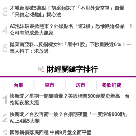
才喊台股破5萬點！胡采蘋認了「不甩外資空單」自爆
「只鎖定3關鍵」揭心法
AI泡沫破裂掀熊市？外媒點名「這2檔」恐慘跌淪祭品 1
公司有望成最大贏家
拋棄南亞科…反指標女神「看中1股」下秒重跌近6％！一
票人抖了：求放過
財經關鍵字排行
台股
車市
房市
餐飲消費
快新聞／星期一開盤噴爆？美股標普500創歷史新高 台
指期夜盤大漲
快新聞／台股再衝一波？台指期夜盤「一度漲逾900點」
站上4萬5大關
國際鋼價落底回穩 中鋼9月盤全面平盤