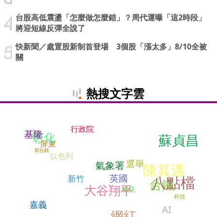
台股高低震盪「怎麼做怎麼錯」？周代運曝「這2時段」
將迎短線反彈全說了
快新聞／處置股新制首登場 3個股「漲太多」8/10全被
關
熱搜文字雲
行政院
基隆
彰化
蘇貞昌
屏東
郭台銘
以色列
選舉
氣象署
陳其邁
英國
八點檔
新竹
台鐵
大谷翔平
總統
科技
嘉義
AI
網紅