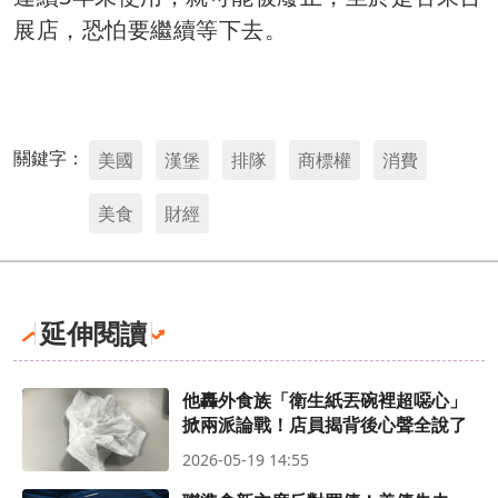
展店，恐怕要繼續等下去。
關鍵字：
美國
漢堡
排隊
商標權
消費
美食
財經
延伸閱讀
他轟外食族「衛生紙丟碗裡超噁心」
掀兩派論戰！店員揭背後心聲全說了
2026-05-19 14:55