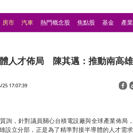
房市
汽車
熱門概念股
焦點股
基金
產業
體人才佈局 陳其邁：推動南高雄
5 17:07:39
新莊粉條冰店9月將歇業
不捨盼「新莊陳意涵」接
總質詢，針對議員關心台積電設廠與全球產業佈局
雄設立分部，正是為了精準對接半導體的人才需