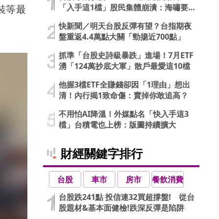
「入手這1檔」股民集體崩潰：海嘯要
裝等最
來了…
快新聞／明天台股反彈有望？台指期夜
盤重返4.4萬點大關「勁揚近700點」
抓準「台股史詩級暴跌」進場！7月ETF
湧「124萬抄底大軍」散戶最愛這10檔
他握3檔ETF全賺錢卻因「1理由」想出
清！內行揭1致命傷：賣掉你敢追高？
不用怕AI降溫！外媒點名「快入手這3
檔」台積電也上榜：版圖持續擴大
財經關鍵字排行
台股
車市
房市
餐飲消費
台股跌241點 投信連32買超撐盤! 從台
股題材&基本面健檢!跌深反彈是陷阱