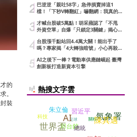
巴逆逆「親吐58字」急停損賣掉這1
檔！「下秒V轉翻紅」嚇翻網：我真的
信了
才喊台股破5萬點！胡采蘋認了「不甩
外資空單」自爆「只鎖定3關鍵」揭心
法
台股漲千點站回4.4萬大關！能出手了
嗎？專家揭「4大轉強暗號」小心再殺
低
）
AI之後下一棒？電動車供應鏈崛起 臺灣
創新板打造新資本引擎
人才的
熱搜文字雲
需求。
進封裝
朱立倫
習近平
氣象署
AI
科技
陳其邁
關稅
足球
世界盃
郭台銘
總統