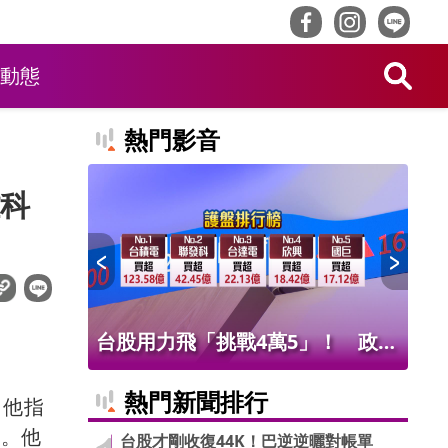
動態
熱門影音
科
！ 老饕
台股用力飛「挑戰4萬5」！ 政府
北
班
基金226億進場 被動元件狂歡
氣
熱門新聞排行
，他指
求。他
台股才剛收復44K！巴逆逆曬對帳單