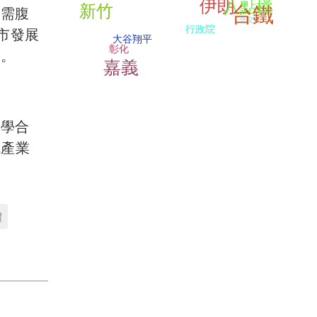
伊朗
八點檔
新竹
台鐵
所需腹
外交部
行政院
市發展
大谷翔平
彰化
業。
嘉義
產學合
統產業
體