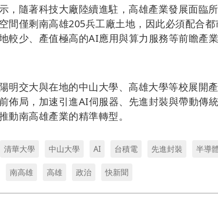
示，隨著科技大廠陸續進駐，高雄產業發展面臨
空間僅剩南高雄205兵工廠土地，因此必須配合都
地較少、產值極高的AI應用與算力服務等前瞻產
陽明交大與在地的中山大學、高雄大學等校展開
前佈局，加速引進AI伺服器、先進封裝與帶動傳
推動南高雄產業的精準轉型。
清華大學
中山大學
AI
台積電
先進封裝
半導
南高雄
高雄
政治
快新聞