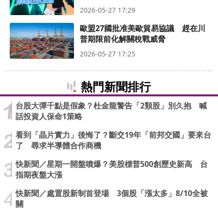
2026-05-27 17:29
歐盟27國批准美歐貿易協議 趕在川
普期限前化解關稅戰威脅
2026-05-27 17:25
熱門新聞排行
台股大彈千點是假象？杜金龍警告「2類股」別久抱 喊
話投資人保命1策略
看到「晶片實力」後悔了？斷交19年「前邦交國」要來台
了 尋求半導體合作商機
快新聞／星期一開盤噴爆？美股標普500創歷史新高 台
指期夜盤大漲
快新聞／處置股新制首登場 3個股「漲太多」8/10全被
關