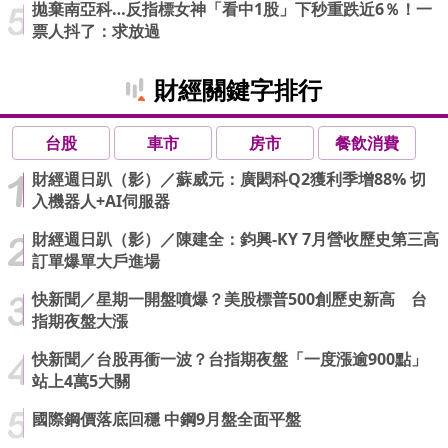
拋棄南亞科…反指標女神「看中1股」下秒重跌近6％！一
票人抖了：求放過
財經關鍵字排行
台股
車市
房市
餐飲消費
財經週日趴（影）／蘇威元：廣閎科Q2獲利季增88% 切
入機器人+AI伺服器
財經週日趴（影）／陳建全：鈞興-KY 7月營收歷史第三高
訂單爆單大戶進場
快新聞／星期一開盤噴爆？美股標普500創歷史新高 台
指期夜盤大漲
快新聞／台股再衝一波？台指期夜盤「一度漲逾900點」
站上4萬5大關
國際鋼價落底回穩 中鋼9月盤全面平盤