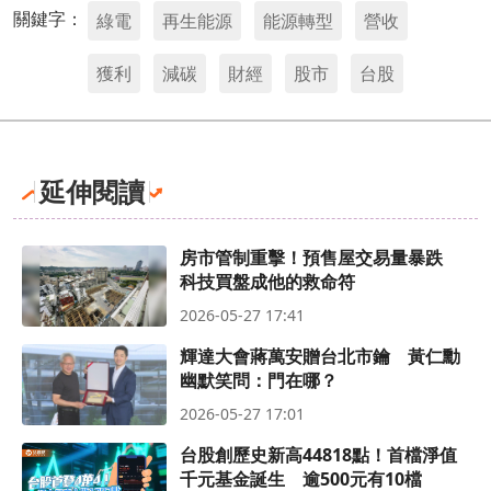
關鍵字：
綠電
再生能源
能源轉型
營收
獲利
減碳
財經
股市
台股
延伸閱讀
房市管制重擊！預售屋交易量暴跌
科技買盤成他的救命符
2026-05-27 17:41
輝達大會蔣萬安贈台北市鑰 黃仁勳
幽默笑問：門在哪？
2026-05-27 17:01
台股創歷史新高44818點！首檔淨值
千元基金誕生 逾500元有10檔