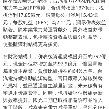
國泰證期研究部表示，台汽電1Q26因納入森霸
電力等三家IPP電廠，合併營收達137億元，稅
後淨利17.85億元、歸屬母公司淨利15.43億
元，每股純益（EPS）為2.11元，顯示併表效益
顯著。除本業電力營運貢獻外，業外收益亦帶
動整體表現，包括轉投資收益與處分利益等，
使整體獲利結構更為多元。
在財務結構上，併表後資產規模提升至約792億
元，現金部位亦增加至約97.9億元，惟因電廠
屬重資本產業，負債比維持在約64%水準。台
汽電持續推動能源轉型，官田廠導入減碳與替
代燃料，並已通過自主減量計畫，未來碳費有
望適用優惠費率。同時，也持續評估機組更新
與效率提升。國光二期已取得相關許可並進入
施工階段，成為未來電力成長重點；另部分IPP