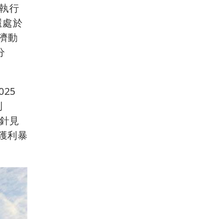
）執行
還處於
經濟動
分
25
到
一針見
獲利暴