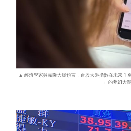
經濟學家吳嘉隆大膽預言，台股大盤指數在未來 1 至 2
」 的夢幻大