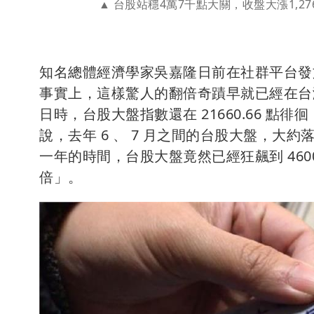
台股站穩4萬7千點大關，收盤大漲1,
知名總體經濟學家吳嘉隆日前在社群平台發
事實上，這樣驚人的翻倍奇蹟早就已經在台灣真
日時，台股大盤指數還在 21660.66 點徘徊；
說，去年 6 、 7 月之間的台股大盤，大約落在
一年的時間，台股大盤竟然已經狂飆到 46
倍」。