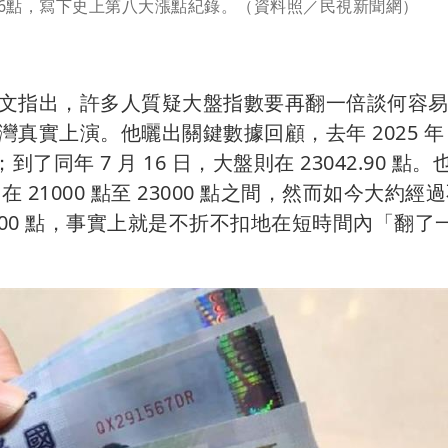
276點，寫下史上第八大漲點紀錄。（資料照／民視新聞網）
文指出，許多人質疑大盤指數要再翻一倍談何容
實上演。他曬出關鍵數據回顧，去年 2025 年 6
到了同年 7 月 16 日，大盤則在 23042.90 點
 21000 點至 23000 點之間，然而如今大約經
000 點，事實上就是不折不扣地在短時間內「翻了