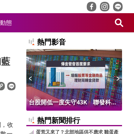
動態
熱門影音
幻藍
聯發科撐
水溝蓋上曬麵線！孫女炫耀「純手
店
工」、公開地址 害麵線廠熄燈
薩
熱門新聞排行
關，收
蛋荒又來了？北部地區供不應求 雞蛋產
指數一