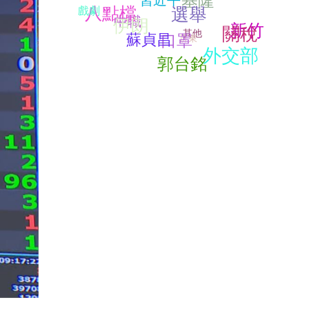
八點檔
選舉
戲劇
中職
伊朗
新竹
關稅
其他
蘇貞昌
口罩
屏東
外交部
郭台銘