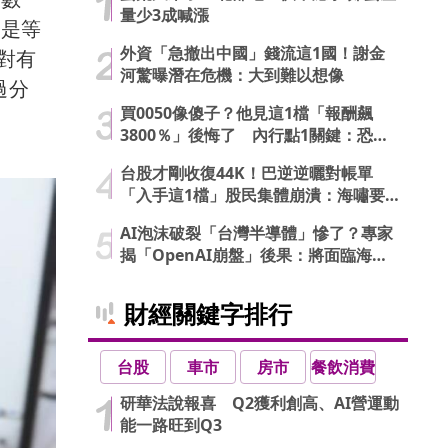
量少3成喊漲
就是等
外資「急撤出中國」錢流這1國！謝金
絕對有
河驚曝潛在危機：大到難以想像
過分
買0050像傻子？他見這1檔「報酬飆
3800％」後悔了 內行點1關鍵：恐直
接歸零
台股才剛收復44K！巴逆逆曬對帳單
「入手這1檔」股民集體崩潰：海嘯要
來了…
AI泡沫破裂「台灣半導體」慘了？專家
揭「OpenAI崩盤」後果：將面臨海嘯
衝擊
財經關鍵字排行
台股
車市
房市
餐飲消費
研華法說報喜 Q2獲利創高、AI營運動
能一路旺到Q3