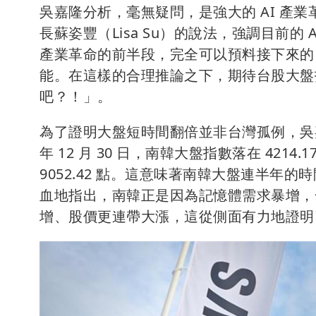
吳嘉隆分析，毫無疑問，是強大的 AI 產
長蘇姿豐（Lisa Su）的說法，強調目前的 
產業革命的前半段，完全可以預料接下來的 3
能。在這樣的合理推論之下，期待台股大盤指數
吧？！」。
為了證明大盤短時間翻倍並非台灣孤例，吳嘉
年 12 月 30 日，南韓大盤指數落在 4214
9052.42 點。這意味著南韓大盤連半
血地指出，南韓正是因為記憶體需求暴增，一
增、股價更連帶大漲，這從側面有力地證明了