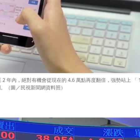
 年內，絕對有機會從現在的 4.6 萬點再度翻倍，強勢站上 「 1
關。（圖／民視新聞網資料照）