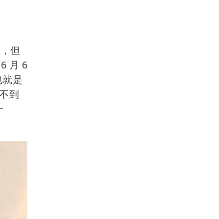
易，但
 月 6
。也就是
過不到
一