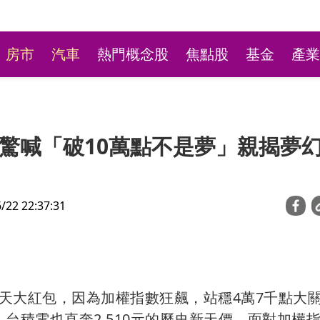
房市
汽車
熱門概念股
焦點股
基金
產業
驚喊「破10萬點不是夢」親揭夢
2 22:37:31
了？北部地區供不應求
台股開低一度失守43K 
3成喊漲
盤、華邦電噴第3根漲停
天大紅包，因為加權指數狂飆，站穩4萬7千點大
，台積電也直奔2,510元的歷史新天價。面對加權