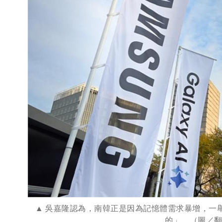
吳嘉隆認為，南韓正是因為記憶體需求暴增，一舉將
的」。（圖／翻攝