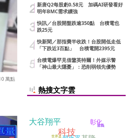
新唐Q2每股虧0.58元 加碼AI研發看好
明年BMC需求續強
快訊／台股開盤跌逾350點 台積電也
跌25元
快新聞／那指費半收跌！台股開低走低
「下跌近3百點」 台積電開2395元
台積電爆罕見借鑒英特爾！外媒示警
「神山最大隱憂」：恐削弱領先優勢
0 萬點
熱搜文字雲
大谷翔平
彰化
嘉義
科技
基隆
習近平
世界盃