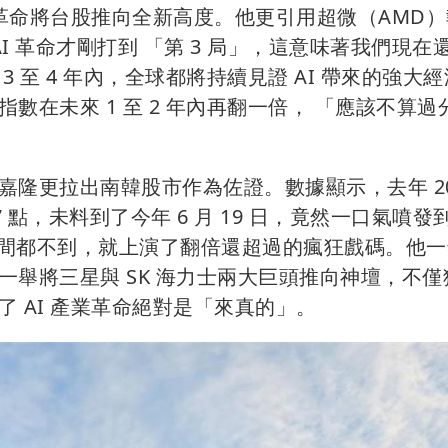
業革命將台股推向全新高度。他更引用超微（AMD
AI 革命才剛打到 「第 3 局」，這意味著我們現在
 至 4 年內，全球都將持續見證 AI 帶來的強大
在未來 1 至 2 年內再翻一倍， 「應該不算過
隆更拉出南韓股市作為佐證。數據顯示，去年 20
.17 點，未料到了今年 6 月 19 日，竟然一口氣噴發
年的時間都不到，就上演了翻倍還超過的瘋狂戲碼。他
舉將三星與 SK 海力士兩大巨頭推向神壇，不僅
 AI 產業革命絕對是「來真的」。