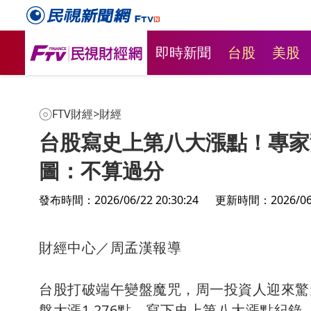
即時新聞
台股
美股
FTV財經
>
財經
台股寫史上第八大漲點！專家
圖：不算過分
發布時間：2026/06/22 20:30:24
更新時間：2026/06/2
蛋荒又來
財經中心／周孟漢報導
雞蛋產量少
台股打破端午變盤魔咒，周一投資人迎來驚
盤大漲1,276點，寫下史上第八大漲點紀錄