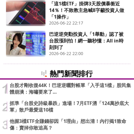
「這1檔ETF」掛牌3天股價暴衝近
14％！不敗教主急喊8字籲投資人做
「1操作」
2026-06-22 22:17
巴逆逆突勸投資人「1舉動」認了被
台股漲到怕！網一聽秒懂：All in時
刻到了
2026-06-22 22:00
熱門新聞排行
台股才剛收復44K！巴逆逆曬對帳單「入手這1檔」股民集
體崩潰：海嘯要來了…
抓準「台股史詩級暴跌」進場！7月ETF湧「124萬抄底大
軍」散戶最愛這10檔
他握3檔ETF全賺錢卻因「1理由」想出清！內行揭1致命
傷：賣掉你敢追高？