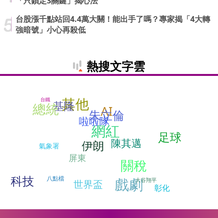
「只鎖定3關鍵」揭心法
台股漲千點站回4.4萬大關！能出手了嗎？專家揭「4大轉
強暗號」小心再殺低
熱搜文字雲
其他
台鐵
基隆
總統
AI
朱立倫
啦啦隊
網紅
足球
陳其邁
伊朗
氣象署
屏東
關稅
科技
八點檔
戲劇
大谷翔平
世界盃
彰化