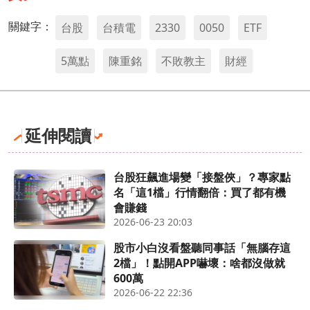
關鍵字：
台股
台積電
2330
0050
ETF
5萬點
陳重銘
不敗教主
財經
延伸閱讀
台股狂飆進場變「接盤俠」？專家點
名「這1檔」行情翻倍：買了都有機
會賺錢
2026-06-23 20:03
股市小白沒看盤聽同事話「無腦存這
2檔」！點開APP嚇壞：啥都沒做就
600萬
2026-06-22 22:36