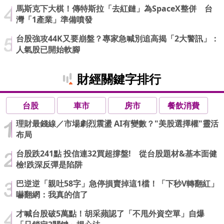
馬斯克下大棋！傳特斯拉「去紅鏈」為SpaceX整併 台
灣「1產業」準備噴發
台股強攻44K又要崩盤？專家急喊別追高揭「2大警訊」：
人氣股已開始軟腳
財經關鍵字排行
台股
車市
房市
餐飲消費
理財最錢線／市場劇烈震盪 AI有變數？"美股選擇權"靈活
布局
台股跌241點 投信連32買超撐盤! 從台股題材&基本面健
檢!跌深反彈是陷阱
巴逆逆「親吐58字」急停損賣掉這1檔！「下秒V轉翻紅」
嚇翻網：我真的信了
才喊台股破5萬點！胡采蘋認了「不甩外資空單」自爆