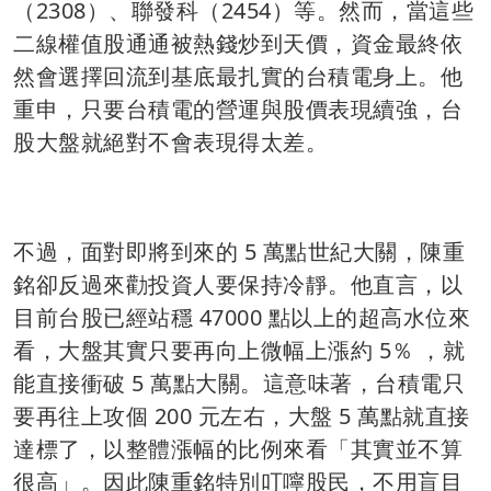
（2308）、聯發科（2454）等。然而，當這些
二線權值股通通被熱錢炒到天價，資金最終依
然會選擇回流到基底最扎實的台積電身上。他
重申，只要台積電的營運與股價表現續強，台
股大盤就絕對不會表現得太差。
不過，面對即將到來的 5 萬點世紀大關，陳重
銘卻反過來勸投資人要保持冷靜。他直言，以
目前台股已經站穩 47000 點以上的超高水位來
看，大盤其實只要再向上微幅上漲約 5％ ，就
能直接衝破 5 萬點大關。這意味著，台積電只
要再往上攻個 200 元左右，大盤 5 萬點就直接
達標了，以整體漲幅的比例來看「其實並不算
很高」。因此陳重銘特別叮嚀股民，不用盲目