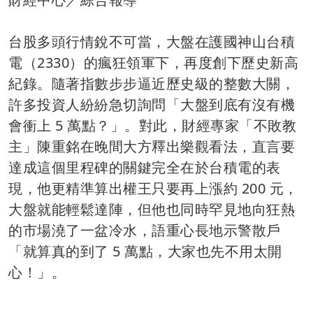
台股多頭行情銳不可當，大盤在護國神山台積
電（2330）的瘋狂領軍下，再度創下歷史新高
紀錄。隨著指數步步逼近歷史級的整數大關，
許多投資人紛紛急切詢問「大盤到底有沒有機
會衝上 5 萬點？」。對此，財經專家「不敗教
主」陳重銘在晚間大方釋出樂觀看法，直言要
達成這個里程碑的關鍵完全在於台積電的表
現，他更精準算出權王只要再上漲約 200 元，
大盤就能輕鬆達陣，但他也同時罕見地向狂熱
的市場澆了一盆冷水，語重心長地示警散戶
「就算真的到了 5 萬點，大家也先不用太開
心！」。