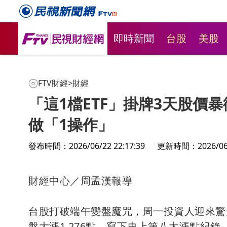
即時新聞
台股
美股
FTV財經
>
財經
「這1檔ETF」掛牌3天股價
做「1操作」
發布時間：2026/06/22 22:17:39
更新時間：2026/06/2
財經中心／周孟漢報導
台股打破端午變盤魔咒，周一投資人迎來驚
盤大漲1,276點，寫下史上第八大漲點紀