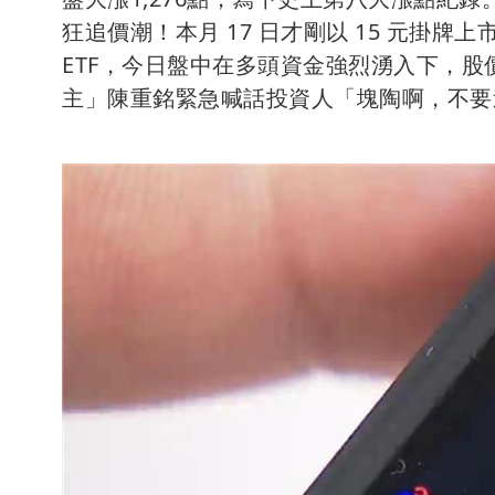
狂追價潮！本月 17 日才剛以 15 元掛牌
ETF，今日盤中在多頭資金強烈湧入下，股價一度
主」陳重銘緊急喊話投資人「塊陶啊，不要