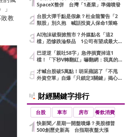
SpaceX整併 台灣「1產業」準備噴發
）」
台股大彈千點是假象？杜金龍警告「2
不敗教
類股」別久抱 喊話投資人保命1策略
AI泡沫破裂掀熊市？外媒點名「這2
檔」恐慘跌淪祭品 1公司有望成最大
贏家
巴逆逆「親吐58字」急停損賣掉這1
檔！「下秒V轉翻紅」嚇翻網：我真的
信了
才喊台股破5萬點！胡采蘋認了「不甩
外資空單」自爆「只鎖定3關鍵」揭心
法
財經關鍵字排行
台股
車市
房市
餐飲消費
快新聞／星期一開盤噴爆？美股標普
500創歷史新高 台指期夜盤大漲