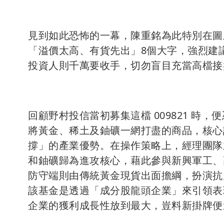
見到如此恐怖的一幕，陳重銘為此特別在圖上
「溢價太高、有貨先出」8個大字，強烈建
投資人則千萬要收手，切勿盲目充當高檔接
回顧野村投信當初募集這檔 009821 
將黃金、稀土及鈾礦一網打盡的商品，核心
撐」的產業優勢。在操作策略上，經理團隊
和鈾礦歸為進攻核心，藉此參與新興軍工、高
防守端則由傳統黃金現貨出面擔綱，扮演抗
該基金是透過「成分股龍頭企業」來引領表
企業的獲利成長性放到最大，豈料新掛牌便