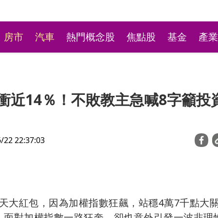
房市
汽車
熱門概念股
焦點股
基金
產業
暴衝近14％！不敗教主急喊8字籲投
2 22:37:03
台彩新刮刮樂祭高額頭獎
萬本吸經銷商搶購
天大紅包，因為加權指數狂飆，站穩4萬7千點大
錄。面對加權指數一路狂奔，卻也意外引發一波非理