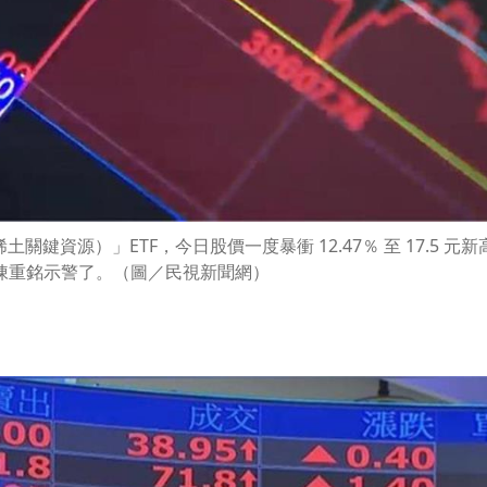
稀土關鍵資源）」ETF，今日股價一度暴衝 12.47％ 至 17.5 元
陳重銘示警了。（圖／民視新聞網）