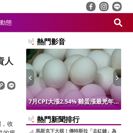
動態
熱門影音
資人
 限量14
7月CPI大漲2.54% 雞蛋漲最兇年
林
增9.56% 進出口物價創50年最大漲
最
熱門新聞排行
關，收
幅
馬斯克下大棋！傳特斯拉「去紅鏈」為
性的瘋