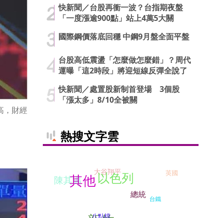
快新聞／台股再衝一波？台指期夜盤
「一度漲逾900點」站上4萬5大關
國際鋼價落底回穩 中鋼9月盤全面平盤
台股高低震盪「怎麼做怎麼錯」？周代
運曝「這2時段」將迎短線反彈全說了
快新聞／處置股新制首登場 3個股
「漲太多」8/10全被關
新高，財經
熱搜文字雲
大谷翔平
英國
以色列
其他
陳其邁
總統
台鐵
八點檔