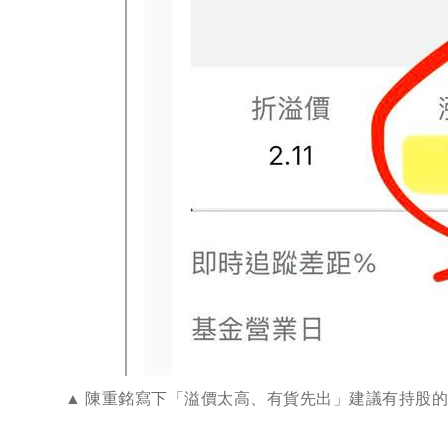
陳重銘寫下「溢價太高、有貨先出」建議有持股