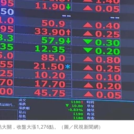
點大關，收盤大漲1,276點。（圖／民視新聞網）