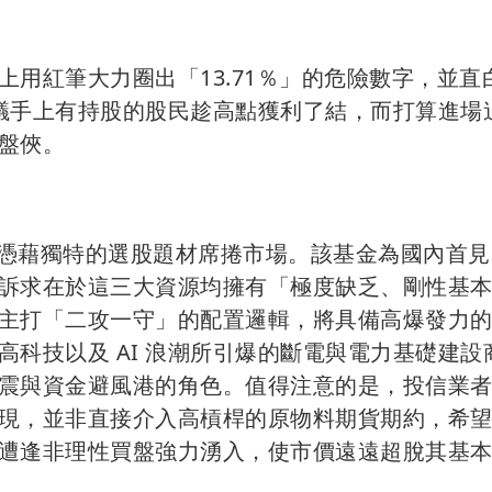
用紅筆大力圈出「13.71％」的危險數字，並直
議手上有持股的股民趁高點獲利了結，而打算進場
盤俠。
時，便憑藉獨特的選股題材席捲市場。該基金為國內首
訴求在於這三大資源均擁有「極度缺乏、剛性基
主打「二攻一守」的配置邏輯，將具備高爆發力
科技以及 AI 浪潮所引爆的斷電與電力基礎建設
震與資金避風港的角色。值得注意的是，投信業
現，並非直接介入高槓桿的原物料期貨期約，希
遭逢非理性買盤強力湧入，使市價遠遠超脫其基