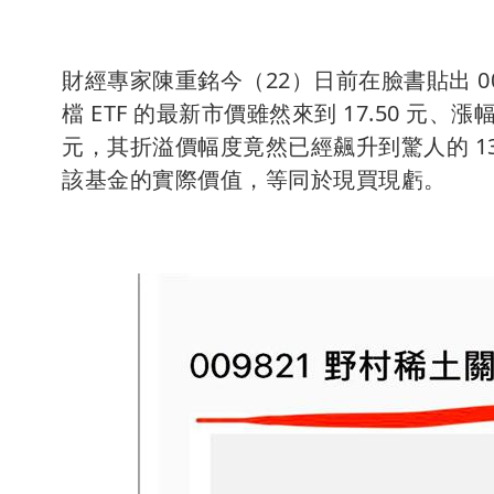
財經專家陳重銘今（22）日前在臉書貼出 00
檔 ETF 的最新市價雖然來到 17.50 元、漲幅高
元，其折溢價幅度竟然已經飆升到驚人的 1
該基金的實際價值，等同於現買現虧。