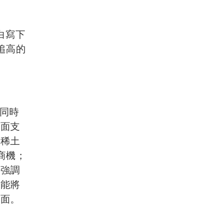
白寫下
追高的
見同時
本面支
的稀土
商機；
者強調
望能將
本面。