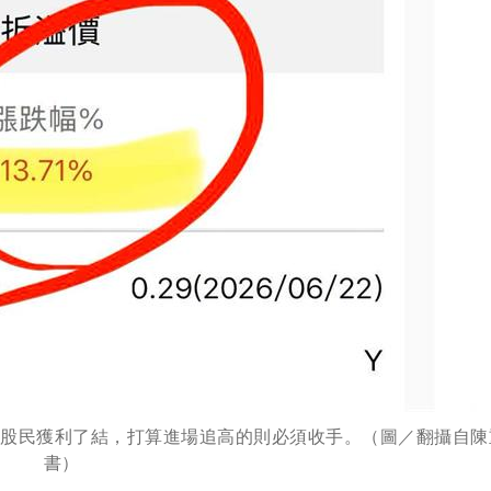
的股民獲利了結，打算進場追高的則必須收手。（圖／翻攝自陳
書）