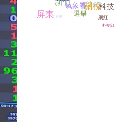
新竹
AI
關稅
氣象署
彰化
科技
足球
屏東
選舉
郭台銘
網紅
外交部