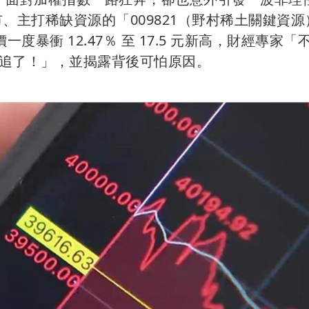
上市、主打稀缺資源的「009821（野村稀土關鍵資源
暴衝 12.47％ 至 17.5 元新高，財經專家「
追了！」，並揭露背後可怕原因。