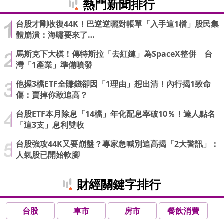
熱門新聞排行
台股才剛收復44K！巴逆逆曬對帳單「入手這1檔」股民集
體崩潰：海嘯要來了…
馬斯克下大棋！傳特斯拉「去紅鏈」為SpaceX整併 台
灣「1產業」準備噴發
他握3檔ETF全賺錢卻因「1理由」想出清！內行揭1致命
傷：賣掉你敢追高？
台股ETF本月除息「14檔」年化配息率破10％！達人點名
「這3支」息利雙收
台股強攻44K又要崩盤？專家急喊別追高揭「2大警訊」：
人氣股已開始軟腳
財經關鍵字排行
台股
車市
房市
餐飲消費