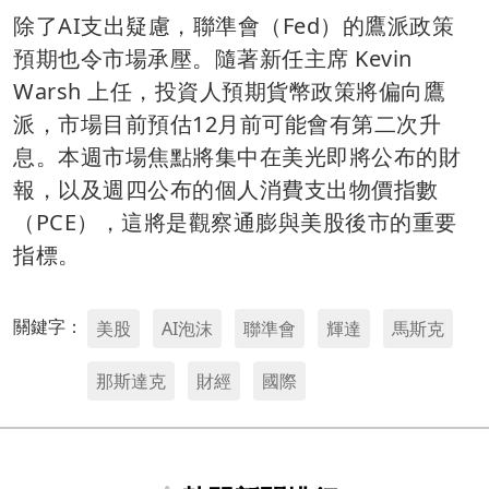
除了AI支出疑慮，聯準會（Fed）的鷹派政策
預期也令市場承壓。隨著新任主席 Kevin
Warsh 上任，投資人預期貨幣政策將偏向鷹
派，市場目前預估12月前可能會有第二次升
息。本週市場焦點將集中在美光即將公布的財
報，以及週四公布的個人消費支出物價指數
（PCE），這將是觀察通膨與美股後市的重要
指標。
關鍵字：
美股
AI泡沫
聯準會
輝達
馬斯克
那斯達克
財經
國際