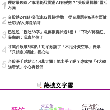
理財最錢線／市場劇烈震盪 AI有變數？"美股選擇權"靈活
布局
台股跌241點 投信連32買超撐盤! 從台股題材&基本面健
檢!跌深反彈是陷阱
巴逆逆「親吐58字」急停損賣掉這1檔！「下秒V轉翻紅」
嚇翻網：我真的信了
才喊台股破5萬點！胡采蘋認了「不甩外資空單」自爆
「只鎖定3關鍵」揭心法
台股漲千點站回4.4萬大關！能出手了嗎？專家揭「4大轉
強暗號」小心再殺低
熱搜文字雲
行政院
朱立倫
新竹
氣象署