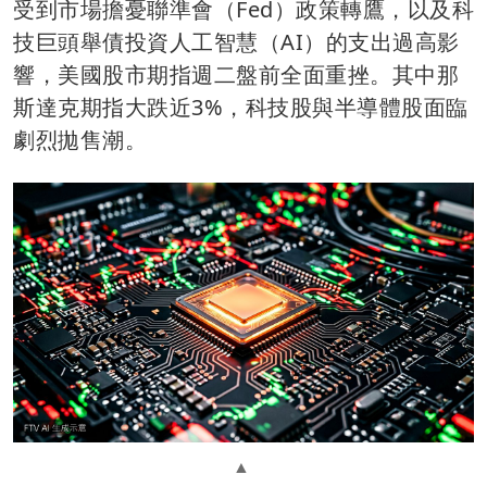
受到市場擔憂聯準會（Fed）政策轉鷹，以及科
技巨頭舉債投資人工智慧（AI）的支出過高影
響，美國股市期指週二盤前全面重挫。其中那
斯達克期指大跌近3%，科技股與半導體股面臨
劇烈拋售潮。