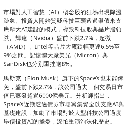
市場對人工智慧（AI）概念股的狂熱出現降溫
跡象。投資人開始質疑科技巨頭透過舉債來支
應龐大AI建設的模式，導致科技股與晶片股領
跌。輝達（Nvidia）盤前下跌2.7%，超微
（AMD）、Intel等晶片大廠跌幅更達6.5%至
9%之間。記憶體大廠美光（Micron）與
SanDisk也分別重挫逾8%。
馬斯克（Elon Musk）旗下的SpaceX也未能倖
免，盤前下跌2.7%，該公司過去三個交易日市
值已蒸發超過6000億美元。分析師指出，
SpaceX近期透過債券市場籌集資金以支應AI與
基礎建設，加劇了市場對於大型科技公司過度
舉債投資AI的擔憂，深怕重演泡沫化歷史。