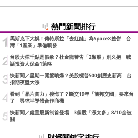
熱門新聞排行
馬斯克下大棋！傳特斯拉「去紅鏈」為SpaceX整併 台
灣「1產業」準備噴發
台股大彈千點是假象？杜金龍警告「2類股」別久抱 喊
話投資人保命1策略
快新聞／星期一開盤噴爆？美股標普500創歷史新高 台
指期夜盤大漲
看到「晶片實力」後悔了？斷交19年「前邦交國」要來台
了 尋求半導體合作商機
快新聞／處置股新制首登場 3個股「漲太多」8/10全被
關
財經關鍵字排行