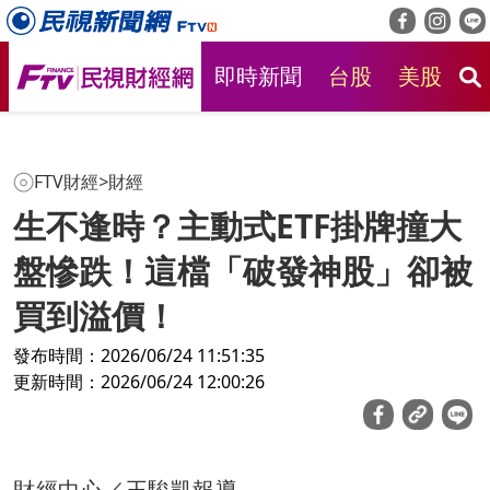
即時新聞
台股
美股
房
FTV財經
>
財經
生不逢時？主動式ETF掛牌撞大
盤慘跌！這檔「破發神股」卻被
買到溢價！
發布時間：2026/06/24 11:51:35
更新時間：2026/06/24 12:00:26
財經中心／王駿凱報導