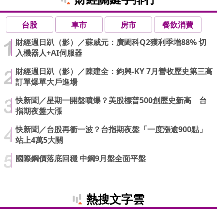
台股
車市
房市
餐飲消費
財經週日趴（影）／蘇威元：廣閎科Q2獲利季增88% 切
入機器人+AI伺服器
財經週日趴（影）／陳建全：鈞興-KY 7月營收歷史第三高
訂單爆單大戶進場
快新聞／星期一開盤噴爆？美股標普500創歷史新高 台
指期夜盤大漲
快新聞／台股再衝一波？台指期夜盤「一度漲逾900點」
站上4萬5大關
國際鋼價落底回穩 中鋼9月盤全面平盤
熱搜文字雲