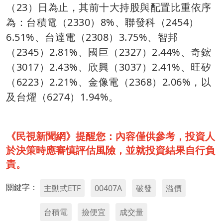
（23）日為止，其前十大持股與配置比重依序
為：台積電（2330）8%、聯發科（2454）
6.51%、台達電（2308）3.75%、智邦
（2345）2.81%、國巨（2327）2.44%、奇鋐
（3017）2.43%、欣興（3037）2.41%、旺矽
（6223）2.21%、金像電（2368）2.06%，以
及台燿（6274）1.94%。
《民視新聞網》提醒您：內容僅供參考，投資人
於決策時應審慎評估風險，並就投資結果自行負
責。
關鍵字：
主動式ETF
00407A
破發
溢價
台積電
撿便宜
成交量