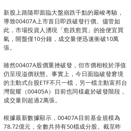
新股上路隨即面臨大盤崩跌千點的嚴峻考驗，
導致00407A上市首日即跌破發行價。儘管如
此，市場投資人湧現「愈跌愈買」的撿便宜買
氣，開盤僅10分鐘，成交量便迅速衝破10萬
張。
雖然00407A股價重挫破發，但市價相較於淨值
仍呈現溢價狀態。事實上，今日面臨破發窘境
的主動式台股ETF不只一檔，另一檔主動富邦台
灣龍耀（00405A）目前也同樣處於破發階段，
成交量則超過2萬張。
根據最新數據顯示，00407A目前基金規模為
78.72億元，全數共持有50檔成分股。截至昨