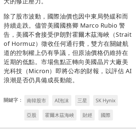
大的修正壓力。
除了股市波動，國際油價也因中東局勢緩和而
持續走跌。儘管美國國務卿 Marco Rubio 警
告，美國不會接受伊朗對霍爾木茲海峽（Strait
of Hormuz）徵收任何通行費，雙方在關鍵航
道的控制權上仍有爭議，但原油價格仍維持在
近期的低點。市場焦點正轉向美國晶片大廠美
光科技（Micron）即將公布的財報，以評估 AI
浪潮是否仍具備成長動能。
關鍵字：
南韓股市
AI泡沫
三星
SK Hynix
亞股
霍爾木茲海峽
財經
國際