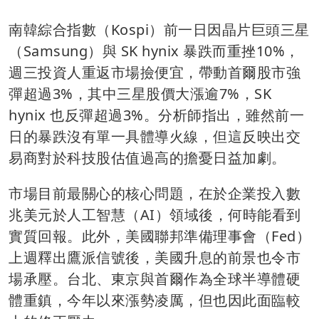
南韓綜合指數（Kospi）前一日因晶片巨頭三星
（Samsung）與 SK hynix 暴跌而重挫10%，
週三投資人重返市場撿便宜，帶動首爾股市強
彈超過3%，其中三星股價大漲逾7%，SK
hynix 也反彈超過3%。分析師指出，雖然前一
日的暴跌沒有單一具體導火線，但這反映出交
易商對於科技股估值過高的擔憂日益加劇。
市場目前最關心的核心問題，在於企業投入數
兆美元於人工智慧（AI）領域後，何時能看到
實質回報。此外，美國聯邦準備理事會（Fed）
上週釋出鷹派信號後，美國升息的前景也令市
場承壓。台北、東京與首爾作為全球半導體硬
體重鎮，今年以來漲勢凌厲，但也因此面臨較