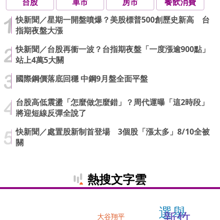
台股
車市
房市
餐飲消費
快新聞／星期一開盤噴爆？美股標普500創歷史新高 台
指期夜盤大漲
快新聞／台股再衝一波？台指期夜盤「一度漲逾900點」
站上4萬5大關
國際鋼價落底回穩 中鋼9月盤全面平盤
台股高低震盪「怎麼做怎麼錯」？周代運曝「這2時段」
將迎短線反彈全說了
快新聞／處置股新制首登場 3個股「漲太多」8/10全被
關
熱搜文字雲
選舉
新竹
大谷翔平