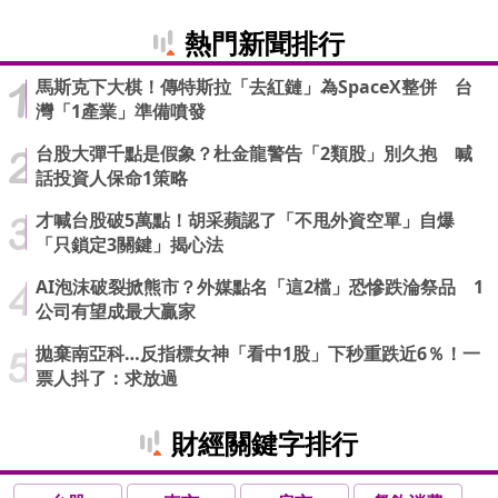
熱門新聞排行
馬斯克下大棋！傳特斯拉「去紅鏈」為SpaceX整併 台
灣「1產業」準備噴發
台股大彈千點是假象？杜金龍警告「2類股」別久抱 喊
話投資人保命1策略
才喊台股破5萬點！胡采蘋認了「不甩外資空單」自爆
「只鎖定3關鍵」揭心法
AI泡沫破裂掀熊市？外媒點名「這2檔」恐慘跌淪祭品 1
公司有望成最大贏家
拋棄南亞科…反指標女神「看中1股」下秒重跌近6％！一
票人抖了：求放過
財經關鍵字排行