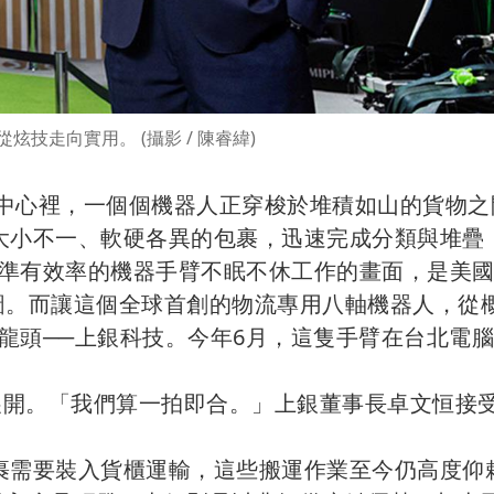
炫技走向實用。 (攝影 / 陳睿緯)
流中心裡，一個個機器人正穿梭於堆積如山的貨物之
大小不一、軟硬各異的包裹，迅速完成分類與堆疊
準有效率的機器手臂不眠不休工作的畫面，是美國
化藍圖。而讓這個全球首創的物流專用八軸機器人，從
龍頭──上銀科技。今年6月，這隻手臂在台北電
已展開。「我們算一拍即合。」上銀董事長卓文恒接
裹需要裝入貨櫃運輸，這些搬運作業至今仍高度仰