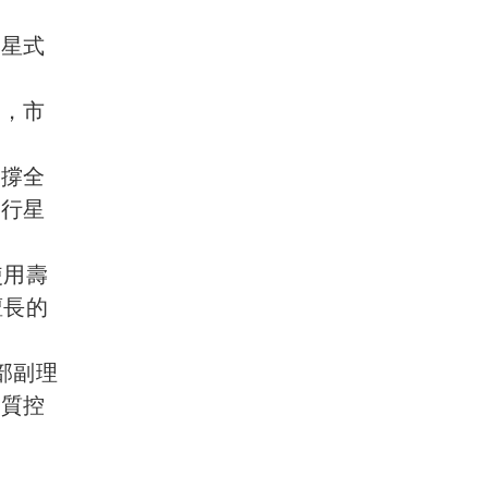
行星式
起，市
支撐全
入行星
使用壽
擅長的
部副理
品質控