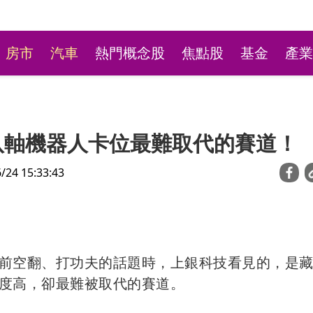
房市
汽車
熱門概念股
焦點股
基金
產業
八軸機器人卡位最難取代的賽道！
4 15:33:43
新莊粉條冰店9月將歇業
前空翻、打功夫的話題時，上銀科技看見的，是
不捨盼「新莊陳意涵」接
度高，卻最難被取代的賽道。