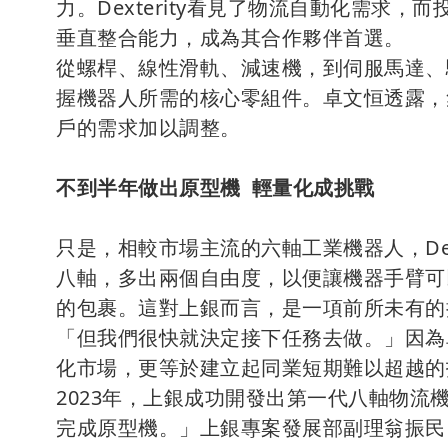
力。Dexterity看見了物流自動化需求
垂直整合能力，成為其合作夥伴首選。
從螺桿、線性滑軌、減速機，到伺服馬達、
握機器人所需的核心零組件。卓文恒透露，
戶的需求加以調整。
不到半年做出原型機 輕量化成挑戰
只是，相較市場主流的六軸工業機器人，Dex
八軸，多出兩個自由度，以便讓機器手臂可
的包裹。這對上銀而言，是一項前所未有的
「但我們很快就決定接下任務去做。」因為
化市場，更等於建立起同業短期難以超越的
2023年，上銀成功開發出第一代八軸物
完成原型機。」上銀專案發展部副理翁振民