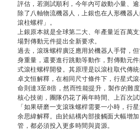
評估，若測試順利，今年內可啟動小量、逾
除了八軸物流機器人，上銀也在人形機器人
滾柱螺桿」。
上銀原本就是全球第二大、年產量近百萬支
場對傳動元件提出全新要求。
過去，滾珠螺桿廣泛應用於機器人手臂，但
身重量，還要進行跳動等動作，對傳動元件
式滾柱螺桿開發。其原理是以滾柱取代傳統
卓文恒解釋，在相同尺寸條件下，行星式滾
命則達3至8倍，然而性能提升，製作的難
核心技術，團隊仍花了兩年時間、上百次試
「如果研磨一支滾珠螺桿需要一小時，行星
余思緯解釋。由於結構內部接觸面大幅增加
管，都必須投入更多時間與資源。