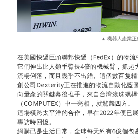
機器人產業正從
在美國快遞巨頭聯邦快遞（FedEx）的物
它們伸出比人類手臂長4倍的機械臂，抓起
流暢俐落，而且幾乎不出錯。這個數百隻精
創公司Dexterity正在推進的物流自動
向量產的關鍵幕後推手，來自台灣滾珠螺桿
（COMPUTEX）中一亮相，就驚豔四方。
這場橫跨太平洋的合作，早在2022年便
專訪時回憶。
網購已是生活日常，全球每天約有6億個包