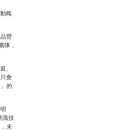
價動輒
產品營
團隊，
家庭、
果只會
人」的
求明
辨識技
人，未