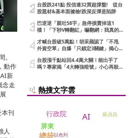
台股跌241點 投信連32買超撐盤! 從台
股題材&基本面健檢!跌深反彈是陷阱
巴逆逆「親吐58字」急停損賣掉這1
檔！「下秒V轉翻紅」嚇翻網：我真的
信了
才喊台股破5萬點！胡采蘋認了「不甩
外資空單」自爆「只鎖定3關鍵」揭心
法
間。
台股漲千點站回4.4萬大關！能出手了
，動作
嗎？專家揭「4大轉強暗號」小心再殺
低
AI新
概念走
熱搜文字雲
腦展
受本刊
行政院
蘇貞昌
AI
屏東
賴人
總統
以色列