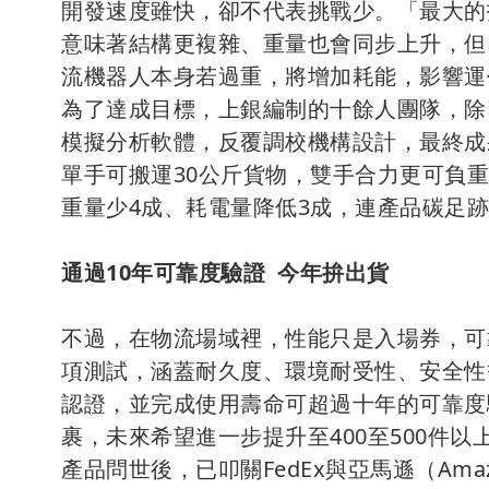
開發速度雖快，卻不代表挑戰少。「最大的
意味著結構更複雜、重量也會同步上升，但De
流機器人本身若過重，將增加耗能，影響運
為了達成目標，上銀編制的十餘人團隊，除
模擬分析軟體，反覆調校機構設計，最終成
單手可搬運30公斤貨物，雙手合力更可負
重量少4成、耗電量降低3成，連產品碳足跡
通過10年可靠度驗證 今年拚出貨
不過，在物流場域裡，性能只是入場券，可
項測試，涵蓋耐久度、環境耐受性、安全性
認證，並完成使用壽命可超過十年的可靠度
裹，未來希望進一步提升至400至500件以
產品問世後，已叩關FedEx與亞馬遜（Am