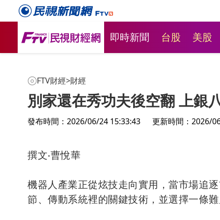
即時新聞
台股
美股
FTV財經
>
財經
別家還在秀功夫後空翻 上銀
發布時間：2026/06/24 15:33:43
更新時間：2026/06/2
撰文‧曹悅華
機器人產業正從炫技走向實用，當市場追逐
節、傳動系統裡的關鍵技術，並選擇一條難