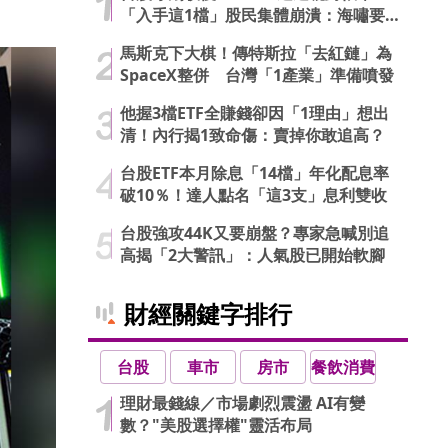
「入手這1檔」股民集體崩潰：海嘯要
來了…
馬斯克下大棋！傳特斯拉「去紅鏈」為
SpaceX整併 台灣「1產業」準備噴發
他握3檔ETF全賺錢卻因「1理由」想出
清！內行揭1致命傷：賣掉你敢追高？
台股ETF本月除息「14檔」年化配息率
破10％！達人點名「這3支」息利雙收
台股強攻44K又要崩盤？專家急喊別追
高揭「2大警訊」：人氣股已開始軟腳
財經關鍵字排行
台股
車市
房市
餐飲消費
理財最錢線／市場劇烈震盪 AI有變
數？"美股選擇權"靈活布局