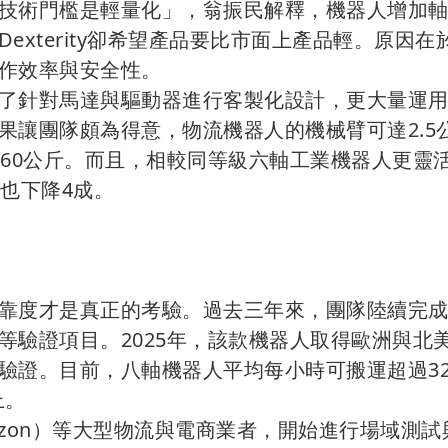
技術門檻是輕量化」，翁振民解釋，機器人增加
xterity卻希望產品要比市面上產品輕。原因在
作效率與安全性。
了針對馬達與驅動器進行客製化設計，更大量運
果讓團隊頗為得意，物流機器人的機械臂可達2.5
重60公斤。而且，相較同等級六軸工業機器人更靈
也下降4成。
靠度才是真正的考驗。過去三年來，團隊陸續完成
等驗證項目。2025年，該款機器人取得歐洲與北
驗證。目前，八軸機器人平均每小時可搬運超過32
上。
azon）等大型物流與電商業者，開始進行場域測試