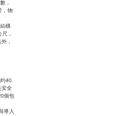
軸數，
於，物
用結構
公尺，
活外，
約40
美安全
0個包
與導入