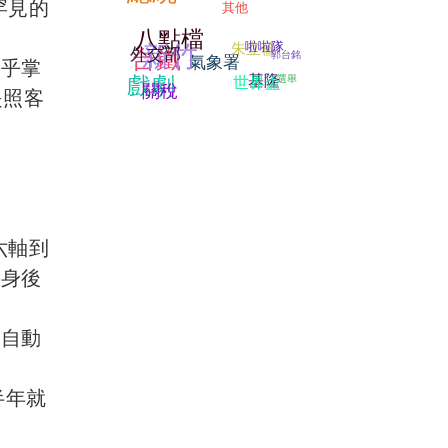
罕見的
其他
八點檔
新竹
啦啦隊
朱立倫
台鐵
外交部
郭台銘
氣象署
幾乎掌
戲劇
基隆
選舉
世界盃
關稅
是照客
六軸到
或身後
流自動
半年就