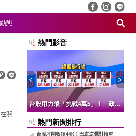
動態
熱門影音
！ 老饕
台股用力飛「挑戰4萬5」！ 政府
北
藏在關
班
基金226億進場 被動元件狂歡
氣
熱門新聞排行
台股才剛收復44K！巴逆逆曬對帳單