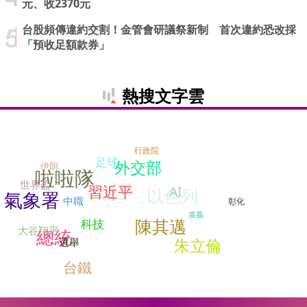
元、收2370元
台股頻傳違約交割！金管會研議祭新制 首次違約恐改採
「預收足額款券」
熱搜文字雲
行政院
足球
外交部
伊朗
啦啦隊
世界盃
習近平
AI
以色列
氣象署
中職
彰化
嘉義
陳其邁
科技
大谷翔平
總統
朱立倫
選舉
台鐵