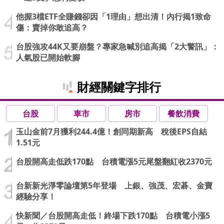
他握3檔ETF全賺錢卻因「1理由」想出清！內行揭1致命
傷：賣掉你敢追高？
台股強攻44K又要崩盤？專家急喊別追高揭「2大警訊」：
人氣股已開始軟腳
財經關鍵字排行
台股
車市
房市
餐飲消費
玉山金前7月獲利244.4億！創同期新高 稅後EPS自結
1.51元
台股開高走低跌170點 台積電漲5元尾盤翻紅收2370元
台新新光淨零論壇第5年登場 上銀、強茂、宏碁、金寶
經驗分享！
快新聞／台股開高走低！終場下跌170點 台積電小漲5