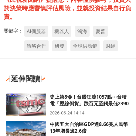
於決策時應審慎評估風險，並就投資結果自行負
責。
關鍵字：
AI伺服器
機器人
鴻海
夏普
策略合作
研發
全球供應鏈
財經
延伸閱讀
史上第8慘！台股狂瀉1057點⋯台積
電「壓線倒貨」跌百元至觸最低2390
2026-06-24 14:14
中國五大自治區GDP達8.66兆人民幣
13年增長逾2.6倍