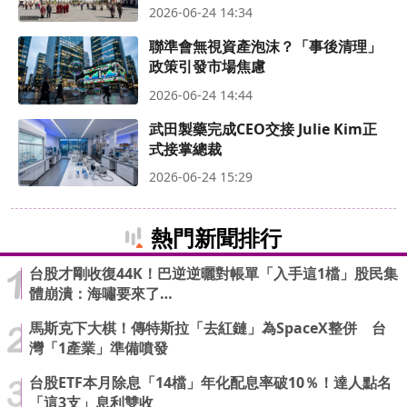
2026-06-24 14:34
聯準會無視資產泡沫？「事後清理」
政策引發市場焦慮
2026-06-24 14:44
武田製藥完成CEO交接 Julie Kim正
式接掌總裁
2026-06-24 15:29
熱門新聞排行
台股才剛收復44K！巴逆逆曬對帳單「入手這1檔」股民集
體崩潰：海嘯要來了…
馬斯克下大棋！傳特斯拉「去紅鏈」為SpaceX整併 台
灣「1產業」準備噴發
台股ETF本月除息「14檔」年化配息率破10％！達人點名
「這3支」息利雙收