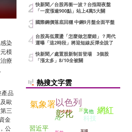
快新聞／台股再衝一波？台指期夜盤
「一度漲逾900點」站上4萬5大關
國際鋼價落底回穩 中鋼9月盤全面平盤
台股高低震盪「怎麼做怎麼錯」？周代
蓋感染
運曝「這2時段」將迎短線反彈全說了
多元模
快新聞／處置股新制首登場 3個股
疫治療
「漲太多」8/10全被關
、
熱搜文字雲
整產品
以色列
國及歐
氣象署
網紅
國第三
屏東
彰化
其他
大谷翔平
科技
AI
資金
習近平
，公
英國