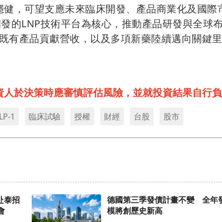
質穩健，可望支應未來臨床開發、產品商業化及國際
主開發的LNP技術平台為核心，推動產品研發與全球
既有產品貢獻營收，以及多項新藥陸續邁向關鍵
資人於決策時應審慎評估風險，並就投資結果自行負
LP-1
臨床試驗
授權
財經
台股
股市
赴泰招
德國第三季發債計畫不變 全年
會
模將創歷史新高