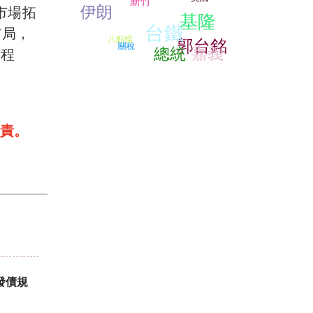
新竹
伊朗
市場拓
基隆
台鐵
布局，
八點檔
郭台銘
關稅
嘉義
總統
里程
責。
發債規