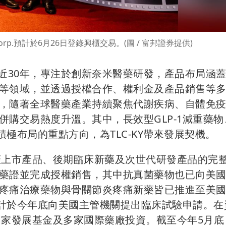
s Corp.預計於6月26日登錄興櫃交易。(圖 / 富邦證券提供)
近30年，專注於創新奈米醫藥研發，產品布局涵
等領域，並透過授權合作、權利金及產品銷售等
，隨著全球醫藥產業持續聚焦代謝疾病、自體免
購交易熱度升溫。其中，長效型GLP-1減重藥物
積極布局的重點方向，為TLC-KY帶來發展契機。
涵蓋上市產品、後期臨床新藥及次世代研發產品的完
藥證並完成授權銷售，其中抗真菌藥物也已向美
疼痛治療藥物與骨關節炎疼痛新藥皆已推進至美
預計於今年底向美國主管機關提出臨床試驗申請。在
獲國家發展基金及多家國際藥廠投資。截至今年5月底