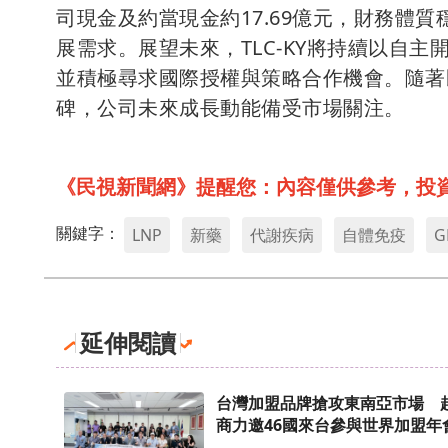
司現金及約當現金約17.69億元，財務體
展需求。展望未來，TLC-KY將持續以自
並積極尋求國際授權與策略合作機會。隨著
碑，公司未來成長動能備受市場關注。
《民視新聞網》提醒您：內容僅供參考，投
關鍵字：
LNP
新藥
代謝疾病
自體免疫
G
延伸閱讀
台灣加盟品牌搶攻東南亞市場 
商力邀46國來台參與世界加盟年