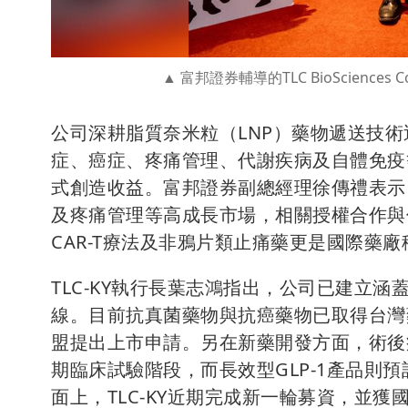
富邦證券輔導的TLC BioScience
公司深耕脂質奈米粒（LNP）藥物遞送技術
症、癌症、疼痛管理、代謝疾病及自體免疫
式創造收益。富邦證券副總經理徐傳禮表示
及疼痛管理等高成長市場，相關授權合作與併
CAR-T療法及非鴉片類止痛藥更是國際藥廠
TLC-KY執行長葉志鴻指出，公司已建立
線。目前抗真菌藥物與抗癌藥物已取得台灣
盟提出上市申請。另在新藥開發方面，術後
期臨床試驗階段，而長效型GLP-1產品則
面上，TLC-KY近期完成新一輪募資，並