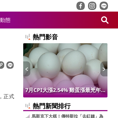
動態
熱門影音
 限量14
7月CPI大漲2.54% 雞蛋漲最兇年
林
櫃，正式
增9.56% 進出口物價創50年最大漲
最
熱門新聞排行
幅
馬斯克下大棋！傳特斯拉「去紅鏈」為