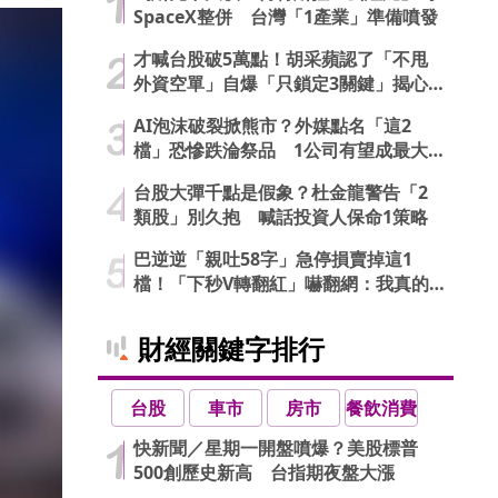
SpaceX整併 台灣「1產業」準備噴發
才喊台股破5萬點！胡采蘋認了「不甩
外資空單」自爆「只鎖定3關鍵」揭心
法
AI泡沫破裂掀熊市？外媒點名「這2
檔」恐慘跌淪祭品 1公司有望成最大
贏家
台股大彈千點是假象？杜金龍警告「2
類股」別久抱 喊話投資人保命1策略
巴逆逆「親吐58字」急停損賣掉這1
檔！「下秒V轉翻紅」嚇翻網：我真的
信了
財經關鍵字排行
台股
車市
房市
餐飲消費
快新聞／星期一開盤噴爆？美股標普
500創歷史新高 台指期夜盤大漲