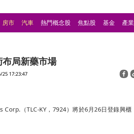
房市
汽車
熱門概念股
焦點股
基金
產業
技術布局新藥市場
5 17:23:47
台彩新刮刮樂祭高額頭獎
s Corp.（TLC-KY，7924）將於6月26日登錄興
萬本吸經銷商搶購