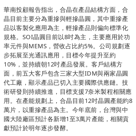
華南投顧報告指出，合晶在產品結構方面，合
晶目前主要分為重摻與輕摻晶圓，其中重摻產
品以客製化應用為主，輕摻產品則偏向標準化
規格。SOI晶圓目前以8吋為主，主要應用於功
率元件與MEMS，營收占比約5%。公司規劃逐
步拓展至光通訊應用，目標今年提升至約
10%，並持續朝12吋產品發展。客戶結構方
面，前五大客戶包含三家大型IDM與兩家晶圓
代工廠，顯示產品已切入主要國際供應鏈。技
術研發則持續推進，目標支援7奈米製程相關應
用。在產能規劃上，合晶目前12吋晶圓產能約8
萬片，以重摻產品為主。今年底前，台灣與中
國大陸廠區預計各新增1至3萬片產能，相關貢
獻預計於明年逐步發酵。