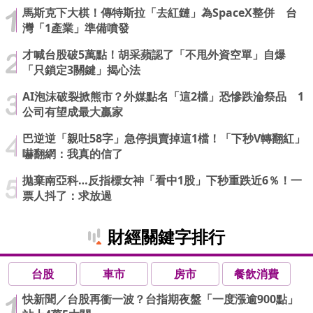
馬斯克下大棋！傳特斯拉「去紅鏈」為SpaceX整併 台
灣「1產業」準備噴發
才喊台股破5萬點！胡采蘋認了「不甩外資空單」自爆
「只鎖定3關鍵」揭心法
AI泡沫破裂掀熊市？外媒點名「這2檔」恐慘跌淪祭品 1
公司有望成最大贏家
巴逆逆「親吐58字」急停損賣掉這1檔！「下秒V轉翻紅」
嚇翻網：我真的信了
拋棄南亞科…反指標女神「看中1股」下秒重跌近6％！一
票人抖了：求放過
財經關鍵字排行
台股
車市
房市
餐飲消費
快新聞／台股再衝一波？台指期夜盤「一度漲逾900點」