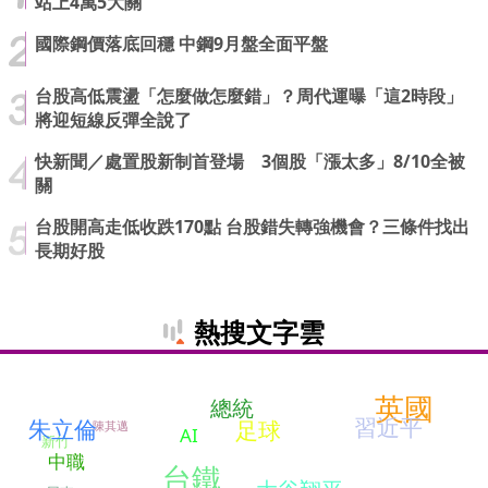
站上4萬5大關
國際鋼價落底回穩 中鋼9月盤全面平盤
台股高低震盪「怎麼做怎麼錯」？周代運曝「這2時段」
將迎短線反彈全說了
快新聞／處置股新制首登場 3個股「漲太多」8/10全被
關
台股開高走低收跌170點 台股錯失轉強機會？三條件找出
長期好股
熱搜文字雲
英國
總統
習近平
朱立倫
足球
陳其邁
AI
新竹
中職
台鐵