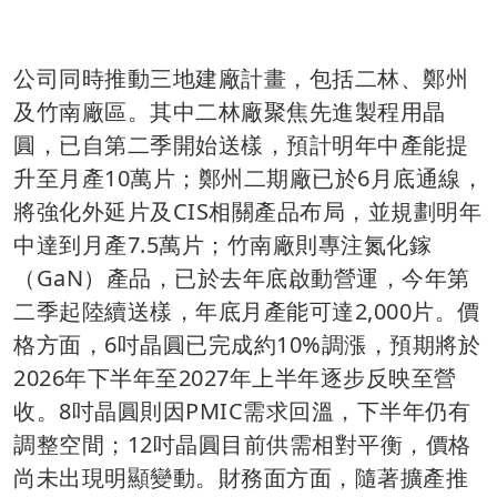
公司同時推動三地建廠計畫，包括二林、鄭州
及竹南廠區。其中二林廠聚焦先進製程用晶
圓，已自第二季開始送樣，預計明年中產能提
升至月產10萬片；鄭州二期廠已於6月底通線，
將強化外延片及CIS相關產品布局，並規劃明年
中達到月產7.5萬片；竹南廠則專注氮化鎵
（GaN）產品，已於去年底啟動營運，今年第
二季起陸續送樣，年底月產能可達2,000片。價
格方面，6吋晶圓已完成約10%調漲，預期將於
2026年下半年至2027年上半年逐步反映至營
收。8吋晶圓則因PMIC需求回溫，下半年仍有
調整空間；12吋晶圓目前供需相對平衡，價格
尚未出現明顯變動。財務面方面，隨著擴產推