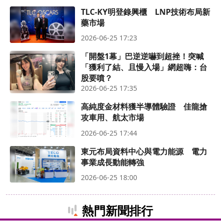
TLC-KY明登錄興櫃 LNP技術布局新
藥市場
2026-06-25 17:23
「開盤1幕」巴逆逆嚇到超挫！突喊
「獲利了結、且慢入場」網超嗨：台
股要噴？
2026-06-25 17:35
高純度金材料獲半導體驗證 佳龍搶
攻車用、航太市場
2026-06-25 17:44
東元布局資料中心與電力能源 電力
事業成長動能轉強
2026-06-25 18:00
熱門新聞排行