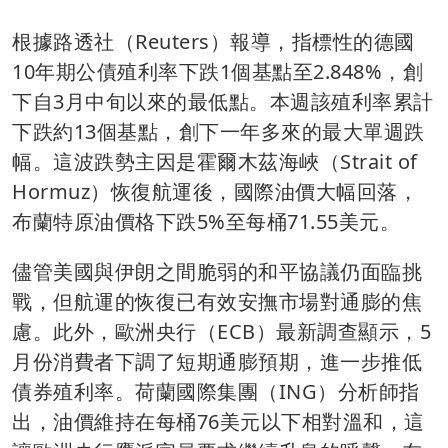
根據路透社（Reuters）報導，指標性的德國
10年期公債殖利率下跌1個基點至2.848%，創
下自3月中旬以來的最低點。本週該殖利率累計
下跌約13個基點，創下一年多來的最大單週跌
幅。這波跌勢主因是霍爾木茲海峽（Strait of
Hormuz）恢復航運後，國際油價大幅回落，
布蘭特原油價格下跌5%至每桶71.55美元。
儘管美國與伊朗之間脆弱的和平協議仍面臨挑
戰，但航運的恢復已有效安撫市場對通膨的焦
慮。此外，歐洲央行（ECB）最新調查顯示，5
月份消費者下調了短期通膨預期，進一步推低
債券殖利率。荷蘭國際集團（ING）分析師指
出，油價維持在每桶76美元以下相對溫和，這