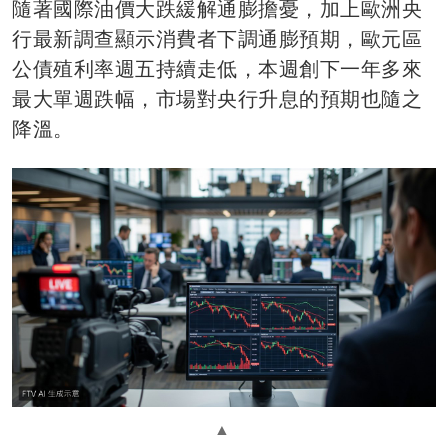
隨著國際油價大跌緩解通膨擔憂，加上歐洲央
行最新調查顯示消費者下調通膨預期，歐元區
公債殖利率週五持續走低，本週創下一年多來
最大單週跌幅，市場對央行升息的預期也隨之
降溫。