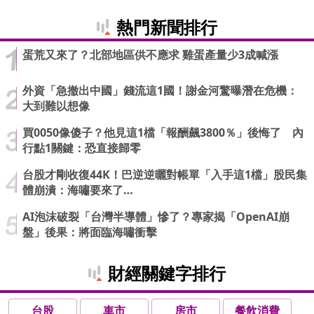
熱門新聞排行
蛋荒又來了？北部地區供不應求 雞蛋產量少3成喊漲
外資「急撤出中國」錢流這1國！謝金河驚曝潛在危機：
大到難以想像
買0050像傻子？他見這1檔「報酬飆3800％」後悔了 內
行點1關鍵：恐直接歸零
台股才剛收復44K！巴逆逆曬對帳單「入手這1檔」股民集
體崩潰：海嘯要來了…
AI泡沫破裂「台灣半導體」慘了？專家揭「OpenAI崩
盤」後果：將面臨海嘯衝擊
財經關鍵字排行
台股
車市
房市
餐飲消費