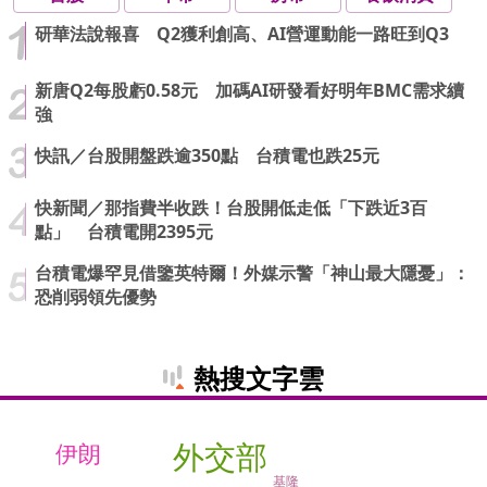
研華法說報喜 Q2獲利創高、AI營運動能一路旺到Q3
新唐Q2每股虧0.58元 加碼AI研發看好明年BMC需求續
強
快訊／台股開盤跌逾350點 台積電也跌25元
快新聞／那指費半收跌！台股開低走低「下跌近3百
點」 台積電開2395元
台積電爆罕見借鑒英特爾！外媒示警「神山最大隱憂」：
恐削弱領先優勢
熱搜文字雲
外交部
伊朗
基隆