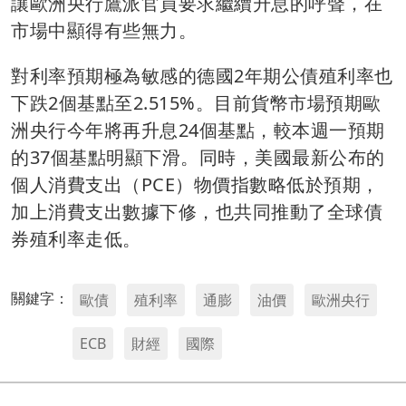
讓歐洲央行鷹派官員要求繼續升息的呼聲，在
市場中顯得有些無力。
對利率預期極為敏感的德國2年期公債殖利率也
下跌2個基點至2.515%。目前貨幣市場預期歐
洲央行今年將再升息24個基點，較本週一預期
的37個基點明顯下滑。同時，美國最新公布的
個人消費支出（PCE）物價指數略低於預期，
加上消費支出數據下修，也共同推動了全球債
券殖利率走低。
關鍵字：
歐債
殖利率
通膨
油價
歐洲央行
ECB
財經
國際