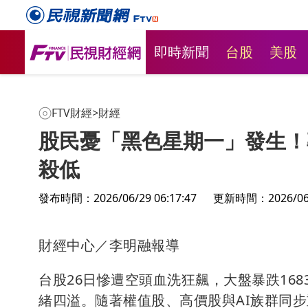
即時新聞
台股
美股
FTV財經
>
財經
股民憂「黑色星期一」發生！
殺低
發布時間：2026/06/29 06:17:47
更新時間：2026/06/2
財經中心／李明融報導
台股26日慘遭空頭血洗狂飆，大盤暴跌16
緒四溢。隨著權值股、高價股與AI族群同