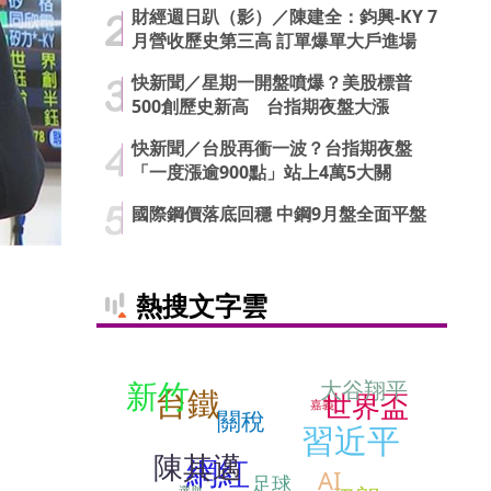
財經週日趴（影）／陳建全：鈞興-KY 7
月營收歷史第三高 訂單爆單大戶進場
快新聞／星期一開盤噴爆？美股標普
500創歷史新高 台指期夜盤大漲
快新聞／台股再衝一波？台指期夜盤
「一度漲逾900點」站上4萬5大關
國際鋼價落底回穩 中鋼9月盤全面平盤
熱搜文字雲
新竹
大谷翔平
台鐵
世界盃
嘉義
關稅
習近平
陳其邁
網紅
AI
足球
選舉