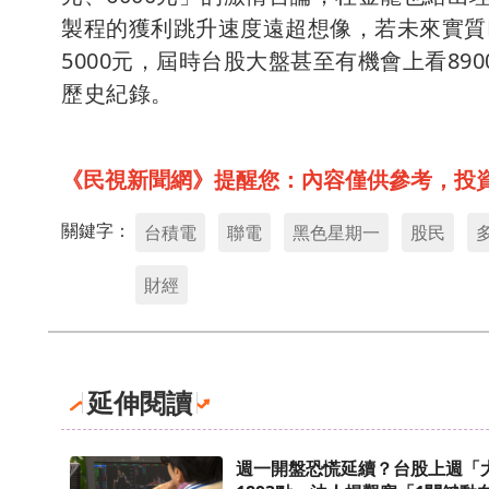
製程的獲利跳升速度遠超想像，若未來實質E
5000元，屆時台股大盤甚至有機會上看890
歷史紀錄。
《民視新聞網》提醒您：內容僅供參考，投
關鍵字：
台積電
聯電
黑色星期一
股民
財經
延伸閱讀
週一開盤恐慌延續？台股上週「