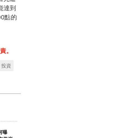
能達到
00點的
責。
投資
河曝