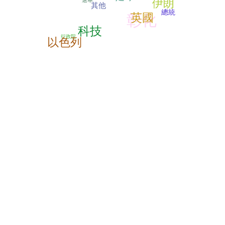
伊朗
其他
總統
英國
彰化
科技
行政院
以色列