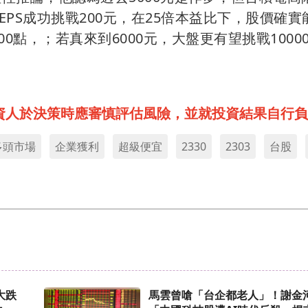
PS成功挑戰200元，在25倍本益比下，股價確實
00點，；若真來到6000元，大盤更有望挑戰1000
資人於決策時應審慎評估風險，並就投資結果自行負
多頭市場
企業獲利
超級便宜
2330
2303
台股
大跌
馬雲曾嗆「台企都老人」！謝金