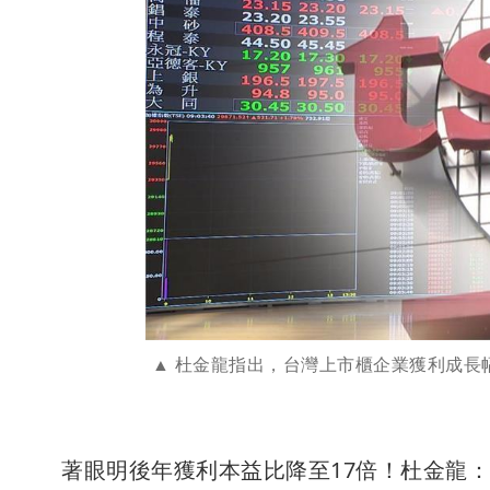
杜金龍指出，台灣上市櫃企業獲利成長
著眼明後年獲利本益比降至17倍！杜金龍