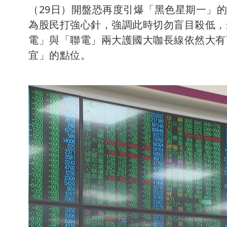
（29日）開盤恐再度引爆「黑色星期一」
為股民打強心針，強調此時切勿盲目殺低，
電」與「聯電」兩大護國大咖長線依然大有
宜」的點位。