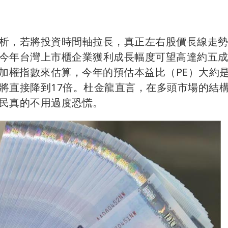
析，若將投資時間軸拉長，真正左右股價長線走
今年台灣上市櫃企業獲利成長幅度可望高達約五
加權指數來估算，今年的預估本益比（PE）大約是
將直接降到17倍。杜金龍直言，在多頭市場的結
民真的不用過度恐慌。