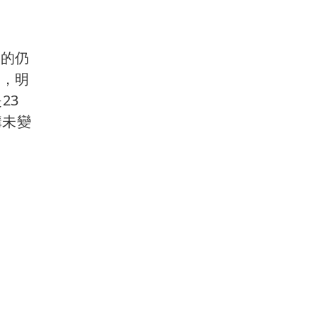
勢的仍
成，明
23
構未變