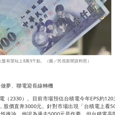
大盤有望站上8萬9千點。（圖／民視新聞資料照）
非做夢、聯電迎長線轉機
2330）。目前市場預估台積電今年EPS約120
，股價直奔3000元。針對市場出現「台積電上看50
理性推論，他認為過去5000元是作夢，但台積電高