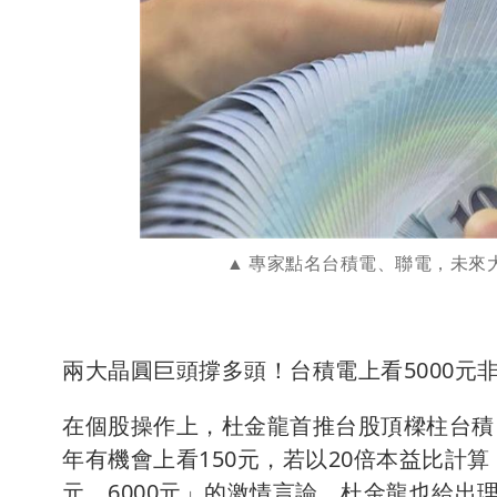
專家點名台積電、聯電，未來
兩大晶圓巨頭撐多頭！台積電上看5000元
在個股操作上，杜金龍首推台股頂樑柱台積電（
年有機會上看150元，若以20倍本益比計算
元、6000元」的激情言論，杜金龍也給出