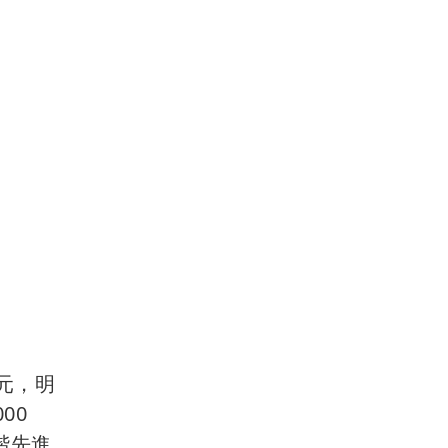
元，明
00
階先進