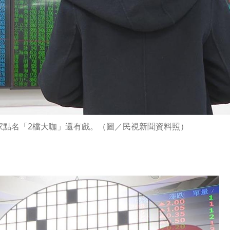
家點名「2檔大咖」還有戲。（圖／民視新聞資料照）