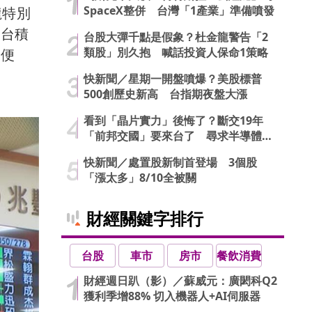
SpaceX整併 台灣「1產業」準備噴發
龍特別
「台積
台股大彈千點是假象？杜金龍警告「2
類股」別久抱 喊話投資人保命1策略
級便
快新聞／星期一開盤噴爆？美股標普
500創歷史新高 台指期夜盤大漲
看到「晶片實力」後悔了？斷交19年
「前邦交國」要來台了 尋求半導體合
作商機
快新聞／處置股新制首登場 3個股
「漲太多」8/10全被關
財經關鍵字排行
台股
車市
房市
餐飲消費
財經週日趴（影）／蘇威元：廣閎科Q2
獲利季增88% 切入機器人+AI伺服器