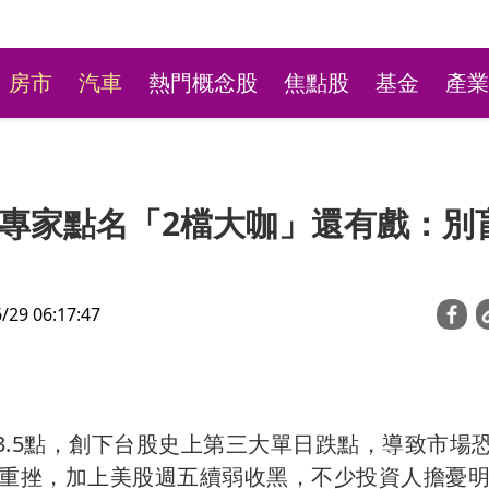
房市
汽車
熱門概念股
焦點股
基金
產業
專家點名「2檔大咖」還有戲：別
9 06:17:47
林口平價小火鍋超高CP
最低190元自助吧飲料冰
83.5點，創下台股史上第三大單日跌點，導致市場
步重挫，加上美股週五續弱收黑，不少投資人擔憂