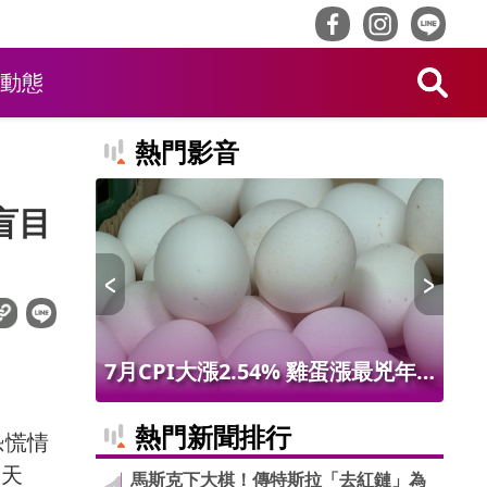
動態
熱門影音
盲目
值吸客！
7月CPI大漲2.54% 雞蛋漲最兇年
台
品吃到飽
增9.56% 進出口物價創50年最大漲
盤
熱門新聞排行
恐慌情
幅
深
明天
馬斯克下大棋！傳特斯拉「去紅鏈」為