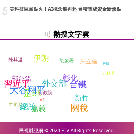
美科技巨頭點火！AI概念股再起 台積電成資金新焦點
熱搜文字雲
伊朗
陳其邁
氣象署
朱立倫
科技
八點檔
彰化
郭台銘
習近平
外交部
台鐵
大谷翔平
足球
行政院
新竹
AI
總統
世界盃
關稅
嘉義
民視財經網 © 2024 FTV All Rights Reserved.