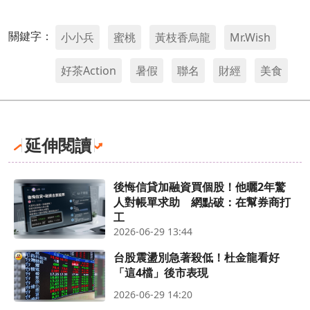
關鍵字：
小小兵
蜜桃
黃枝香烏龍
Mr.Wish
好茶Action
暑假
聯名
財經
美食
延伸閱讀
後悔信貸加融資買個股！他曬2年驚
人對帳單求助 網點破：在幫券商打
工
2026-06-29 13:44
台股震盪別急著殺低！杜金龍看好
「這4檔」後市表現
2026-06-29 14:20