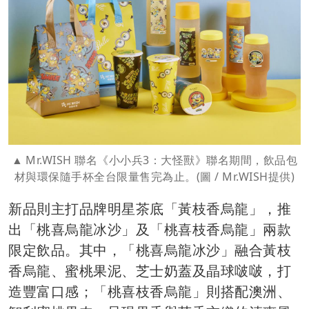
Mr.WISH 聯名《小小兵3：大怪獸》聯名期間，飲品包
材與環保隨手杯全台限量售完為止。(圖 / Mr.WISH提供)
新品則主打品牌明星茶底「黃枝香烏龍」，推
出「桃喜烏龍冰沙」及「桃喜枝香烏龍」兩款
限定飲品。其中，「桃喜烏龍冰沙」融合黃枝
香烏龍、蜜桃果泥、芝士奶蓋及晶球啵啵，打
造豐富口感；「桃喜枝香烏龍」則搭配澳洲、