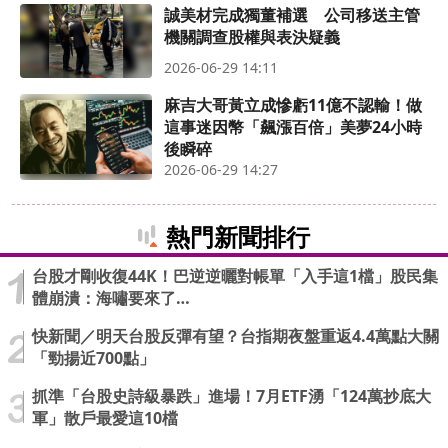
誠美材完成獨董補選 公司移送主管
機關調查股權與表決疑義
2026-06-29 14:11
麻吉大哥黃立成慘虧11億不認輸！做
這事迷因幣「飆漲百倍」美夢24小時
後瞬碎
2026-06-29 14:27
熱門新聞排行
台股才剛收復44K！巴逆逆曬對帳單「入手這1檔」股民集
體崩潰：海嘯要來了…
快新聞／明天台股反彈有望？台指期夜盤重返4.4萬點大關
「勁揚近700點」
抓準「台股史詩級暴跌」進場！7月ETF湧「124萬抄底大
軍」散戶最愛這10檔