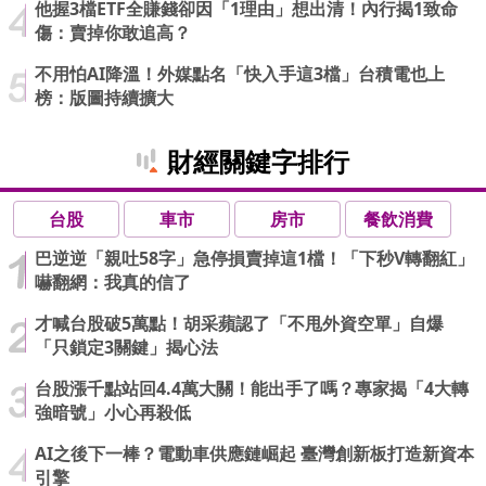
他握3檔ETF全賺錢卻因「1理由」想出清！內行揭1致命
傷：賣掉你敢追高？
不用怕AI降溫！外媒點名「快入手這3檔」台積電也上
榜：版圖持續擴大
財經關鍵字排行
台股
車市
房市
餐飲消費
巴逆逆「親吐58字」急停損賣掉這1檔！「下秒V轉翻紅」
嚇翻網：我真的信了
才喊台股破5萬點！胡采蘋認了「不甩外資空單」自爆
「只鎖定3關鍵」揭心法
台股漲千點站回4.4萬大關！能出手了嗎？專家揭「4大轉
強暗號」小心再殺低
AI之後下一棒？電動車供應鏈崛起 臺灣創新板打造新資本
引擎