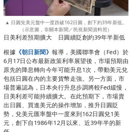
日圓兌美元盤中一度跌破162日圓，創下約39年新低。
（示意圖，非關本新聞／民視新聞資料照）
日美利差預期擴大 日圓續貶創約39年半新低
根據
《朝日新聞》
報導，美國聯準會（Fed）於
6月17日公布最新政策利率展望後，市場預期由
原先的降息轉向今年可能升息1次，帶動美元兌
包括日圓在內的主要貨幣走強。另一方面，市
場普遍認為，日本央行升息步調將較Fed緩慢，
日美利差可能持續擴大。在此預期下，市場賣
出日圓、買進美元的操作增加，推升日圓貶
勢，兌美元匯率盤中一度來到162日圓兌1美
元，創下自1986年12月以來、近39年半的新
低。