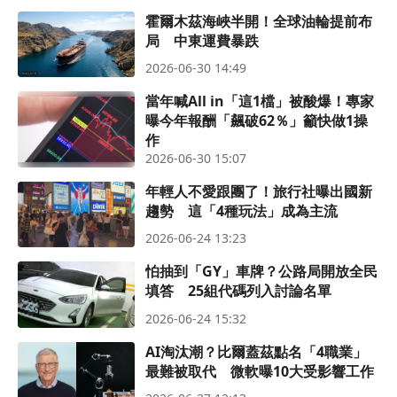
霍爾木茲海峽半開！全球油輪提前布
局 中東運費暴跌
2026-06-30 14:49
當年喊All in「這1檔」被酸爆！專家
曝今年報酬「飆破62％」籲快做1操
作
2026-06-30 15:07
年輕人不愛跟團了！旅行社曝出國新
趨勢 這「4種玩法」成為主流
2026-06-24 13:23
怕抽到「GY」車牌？公路局開放全民
填答 25組代碼列入討論名單
2026-06-24 15:32
AI淘汰潮？比爾蓋茲點名「4職業」
最難被取代 微軟曝10大受影響工作