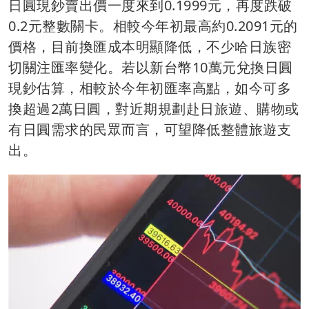
日圓現鈔賣出價一度來到0.1999元，再度跌破
0.2元整數關卡。相較今年初最高約0.2091元的
價格，目前換匯成本明顯降低，不少哈日族密
切關注匯率變化。若以新台幣10萬元兌換日圓
現鈔估算，相較於今年初匯率高點，如今可多
換超過2萬日圓，對近期規劃赴日旅遊、購物或
有日圓需求的民眾而言，可望降低整體旅遊支
出。