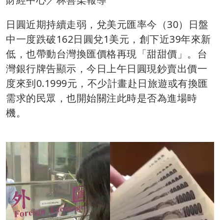
日圓近期持續走弱，兌美元匯率今（30）日盤
中一度跌破162日圓兌1美元，創下近39年來新
低，也帶動台灣換匯價格再現「甜甜價」。台
灣銀行牌告顯示，今日上午日圓現鈔賣出價一
度來到0.1999元，不少計畫赴日旅遊或有換匯
需求的民眾，也開始關注此時是否為進場時
機。