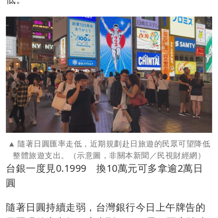
隨著日圓匯率走低，近期規劃赴日旅遊的民眾可望降低
整體旅遊支出。（示意圖，非關本新聞／民視財經網）
台銀一度見0.1999 換10萬元可多拿逾2萬日
圓
隨著日圓持續走弱，台灣銀行今日上午牌告的