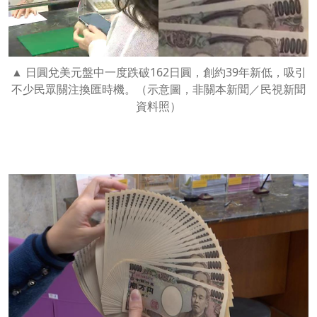
日圓兌美元盤中一度跌破162日圓，創約39年新低，吸引
不少民眾關注換匯時機。（示意圖，非關本新聞／民視新聞
資料照）