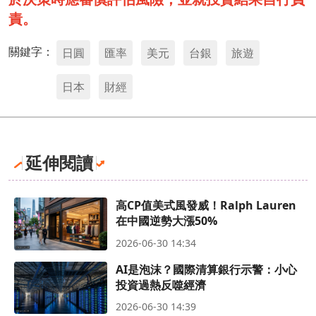
責。
關鍵字：
日圓
匯率
美元
台銀
旅遊
日本
財經
延伸閱讀
高CP值美式風發威！Ralph Lauren
在中國逆勢大漲50%
2026-06-30 14:34
AI是泡沫？國際清算銀行示警：小心
投資過熱反噬經濟
2026-06-30 14:39