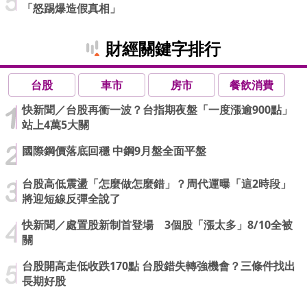
「怒踢爆造假真相」
財經關鍵字排行
台股
車市
房市
餐飲消費
快新聞／台股再衝一波？台指期夜盤「一度漲逾900點」
站上4萬5大關
國際鋼價落底回穩 中鋼9月盤全面平盤
台股高低震盪「怎麼做怎麼錯」？周代運曝「這2時段」
將迎短線反彈全說了
快新聞／處置股新制首登場 3個股「漲太多」8/10全被
關
台股開高走低收跌170點 台股錯失轉強機會？三條件找出
長期好股