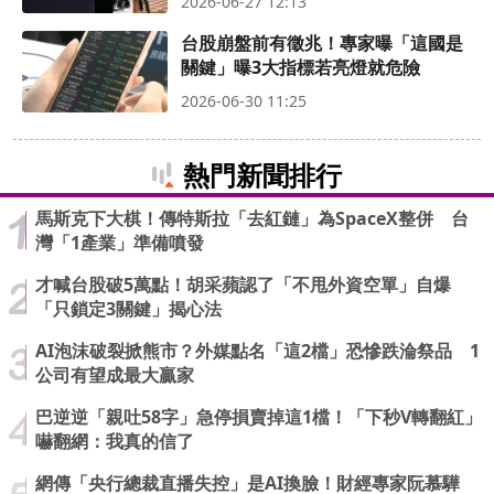
2026-06-27 12:13
台股崩盤前有徵兆！專家曝「這國是
關鍵」曝3大指標若亮燈就危險
2026-06-30 11:25
熱門新聞排行
馬斯克下大棋！傳特斯拉「去紅鏈」為SpaceX整併 台
灣「1產業」準備噴發
才喊台股破5萬點！胡采蘋認了「不甩外資空單」自爆
「只鎖定3關鍵」揭心法
AI泡沫破裂掀熊市？外媒點名「這2檔」恐慘跌淪祭品 1
公司有望成最大贏家
巴逆逆「親吐58字」急停損賣掉這1檔！「下秒V轉翻紅」
嚇翻網：我真的信了
網傳「央行總裁直播失控」是AI換臉！財經專家阮慕驊