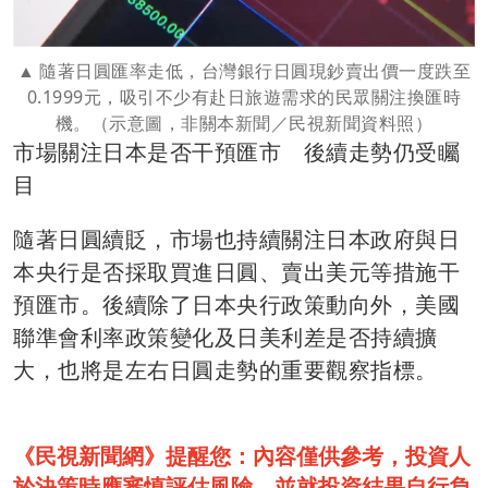
隨著日圓匯率走低，台灣銀行日圓現鈔賣出價一度跌至
0.1999元，吸引不少有赴日旅遊需求的民眾關注換匯時
機。（示意圖，非關本新聞／民視新聞資料照）
市場關注日本是否干預匯市 後續走勢仍受矚
目
隨著日圓續貶，市場也持續關注日本政府與日
本央行是否採取買進日圓、賣出美元等措施干
預匯市。後續除了日本央行政策動向外，美國
聯準會利率政策變化及日美利差是否持續擴
大，也將是左右日圓走勢的重要觀察指標。
《民視新聞網》提醒您：內容僅供參考，投資人
於決策時應審慎評估風險，並就投資結果自行負