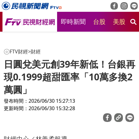
即時新聞
台股
美股
房
FTV財經
>
財經
日圓兌美元創39年新低！台銀再
現0.1999超甜匯率「10萬多換2
萬圓」
發布時間：2026/06/30 15:27:13
更新時間：2026/06/30 15:32:28
財經中心／林善柔報導