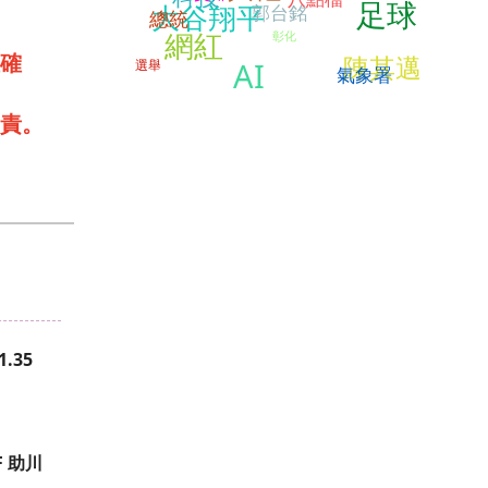
足球
大谷翔平
郭台銘
總統
網紅
彰化
確
陳其邁
AI
選舉
氣象署
責。
.35
 助川