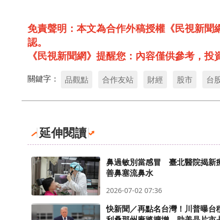
免責聲明：本文為合作外稿授權《民視新聞
認。
《民視新聞網》提醒您：內容僅供參考，投
關鍵字：
品觀點
合作友站
財經
股市
台
延伸閱讀
鼻過敏別當感冒 臺北醫院揭新
善鼻塞流鼻水
2026-07-02 07:36
快新聞／再點名台灣！川普曝台
利桑那州廠將擴增 助美晶片市