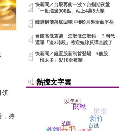
快新聞／台股再衝一波？台指期夜盤
「一度漲逾900點」站上4萬5大關
國際鋼價落底回穩 中鋼9月盤全面平盤
台股高低震盪「怎麼做怎麼錯」？周代
運曝「這2時段」將迎短線反彈全說了
快新聞／處置股新制首登場 3個股
息
「漲太多」8/10全被關
熱搜文字雲
日領
以色列
關稅
屏東
等，持
新竹
英國
台鐵
其他
科技
外交部
八點檔