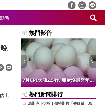
動態
熱門影音
最晚
 限量14
7月CPI大漲2.54% 雞蛋漲最兇年
林
增9.56% 進出口物價創50年最大漲
最
熱門新聞排行
初估出
幅
馬斯克下大棋！傳特斯拉「去紅鏈」為