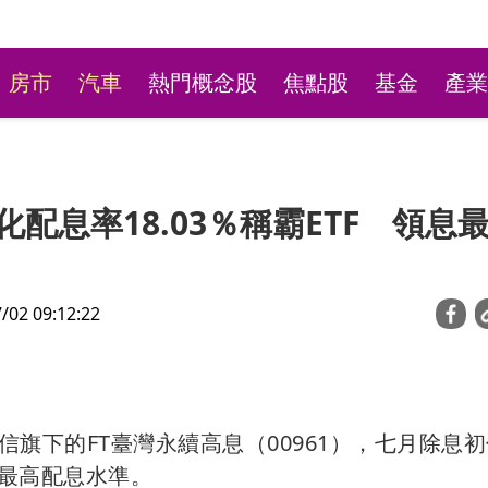
房市
汽車
熱門概念股
焦點股
基金
產業
年化配息率18.03％稱霸ETF 領息
2 09:12:22
台彩新刮刮樂祭高額頭獎
萬本吸經銷商搶購
旗下的FT臺灣永續高息（00961），七月除息
來最高配息水準。