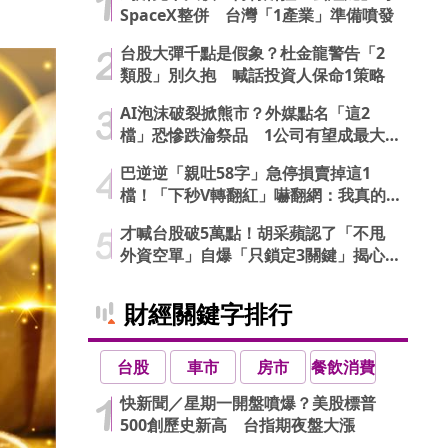
SpaceX整併 台灣「1產業」準備噴發
台股大彈千點是假象？杜金龍警告「2
類股」別久抱 喊話投資人保命1策略
AI泡沫破裂掀熊市？外媒點名「這2
檔」恐慘跌淪祭品 1公司有望成最大
贏家
巴逆逆「親吐58字」急停損賣掉這1
檔！「下秒V轉翻紅」嚇翻網：我真的
信了
才喊台股破5萬點！胡采蘋認了「不甩
外資空單」自爆「只鎖定3關鍵」揭心
法
財經關鍵字排行
台股
車市
房市
餐飲消費
快新聞／星期一開盤噴爆？美股標普
500創歷史新高 台指期夜盤大漲