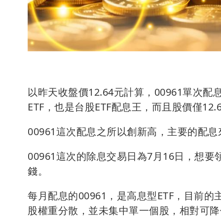
以昨天收盤價12.64元計算，00961單次配
ETF，也是台股ETF配息王，而且股價僅12
00961這次配息之所以創新高，主要的配
00961這次的除息交易日為7月16日，想
錢。
每月配息的00961，是高息型ETF，目
股權重分散，並未集中單一個股，相對可降