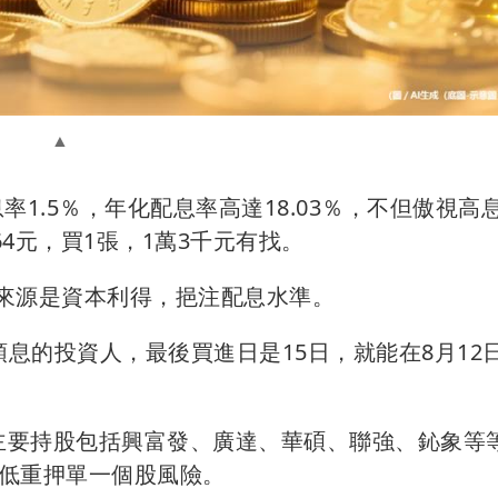
息率1.5％，年化配息率高達18.03％，不但傲視高
.64元，買1張，1萬3千元有找。
息來源是資本利得，挹注配息水準。
要領息的投資人，最後買進日是15日，就能在8月12
前的主要持股包括興富發、廣達、華碩、聯強、鈊象等
低重押單一個股風險。