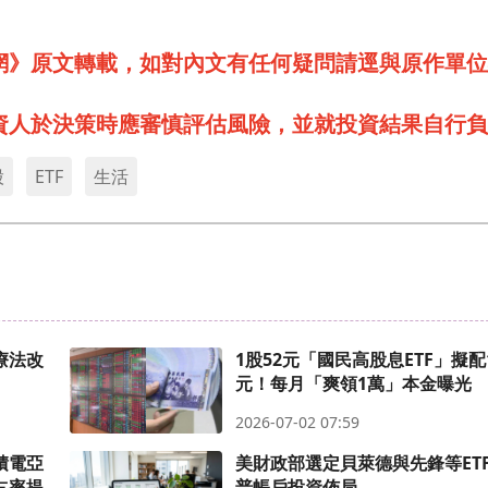
網》原文轉載，如對內文有任何疑問請逕與原作單位
資人於決策時應審慎評估風險，並就投資結果自行負
股
ETF
生活
療法改
1股52元「國民高股息ETF」擬配1
元！每月「爽領1萬」本金曝光
2026-07-02 07:59
積電亞
美財政部選定貝萊德與先鋒等ETF
占率提
普帳戶投資佈局