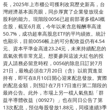
長，2025年上市櫃公司獲利改寫歷史新高，台
灣經濟基本面亮眼，同步厚實了企業發放現金
股利的能力。現階段0056已超前部署多檔AI概
念股，截至6月底，今年以來含息報酬率高達
50.7%，成功超車高股息ETF的平均績效。統計
也顯示，目前0056帳上的可分配收益仍有4.54
元、資本平準金高達23.24元，未來持續配息的
底氣依舊非常充足。想要參與這波大紅包的投
資人請務必留意時程，0056的除息日訂於7月
21日，最晚必須在7月20日（含）以前買進並
持有，即可在8月10日開心迎來配息發放。實際
的配息金額，則預計在7月17日進行第二階段的
最終公告。此外，市場上另一檔人氣焦點「群
益半導體收益（00927）」也在同日公告了第
13次配息，預估每股發放1.88元，同樣連續3季