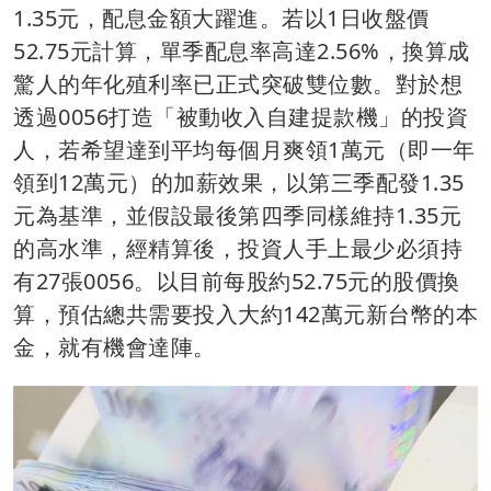
1.35元，配息金額大躍進。若以1日收盤價
52.75元計算，單季配息率高達2.56%，換算成
驚人的年化殖利率已正式突破雙位數。對於想
透過0056打造「被動收入自建提款機」的投資
人，若希望達到平均每個月爽領1萬元（即一年
領到12萬元）的加薪效果，以第三季配發1.35
元為基準，並假設最後第四季同樣維持1.35元
的高水準，經精算後，投資人手上最少必須持
有27張0056。以目前每股約52.75元的股價換
算，預估總共需要投入大約142萬元新台幣的本
金，就有機會達陣。