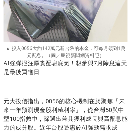
投入0056大約142萬元新台幣的本金，可每月領到1萬
元配息。（圖／民視新聞網資料照）
AI強彈挹注厚實配息底氣！想參與7月除息這天
是最後買進日
元大投信指出，0056的核心機制在於聚焦「未
來一年預測現金股利殖利率」，從台灣50與中
型100指數中，篩選出兼具獲利成長與高配息能
力的成分股。近年台股受惠於AI強勁需求成