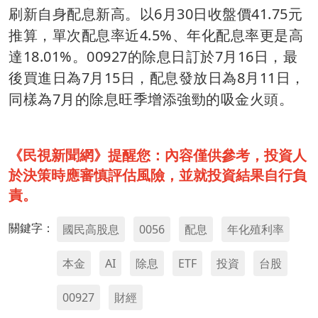
刷新自身配息新高。以6月30日收盤價41.75元
推算，單次配息率近4.5%、年化配息率更是高
達18.01%。00927的除息日訂於7月16日，最
後買進日為7月15日，配息發放日為8月11日，
同樣為7月的除息旺季增添強勁的吸金火頭。
《民視新聞網》提醒您：內容僅供參考，投資人
於決策時應審慎評估風險，並就投資結果自行負
責。
關鍵字：
國民高股息
0056
配息
年化殖利率
本金
AI
除息
ETF
投資
台股
00927
財經