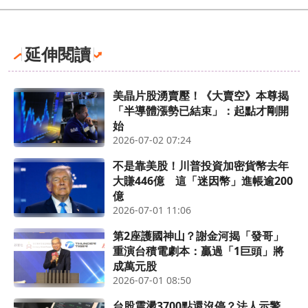
延伸閱讀
美晶片股湧賣壓！《大賣空》本尊揭
「半導體漲勢已結束」：起點才剛開
始
2026-07-02 07:24
不是靠美股！川普投資加密貨幣去年
大賺446億 這「迷因幣」進帳逾200
億
2026-07-01 11:06
第2座護國神山？謝金河揭「發哥」
重演台積電劇本：贏過「1巨頭」將
成萬元股
2026-07-01 08:50
台股震盪3700點還沒停？法人示警