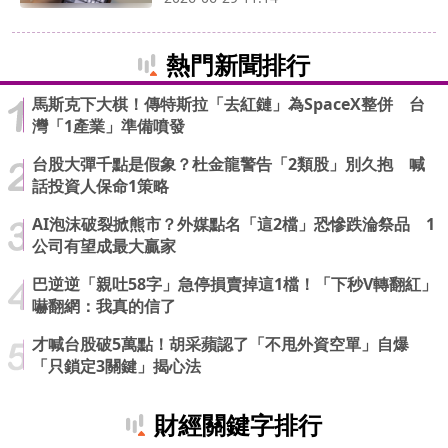
熱門新聞排行
馬斯克下大棋！傳特斯拉「去紅鏈」為SpaceX整併 台
灣「1產業」準備噴發
台股大彈千點是假象？杜金龍警告「2類股」別久抱 喊
話投資人保命1策略
AI泡沫破裂掀熊市？外媒點名「這2檔」恐慘跌淪祭品 1
公司有望成最大贏家
巴逆逆「親吐58字」急停損賣掉這1檔！「下秒V轉翻紅」
嚇翻網：我真的信了
才喊台股破5萬點！胡采蘋認了「不甩外資空單」自爆
「只鎖定3關鍵」揭心法
財經關鍵字排行