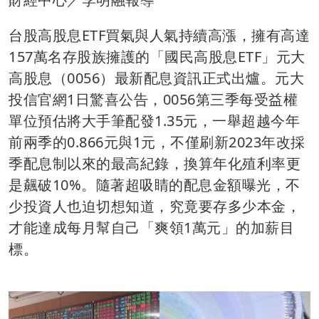
台股高股息ETF買氣與人氣持續高漲，擁有高達
157萬名存股族擁護的「國民高股息ETF」元大
高股息（0056）最新配息資訊正式出爐。元大
投信官網1日驚喜公告，0056第三季每受益權
單位預估將大手筆配發1.35元，一舉超越今年
前兩季的0.866元與1元，不僅刷新2023年改採
季配息制以來的最高紀錄，換算年化殖利率更
是飆破10%。隨著超吸睛的配息金額曝光，不
少投資人也迫切想知道，究竟要存多少本金，
才能達成每月幫自己「爽領1萬元」的加薪目
標。