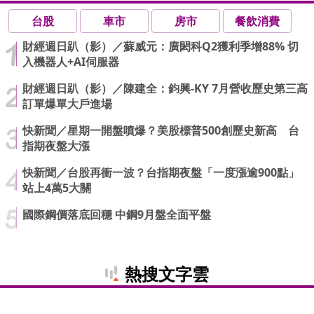
台股
車市
房市
餐飲消費
財經週日趴（影）／蘇威元：廣閎科Q2獲利季增88% 切
入機器人+AI伺服器
財經週日趴（影）／陳建全：鈞興-KY 7月營收歷史第三高
訂單爆單大戶進場
快新聞／星期一開盤噴爆？美股標普500創歷史新高 台
指期夜盤大漲
快新聞／台股再衝一波？台指期夜盤「一度漲逾900點」
站上4萬5大關
國際鋼價落底回穩 中鋼9月盤全面平盤
熱搜文字雲