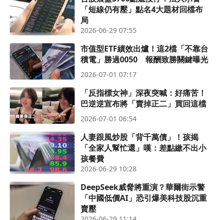
「短線仍有壓」點名4大題材回檔布
局
2026-06-29 07:55
市值型ETF績效出爐！這2檔「不靠台
積電」勝過0050 報酬致勝關鍵曝光
2026-07-01 07:17
「反指標女神」深夜突喊：好痛苦！
巴逆逆宣布將「賣掉正二」買回這檔
2026-07-01 06:54
人妻跟風炒股「背千萬債」！孩揭
「全家人幫忙還」嘆：差點繳不出小
孩餐費
2026-06-29 10:28
DeepSeek威脅將重演？華爾街示警
「中國低價AI」恐引爆美科技股沉重
賣壓
2026-06-29 11:14