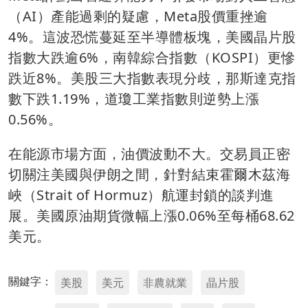
（AI）產能過剩的疑慮，Meta股價重挫逾
4%。這波恐慌蔓延至半導體板塊，美國晶片股
指數大跌逾6%，南韓綜合指數（KOSPI）更慘
跌近8%。美股三大指數表現分歧，那斯達克指
數下跌1.19%，道瓊工業指數則逆勢上漲
0.56%。
在能源市場方面，油價波動不大。交易員正密
切關注美國與伊朗之間，針對結束霍爾木茲海
峽（Strait of Hormuz）航運封鎖的談判進
展。美國原油期貨微幅上漲0.06%至每桶68.62
美元。
關鍵字：
美股
美元
非農就業
晶片股