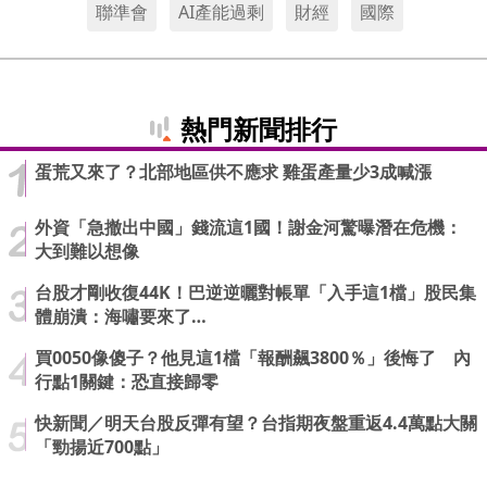
聯準會
AI產能過剩
財經
國際
熱門新聞排行
蛋荒又來了？北部地區供不應求 雞蛋產量少3成喊漲
外資「急撤出中國」錢流這1國！謝金河驚曝潛在危機：
大到難以想像
台股才剛收復44K！巴逆逆曬對帳單「入手這1檔」股民集
體崩潰：海嘯要來了…
買0050像傻子？他見這1檔「報酬飆3800％」後悔了 內
行點1關鍵：恐直接歸零
快新聞／明天台股反彈有望？台指期夜盤重返4.4萬點大關
「勁揚近700點」