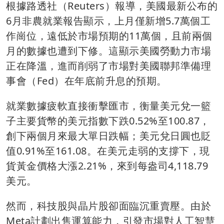
根據路透社（Reuters）報導，美國最新公布的
6月非農就業報告顯示，上月僅新增5.7萬個工
作崗位，遠低於市場預期的11萬個，且前兩個
月的數據也遭到下修。這顯示美國勞動力市場
正在降溫，進而削弱了市場對美國聯邦準備理
事會（Fed）在年底前升息的預期。
就業數據疲軟直接衝擊匯市，衡量美元兌一籃
子主要貨幣的美元指數下跌0.52%至100.87，
創下兩個月來最大單日跌幅；美元兌日圓也貶
值0.91%至161.08。在美元走弱的支撐下，現
貨黃金價格大漲2.21%，來到每盎司4,118.79
美元。
然而，科技股與晶片股卻面臨沉重賣壓。由於
Meta計劃出售運算能力，引發市場對人工智慧