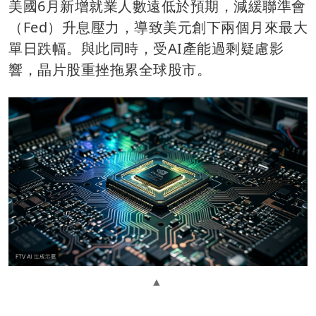
美國6月新增就業人數遠低於預期，減緩聯準會
（Fed）升息壓力，導致美元創下兩個月來最大
單日跌幅。與此同時，受AI產能過剩疑慮影
響，晶片股重挫拖累全球股市。