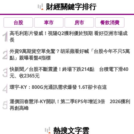
財經關鍵字排行
台股
車市
房市
餐飲消費
高毛利彩片發威！視陽Q2獲利優於預期 看好亞洲市場成
長
外資9萬期貨空單免驚？胡采蘋看好喊「台股今年不只5萬
點」親曝看盤4指標
快新聞／台股不斷震盪！終場下跌214點 台積電下滑40
元、收2365元
環宇-KY：800G光通訊需求爆發 1.6T卻卡在這
運價回春慧洋-KY開趴！第二季EPS年增近3倍 2026獲利
再創高峰
熱搜文字雲