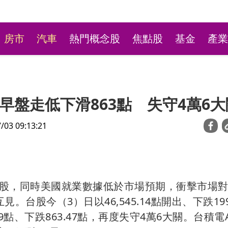
房市
汽車
熱門概念股
焦點股
基金
產業
盤走低下滑863點 失守4萬6大
3 09:13:21
台彩新刮刮樂祭高額頭獎
股，同時美國就業數據低於市場預期，衝擊市場
萬本吸經銷商搶購
台股今（3）日以46,545.14點開出、下跌199
9點、下跌863.47點，再度失守4萬6大關。台積電