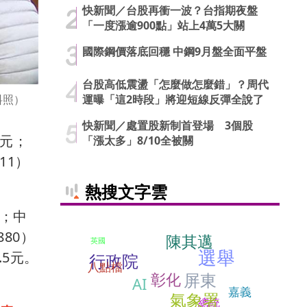
快新聞／台股再衝一波？台指期夜盤
「一度漲逾900點」站上4萬5大關
國際鋼價落底回穩 中鋼9月盤全面平盤
台股高低震盪「怎麼做怎麼錯」？周代
運曝「這2時段」將迎短線反彈全說了
料照）
快新聞／處置股新制首登場 3個股
5元；
「漲太多」8/10全被關
11）
。
熱搜文字雲
元；中
880）
陳其邁
英國
選舉
.5元。
行政院
八點檔
彰化
屏東
AI
嘉義
氣象署
總統