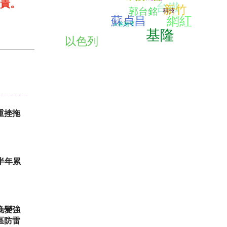
責。
台鐵
新竹
郭台銘
科技
網紅
蘇貞昌
大谷翔平
基隆
以色列
重挫拖
半年累
晚變強
區防雷