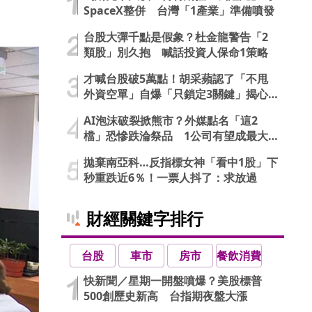
SpaceX整併 台灣「1產業」準備噴發
台股大彈千點是假象？杜金龍警告「2
類股」別久抱 喊話投資人保命1策略
才喊台股破5萬點！胡采蘋認了「不甩
外資空單」自爆「只鎖定3關鍵」揭心
法
AI泡沫破裂掀熊市？外媒點名「這2
檔」恐慘跌淪祭品 1公司有望成最大
贏家
拋棄南亞科…反指標女神「看中1股」下
秒重跌近6％！一票人抖了：求放過
財經關鍵字排行
台股
車市
房市
餐飲消費
快新聞／星期一開盤噴爆？美股標普
500創歷史新高 台指期夜盤大漲