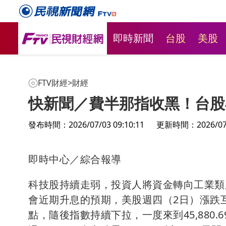
即時新聞
台股
美股
FTV財經
>
財經
快新聞／費半那指收黑！台股早
發布時間：2026/07/03 09:10:11
更新時間：2026/07/0
即時中心／綜合報導
科技股持續走弱，投資人將資金轉向工業類
會近期升息的預期，美股週四（2日）漲跌互見。
點，隨後指數持續下拉，一度來到45,880.6