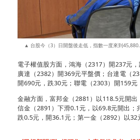
台股今（3）日開盤後走低，指數一度來到45,880
電子權值股方面，鴻海（2317）開237元，跌
廣達（2382）開369元平盤價；台達電（23
開690元，跌30元；聯電（2303）開159元
金融方面，富邦金（2881）以118.5元開出
信金（2891）下滑0.1元，以69.8元開出；
跌0.5元，開36.1元；第一金（2892）以3