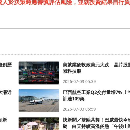
資人於決策時應審慎評估風險，並就投資結果自行負
瓊創歷
美就業疲軟致美元大跌 晶片股
累科技股
2026-07-03 05:39
大漲近
巴西航空工業Q2交付量增7% 上
計達109架
2026-07-03 05:59
創新
快新聞／雙颱共舞！巴威最快今
颱 白天持續高溫炎熱「午後山