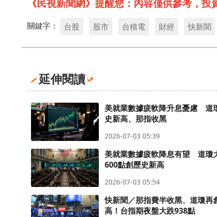
《民視新聞網》提醒您：內容僅供參考，投
關鍵字：
台股
股市
台積電
財經
快新聞
延伸閱讀
美就業數據疲軟降升息憂慮 道
史新高、那指收黑
2026-07-03 05:39
美就業數據疲軟降息有望 道瓊
600點創歷史新高
2026-07-03 05:54
快新聞／那指費半收黑、道瓊再
高！台指期夜盤大跌938點