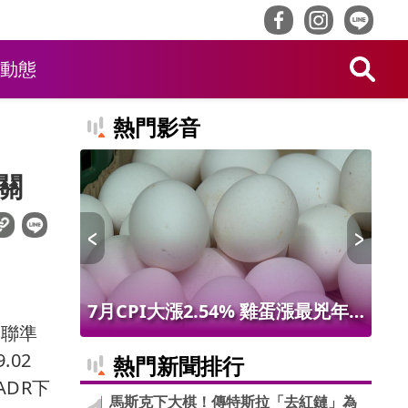
動態
熱門影音
關
 限量14
7月CPI大漲2.54% 雞蛋漲最兇年
林
對聯準
增9.56% 進出口物價創50年最大漲
最
.02
熱門新聞排行
幅
ADR下
馬斯克下大棋！傳特斯拉「去紅鏈」為