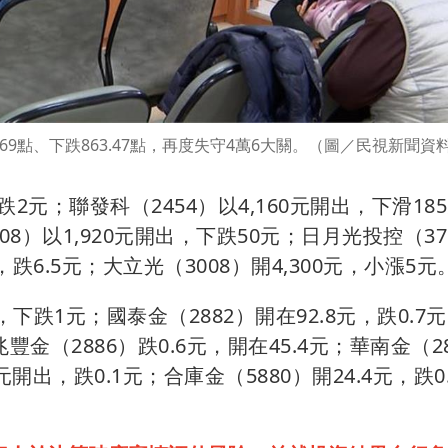
.69點、下跌863.47點，再度失守4萬6大關。（圖／民視新聞資
2元；聯發科（2454）以4,160元開出，下滑18
08）以1,920元開出，下跌50元；日月光投控（37
，跌6.5元；大立光（3008）開4,300元，小漲5元
，下跌1元；國泰金（2882）開在92.8元，跌0.7
兆豐金（2886）跌0.6元，開在45.4元；華南金（2
2元開出，跌0.1元；合庫金（5880）開24.4元，跌0