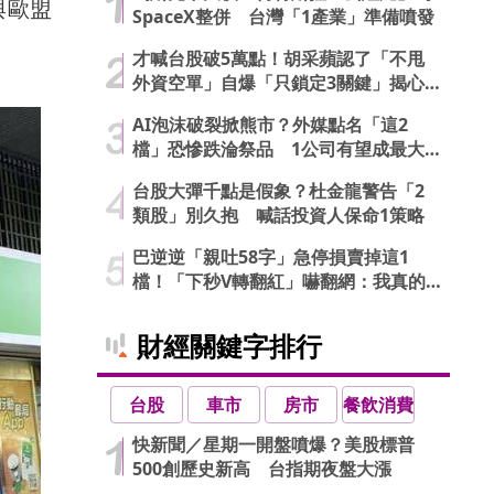
與歐盟
SpaceX整併 台灣「1產業」準備噴發
才喊台股破5萬點！胡采蘋認了「不甩
外資空單」自爆「只鎖定3關鍵」揭心
法
AI泡沫破裂掀熊市？外媒點名「這2
檔」恐慘跌淪祭品 1公司有望成最大
贏家
台股大彈千點是假象？杜金龍警告「2
類股」別久抱 喊話投資人保命1策略
巴逆逆「親吐58字」急停損賣掉這1
檔！「下秒V轉翻紅」嚇翻網：我真的
信了
財經關鍵字排行
台股
車市
房市
餐飲消費
快新聞／星期一開盤噴爆？美股標普
500創歷史新高 台指期夜盤大漲