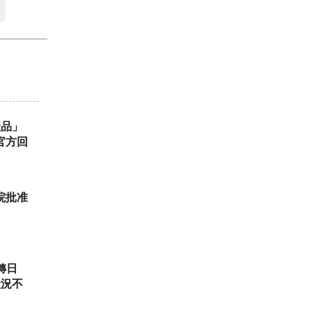
產品」
官方回
院批准
轉日
狀況不