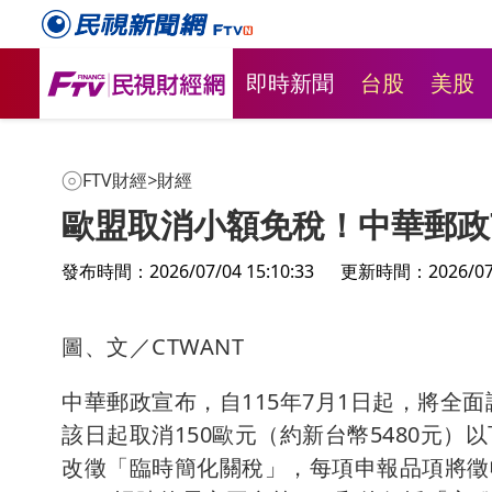
即時新聞
台股
美股
FTV財經
>
財經
歐盟取消小額免稅！中華郵政
發布時間：2026/07/04 15:10:33
更新時間：2026/07/0
圖、文／CTWANT
中華郵政宣布，自115年7月1日起，將全
該日起取消150歐元（約新台幣5480元
改徵「臨時簡化關稅」，每項申報品項將徵