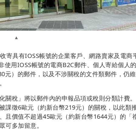
收寄具有IOSS帳號的企業客戶、網路賣家及電商
使用IOSS帳號的電商B2C郵件、個人寄給個人的
480元）的郵件，以及不涉關稅的文件類郵件，仍
。
化關稅」將以郵件內的申報品項或稅則分類計費
被課徵6歐元（約新台幣219元）的關稅，以此類
且價值不超過45歐元（約新台幣1644元）的「
眾可多加留意。