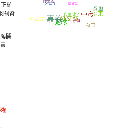
陳其邁
時正確
朱立倫
蘇貞昌
選舉
氣象署
報關資
屏東
中職
八點檔
嘉義
外交部
郭台銘
足球
伊朗
新竹
國海關
負責，
確