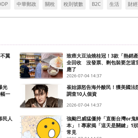
DDP
中華郵政
關稅
稅則號數
B2C
生活
財經
卡不翼
致癌大豆油燒桂冠！3款「熱銷
全回收 沒發票、剩包裝要怎退
應了
2026-07-04 14:37
曝光
崔始源怒告海外酸民！獲美國法
跌幅一
調查10人個資
2026-07-04 14:37
移民人
強颱巴威猛僵持「直衝台灣or鬼
本」！專家揭「這天是關鍵」1
常見