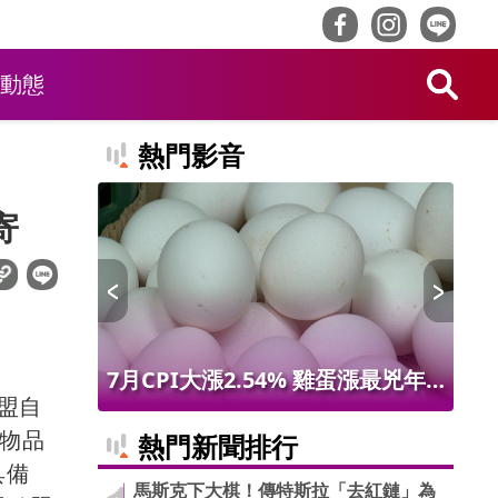
動態
熱門影音
寄
 限量14
7月CPI大漲2.54% 雞蛋漲最兇年
林
盟自
增9.56% 進出口物價創50年最大漲
最
口物品
熱門新聞排行
幅
具備
馬斯克下大棋！傳特斯拉「去紅鏈」為