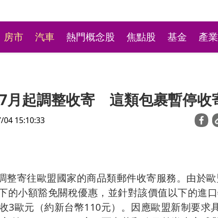
房市
汽車
熱門概念股
焦點股
基金
產業
7月起調整收寄 這類包裹暫停收
4 15:10:33
台彩新刮刮樂祭高額頭獎
面調整寄往歐盟國家的商品類郵件收寄服務。由於歐
萬本吸經銷商搶購
）以下的小額豁免關稅優惠，並針對該價值以下的進
收3歐元（約新台幣110元）。因應歐盟新制要求