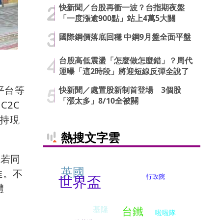
快新聞／台股再衝一波？台指期夜盤
「一度漲逾900點」站上4萬5大關
國際鋼價落底回穩 中鋼9月盤全面平盤
台股高低震盪「怎麼做怎麼錯」？周代
運曝「這2時段」將迎短線反彈全說了
平台等
快新聞／處置股新制首登場 3個股
「漲太多」8/10全被關
C2C
維持現
熱搜文字雲
。若同
英國
推。不
世界盃
行政院
禮
台鐵
基隆
啦啦隊