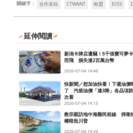
關鍵字：
合作友站
CTWANT
歐盟
IOSS
延伸閱讀
新潟卡牌店遭竊！5千張寶可夢
而飛 損失達2百萬台幣
2026-07-04 14:46
快新聞／想加油快看！下週油價
了 汽柴油價「連3降」各品項
次看
2026-07-04 14:13
教宗親訪地中海難民前線 捍衛
權暗批川普
2026-07-04 14:26