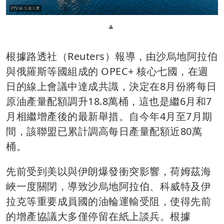
根據路透社（Reuters）報導，由沙烏地阿拉伯
與俄羅斯等國組成的 OPEC+ 核心七國，在週
日的線上會議中達成共識，決定在8月份將每日
原油產量配額調升18.8萬桶，這也是繼6月和7
月相繼增產後的最新舉措。自今年4月至7月期
間，該聯盟已累計調高每日產量配額近80萬
桶。
先前受到美以與伊朗爆發衝突影響，荷姆茲海
峽一度關閉，導致沙烏地阿拉伯、科威特及伊
拉克等重要成員國的油輪運輸受阻，使得先前
的增產協議大多僅停留在紙上談兵。根據