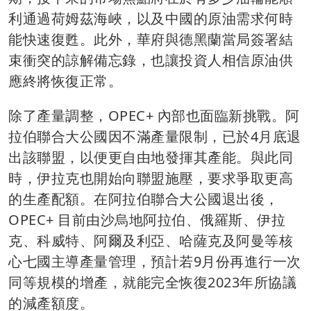
利通過荷姆茲海峽，以及中國的原油需求何時
能快速復甦。此外，華府與德黑蘭當局簽署結
束衝突的諒解備忘錄，也讓投資人相信原油供
應終將恢復正常。
除了產量調整，OPEC+ 內部也面臨新挑戰。阿
拉伯聯合大公國因不滿產量限制，已於4月底退
出該聯盟，以便更自由地發揮其產能。與此同
時，伊拉克也開始向聯盟施壓，要求爭取更高
的生產配額。在阿拉伯聯合大公國退出後，
OPEC+ 目前由沙烏地阿拉伯、俄羅斯、伊拉
克、科威特、阿爾及利亞、哈薩克及阿曼等核
心七國主導產量管理，預計若9月份再進行一次
同等規模的增產，就能完全恢復2023年所協議
的減產額度。