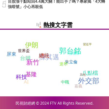
台股漲千點站回4.4萬大關！能出手了嗎？專家揭「4大轉
強暗號」小心再殺低
熱搜文字雲
伊朗
習近平
郭台銘
世界盃
啦啦隊
屏東
總統
陳其邁
台鐵
新竹
朱立倫
選舉
八點檔
基隆
其他
科技
外交部
AI
中職
嘉義
民視財經網 © 2024 FTV All Rights Reserved.