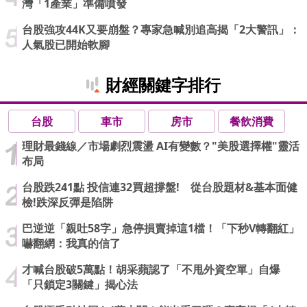
灣「1產業」準備噴發
台股強攻44K又要崩盤？專家急喊別追高揭「2大警訊」：
人氣股已開始軟腳
財經關鍵字排行
台股
車市
房市
餐飲消費
理財最錢線／市場劇烈震盪 AI有變數？"美股選擇權"靈活
布局
台股跌241點 投信連32買超撐盤! 從台股題材&基本面健
檢!跌深反彈是陷阱
巴逆逆「親吐58字」急停損賣掉這1檔！「下秒V轉翻紅」
嚇翻網：我真的信了
才喊台股破5萬點！胡采蘋認了「不甩外資空單」自爆
「只鎖定3關鍵」揭心法