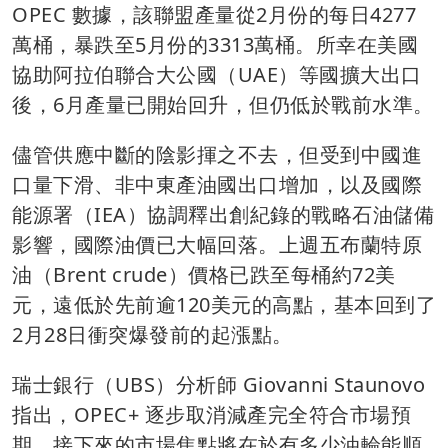
OPEC 數據，該聯盟產量從2月份的每日4277
萬桶，暴跌至5月份的3313萬桶。所幸在美國
協助阿拉伯聯合大公國（UAE）等國擴大出口
後，6月產量已開始回升，但仍低於戰前水準。
儘管供應中斷的陰影揮之不去，但受到中國進
口量下滑、非中東產油國出口增加，以及國際
能源署（IEA）協調釋出創紀錄的戰略石油儲備
影響，國際油價已大幅回落。上週五布蘭特原
油（Brent crude）價格已跌至每桶約72美
元，遠低於先前逾120美元的高點，基本回到了
2月28日衝突爆發前的起漲點。
瑞士銀行（UBS）分析師 Giovanni Staunovo
指出，OPEC+ 逐步取消減產完全符合市場預
期，接下來的市場焦點將在於有多少油輪能順