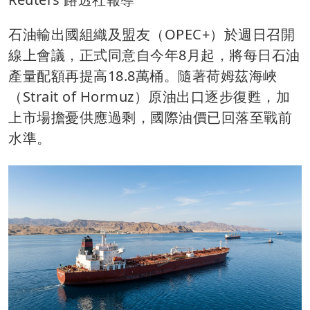
石油輸出國組織及盟友（OPEC+）於週日召開
線上會議，正式同意自今年8月起，將每日石油
產量配額再提高18.8萬桶。隨著荷姆茲海峽
（Strait of Hormuz）原油出口逐步復甦，加
上市場擔憂供應過剩，國際油價已回落至戰前
水準。