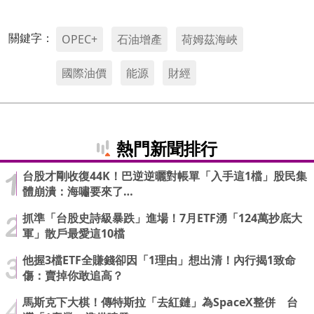
關鍵字：
OPEC+
石油增產
荷姆茲海峽
國際油價
能源
財經
熱門新聞排行
台股才剛收復44K！巴逆逆曬對帳單「入手這1檔」股民集
體崩潰：海嘯要來了…
抓準「台股史詩級暴跌」進場！7月ETF湧「124萬抄底大
軍」散戶最愛這10檔
他握3檔ETF全賺錢卻因「1理由」想出清！內行揭1致命
傷：賣掉你敢追高？
馬斯克下大棋！傳特斯拉「去紅鏈」為SpaceX整併 台