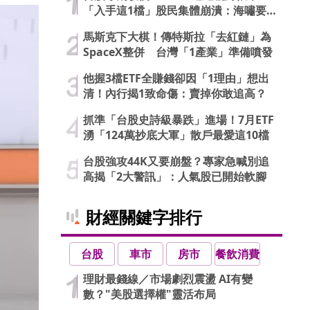
「入手這1檔」股民集體崩潰：海嘯要
來了…
馬斯克下大棋！傳特斯拉「去紅鏈」為
SpaceX整併 台灣「1產業」準備噴發
他握3檔ETF全賺錢卻因「1理由」想出
清！內行揭1致命傷：賣掉你敢追高？
抓準「台股史詩級暴跌」進場！7月ETF
湧「124萬抄底大軍」散戶最愛這10檔
台股強攻44K又要崩盤？專家急喊別追
高揭「2大警訊」：人氣股已開始軟腳
財經關鍵字排行
台股
車市
房市
餐飲消費
理財最錢線／市場劇烈震盪 AI有變
數？"美股選擇權"靈活布局