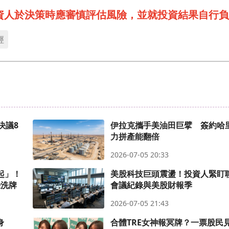
資人於決策時應審慎評估風險，並就投資結果自行負
經
決議8
伊拉克攜手美油田巨擘 簽約哈
力拼產能翻倍
2026-07-05 20:33
起」！
美股科技巨頭震盪！投資人緊盯
恐洗牌
會議紀錄與美股財報季
2026-07-05 21:43
身
合體TRE女神報冥牌？一票股民