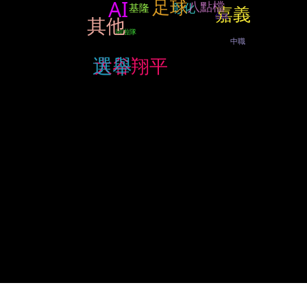
足球
AI
八點檔
彰化
基隆
嘉義
台鐵
其他
啦啦隊
中職
選舉
大谷翔平