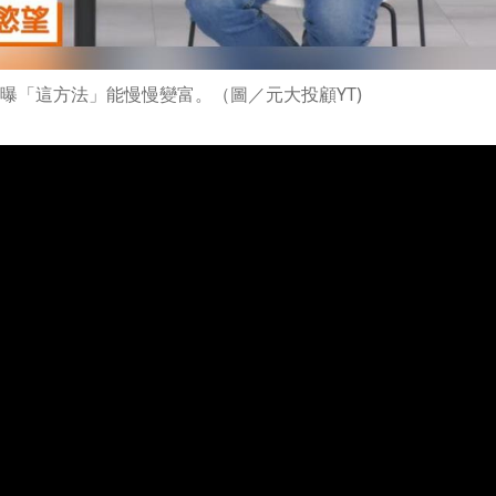
曝「這方法」能慢慢變富。（圖／元大投顧YT)