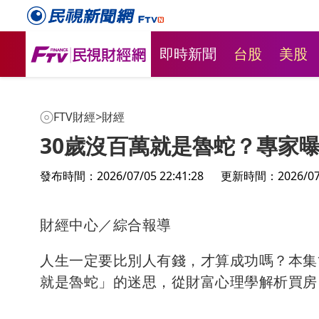
即時新聞
台股
美股
FTV財經
>
財經
30歲沒百萬就是魯蛇？專家
發布時間：2026/07/05 22:41:28
更新時間：2026/07/0
財經中心／綜合報導
新莊粉條
人生一定要比別人有錢，才算成功嗎？本集
不捨盼「
就是魯蛇」的迷思，從財富心理學解析買房