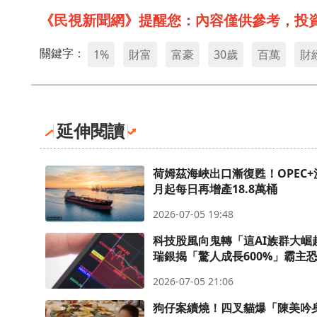
《民視新聞網》提醒您：內容僅供參考，投
關鍵字：
1%
財富
富豪
30歲
百萬
財
延伸閱讀
荷姆茲海峽出口漸復甦！OPEC+
月起每日再增產18.8萬桶
2026-07-05 19:48
科技股風向鬼轉「這AI族群大崛
瑞銀揭「驚人成長600%」霸主
2026-07-05 21:06
狗仔案續燒！四叉貓爆「陳美吟