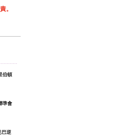
責。
里伯頓
聯準會
見巴逆