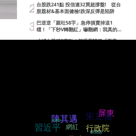
台股跌241點 投信連32買超撐盤! 從台
股題材&基本面健檢!跌深反彈是陷阱
巴逆逆「親吐58字」急停損賣掉這1
檔！「下秒V轉翻紅」嚇翻網：我真的
信了
才喊台股破5萬點！胡采蘋認了「不甩
外資空單」自爆「只鎖定3關鍵」揭心
法
台股漲千點站回4.4萬大關！能出手了
嗎？專家揭「4大轉強暗號」小心再殺
低
熱搜文字雲
屏東
朱立倫
陳其邁
外交部
習近平
網紅
行政院
蘇貞昌