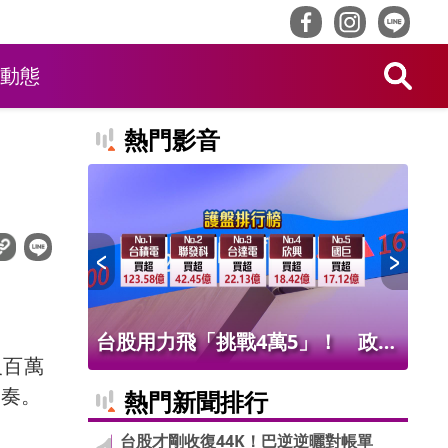
動態
熱門影音
」！ 政府
北車商場熱到爆！店家客人抱怨冷
台
沒百萬
件狂歡
氣不涼 新光三越：調整中
股
節奏。
熱門新聞排行
台股才剛收復44K！巴逆逆曬對帳單