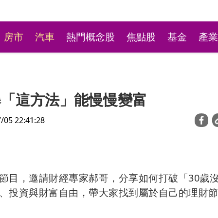
房市
汽車
熱門概念股
焦點股
基金
產業
曝「這方法」能慢慢變富
5 22:41:28
冰店9月將歇業！ 老饕
台股用力飛「挑戰4萬5
節目，邀請財經專家郝哥，分享如何打破「30歲
新莊陳意涵」接班
基金226億進場 被動元
、投資與財富自由，帶大家找到屬於自己的理財