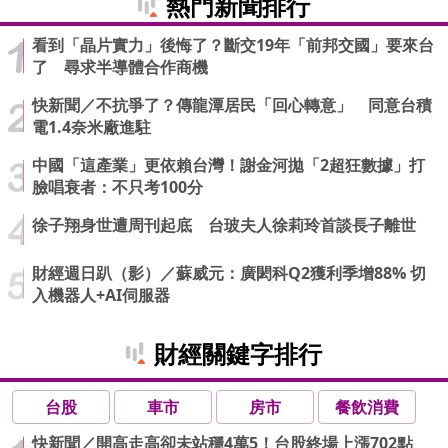
熱門新聞排行
看到「晶片實力」後悔了？斷交19年「前邦交國」要來台
了 尋求半導體合作商機
快新聞／不抗爭了？傳龍潭居民「回心轉意」 同意台積
電1.4奈米廠進駐
中國「這產業」更依賴台灣！謝金河拋「2超狂數據」打
臉唱衰者：不只考100分
徐子翔身世遭周刊起底 台玻夫人徐莉玲首談長子離世
財經週日趴（影）／蘇威元：廣閎科Q2獲利季增88% 切
入機器人+AI伺服器
財經關鍵字排行
台股
車市
房市
餐飲消費
快新聞／開高走高卻未站穩4萬5！台股終場上漲702點