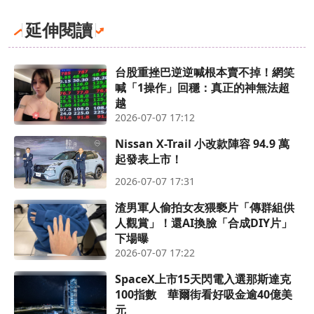
延伸閱讀
台股重挫巴逆逆喊根本賣不掉！網笑
喊「1操作」回穩：真正的神無法超
越
2026-07-07 17:12
Nissan X-Trail 小改款陣容 94.9 萬
起發表上市！
2026-07-07 17:31
渣男軍人偷拍女友猥褻片「傳群組供
人觀賞」！還AI換臉「合成DIY片」
下場曝
2026-07-07 17:22
SpaceX上市15天閃電入選那斯達克
100指數 華爾街看好吸金逾40億美
元