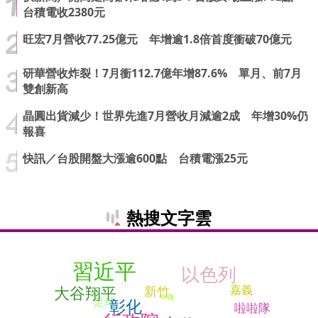
台積電收2380元
旺宏7月營收77.25億元 年增逾1.8倍首度衝破70億元
研華營收炸裂！7月衝112.7億年增87.6% 單月、前7月
雙創新高
晶圓出貨減少！世界先進7月營收月減逾2成 年增30%仍
報喜
快訊／台股開盤大漲逾600點 台積電漲25元
熱搜文字雲
習近平
以色列
大谷翔平
嘉義
新竹
中職
足球
彰化
啦啦隊