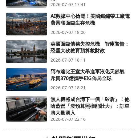
2026-07-07 17:41
AI數據中心搶電！美國鐵鏽帶工廠電
費暴漲面臨生存危機
2026-07-07 18:06
英國面臨債務失控危機 智庫警告：
恐需大砍教育預算救財政
2026-07-07 18:11
阿布達比王室大舉進軍液化天然氣
斥資370億攜手EIG佈局全球
2026-07-07 18:21
無人機將成台灣下一個「矽盾」！他
嗆藍營「沒預算照樣能壯大」：訂單
將大量湧入
2026-07-07 22:16