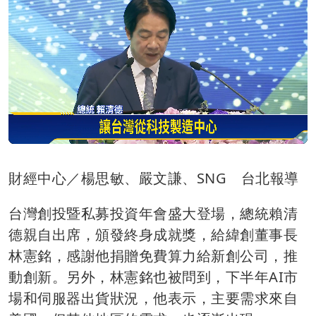
財經中心／楊思敏、嚴文謙、SNG 台北報導
台灣創投暨私募投資年會盛大登場，總統賴清
德親自出席，頒發終身成就獎，給緯創董事長
林憲銘，感謝他捐贈免費算力給新創公司，推
動創新。另外，林憲銘也被問到，下半年AI市
場和伺服器出貨狀況，他表示，主要需求來自