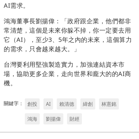
AI需求。
鴻海董事長劉揚偉：「政府跟企業，他們都非
常清楚，這個是未來你躲不掉，你一定要去用
它（AI），至少3、5年之內的未來，這個算力
的需求，只會越來越大。」
台灣要利用堅強製造實力，加強連結資本市
場，協助更多企業，走向世界和龐大的的AI商
機。
關鍵字：
創投
AI
賴清德
緯創
林憲銘
鴻海
劉揚偉
財經