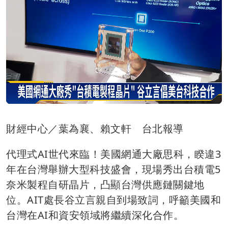
財經中心／葉為襄、賴文軒 台北報導
代理式AI世代來臨！美國網通大廠思科，睽違3
年在台灣舉辦大型科技盛會，現場秀出台積電5
奈米製程自研晶片，凸顯台灣供應鏈關鍵地
位。AIT處長谷立言親自到場致詞，呼籲美國和
台灣在AI和資安領域將繼續深化合作。