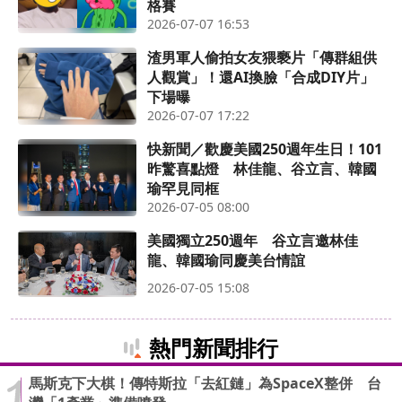
格賽
2026-07-07 16:53
渣男軍人偷拍女友猥褻片「傳群組供
人觀賞」！還AI換臉「合成DIY片」
下場曝
2026-07-07 17:22
快新聞／歡慶美國250週年生日！101
昨驚喜點燈 林佳龍、谷立言、韓國
瑜罕見同框
2026-07-05 08:00
美國獨立250週年 谷立言邀林佳
龍、韓國瑜同慶美台情誼
2026-07-05 15:08
熱門新聞排行
馬斯克下大棋！傳特斯拉「去紅鏈」為SpaceX整併 台