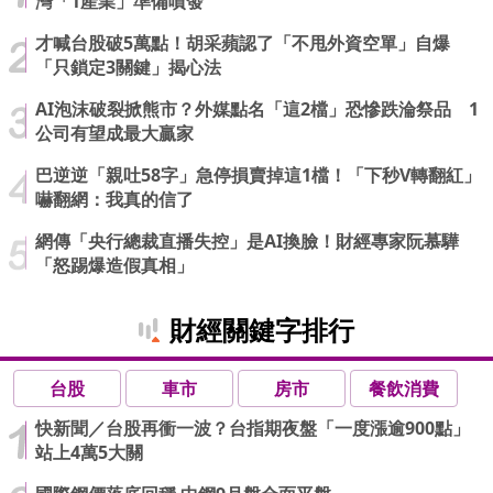
灣「1產業」準備噴發
才喊台股破5萬點！胡采蘋認了「不甩外資空單」自爆
「只鎖定3關鍵」揭心法
AI泡沫破裂掀熊市？外媒點名「這2檔」恐慘跌淪祭品 1
公司有望成最大贏家
巴逆逆「親吐58字」急停損賣掉這1檔！「下秒V轉翻紅」
嚇翻網：我真的信了
網傳「央行總裁直播失控」是AI換臉！財經專家阮慕驊
「怒踢爆造假真相」
財經關鍵字排行
台股
車市
房市
餐飲消費
快新聞／台股再衝一波？台指期夜盤「一度漲逾900點」
站上4萬5大關