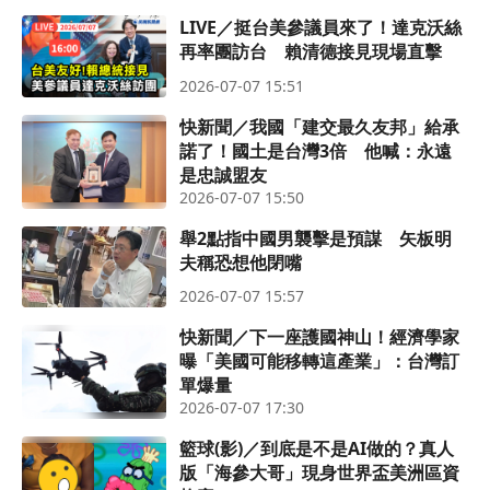
LIVE／挺台美參議員來了！達克沃絲
再率團訪台 賴清德接見現場直擊
2026-07-07 15:51
快新聞／我國「建交最久友邦」給承
諾了！國土是台灣3倍 他喊：永遠
是忠誠盟友
2026-07-07 15:50
舉2點指中國男襲擊是預謀 矢板明
夫稱恐想他閉嘴
2026-07-07 15:57
快新聞／下一座護國神山！經濟學家
曝「美國可能移轉這產業」：台灣訂
單爆量
2026-07-07 17:30
籃球(影)／到底是不是AI做的？真人
版「海參大哥」現身世界盃美洲區資