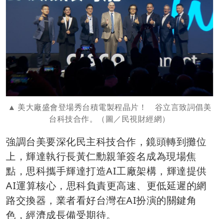
美大廠盛會登場秀台積電製程晶片！ 谷立言致詞倡美
台科技合作。（圖／民視財經網）
強調台美要深化民主科技合作，鏡頭轉到攤位
上，輝達執行長黃仁勳親筆簽名成為現場焦
點，思科攜手輝達打造AI工廠架構，輝達提供
AI運算核心，思科負責更高速、更低延遲的網
路交換器，業者看好台灣在AI扮演的關鍵角
色，經濟成長備受期待。