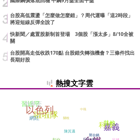
國際鋼價落底回穩 中鋼9月盤全面平盤
台股高低震盪「怎麼做怎麼錯」？周代運曝「這2時段」
將迎短線反彈全說了
快新聞／處置股新制首登場 3個股「漲太多」8/10全被
關
台股開高走低收跌170點 台股錯失轉強機會？三條件找出
長期好股
熱搜文字雲
習近平
世界盃
以色列
中職
啦啦隊
網紅
關稅
其他
科技
嘉義
陳其邁
郭台銘
彰化
足球