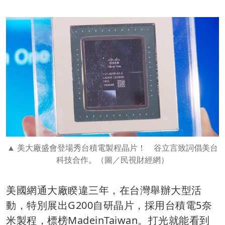
美大廠盛會登場秀台積電製程晶片！ 谷立言致詞倡美台
科技合作。（圖／民視財經網）
美國網通大廠睽違三年，在台灣舉辦大型活
動，特別展出G200自研晶片，採用台積電5奈
米製程，標榜MadeinTaiwan。打光就能看到