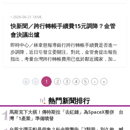
kfield」猛烈攻擊。該駭客組織聲稱已竊取高達2TB的
企業內部機密資料，昨天公開勒索200萬美元贖金，
作為刪除資料的交換條件。此事件不僅導致尼得科超
2026-06-21 18:08
眾包含ERP（企業資源規劃）在內的核心資訊系統一
快新聞／跨行轉帳手續費15元調降？金管
度停擺，也引發相關供應鏈高度關注。
會決議出爐
即時中心／林韋慈報導銀行跨行轉帳手續費是否進一
步調降，近日引發立委關注。對此，金管會提出報告
指出，考量台灣跨行轉帳費用已低於鄰近國家，加上
金融機構近年面臨人力、資安與防詐成本增加，且已
有多項減免優惠措施，因此決議維持現行每筆15元收
費標準。
«
‹
1
2
3
4
5
›
»
熱門新聞排行
馬斯克下大棋！傳特斯拉「去紅鏈」為SpaceX整併 台
灣「1產業」準備噴發
台股大彈千點是假象？杜金龍警告「2類股」別久抱 喊