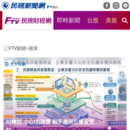
即時新聞
台股
美股
房
FTV財經
>
資安
AI轉型 小心!別踩雷 殺手應用引爆資安