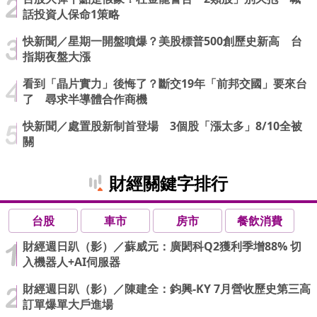
話投資人保命1策略
快新聞／星期一開盤噴爆？美股標普500創歷史新高 台
指期夜盤大漲
看到「晶片實力」後悔了？斷交19年「前邦交國」要來台
了 尋求半導體合作商機
快新聞／處置股新制首登場 3個股「漲太多」8/10全被
關
財經關鍵字排行
台股
車市
房市
餐飲消費
財經週日趴（影）／蘇威元：廣閎科Q2獲利季增88% 切
入機器人+AI伺服器
財經週日趴（影）／陳建全：鈞興-KY 7月營收歷史第三高
訂單爆單大戶進場