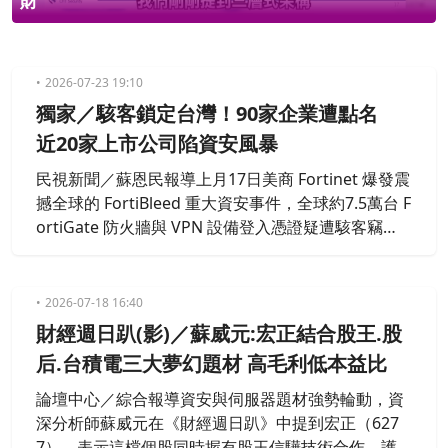
財
2026-07-23 19:10
獨家／駭客鎖定台灣！90家企業遭點名
近20家上市公司陷資安風暴
民視新聞／蘇恩民報導上月17日美商 Fortinet 爆發震
撼全球的 FortiBleed 重大資安事件，全球約7.5萬台 F
ortiGate 防火牆與 VPN 設備登入憑證疑遭駭客竊
取，引發國際高度關注。資安署第一時間發布警訊，
呼籲使用相關產品的政府機關、關鍵基礎設施及企業
立即採取密碼重設、限制管理介面對外存取及升級軟
2026-07-18 16:40
體等防護措施。然而，這場跨國資安風暴仍持續延
財經週日趴(影)／蘇威元:宏正結合股王.股
燒，恐已席捲台灣。最新情資顯示，包
后.台積電三大夢幻題材 高毛利低本益比
論壇中心／綜合報導資安與伺服器題材強勢輪動，資
深分析師蘇威元在《財經週日趴》中提到宏正（627
7），表示這檔個股同時握有股王信驊技術合作、護