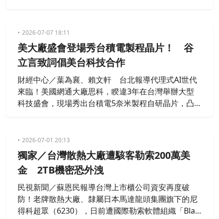
織大會」今以「The New Trust Boundary（信任邊
界，正在被重新定義）」為核心主題，匯聚國內外產
官學研專家，共同探討AI時代下如何重建可信賴的資
2026-07-07 18:11
安防護體系。行政院長卓榮泰也親臨致詞，他強調資
美大廠盛會登場秀台積電製程晶片！ 谷
安已不只是技術議題，更是維護國家安
立言致詞倡美台科技合作
財經中心／葉為襄、賴文軒 台北報導代理式AI世代
來臨！美國網通大廠思科，睽違3年在台灣舉辦大型
科技盛會，現場秀出台積電5奈米製程自研晶片，凸
顯台灣供應鏈關鍵地位。AIT處長谷立言親自到場致
詞，呼籲美國和台灣在AI和資安領域將繼續深化合
作。
2026-07-01 20:13
獨家／台灣散熱大廠遭駭客勒索200萬美
金 2TB機密恐外洩
民視新聞／蘇恩民報導台灣上市櫃公司資安再度破
防！老牌散熱大廠、隸屬日本馬達龍頭集團旗下的尼
得科超眾（6230），日前遭國際勒索軟體組織「Blac