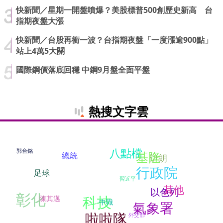
快新聞／星期一開盤噴爆？美股標普500創歷史新高 台
指期夜盤大漲
快新聞／台股再衝一波？台指期夜盤「一度漲逾900點」
站上4萬5大關
國際鋼價落底回穩 中鋼9月盤全面平盤
熱搜文字雲
八點檔
郭台銘
基隆
總統
伊朗
行政院
足球
習近平
其他
以色列
彰化
科技
陳其邁
中職
氣象署
啦啦隊
外交部