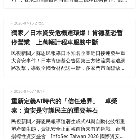
國神山台積電無塵室獨家切入、輝達MGX平台認證三
大夢幻題材，基本面三率三升，股價卻仍在低基期蓄
勢，補漲空間極為可觀。蘇威元指出，宏正核心產品
2026-07-15 21:55
KVM多電腦切換器為全球龍頭，可同步監控逾180個
獨家／日本資安危機連環爆！肯德基恐暫
螢幕畫面，並已切入美國政府與國防相關資安專案。
停營業 上萬輛計程車服務中斷
最關鍵的利基在於，台積電
民視新聞／蘇恩民報導日本知名企業近日接連發生重
大資安事件！日本肯德基公告因第三方物流業者遭網
路攻擊，導致全國食材配送中斷，多家門市面臨缺
貨、縮減菜單、縮短營業時間，甚至暫停營業；另一
方面，日本最大計程車集團日本交通（Nihon Kots
u）也證實內部系統遭惡意程式入侵，電話派車、網
2026-07-07 19:17
路預約及多項核心業務全面停擺，孕婦接送等特殊服
重新定義AI時代的「信任邊界」 卓榮
務亦受到波及。
泰：資安是守護民主的重要基石
民視新聞／蘇恩民報導隨著生成式AI與自動化技術重
塑產業生態，資訊安全正面臨前所未有的挑戰。台灣
指標性資安盛會「InfoSec Taiwan 2026 國際資安組