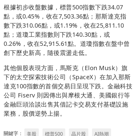
根據初步收盤數據，標普500指數下跌34.07
點，或0.45%，收在7,503.36點；那斯達克指
數下跌310.06點，或1.19%，收在25,811.10
點；道瓊工業指數則下跌140.30點，或
0.26%，收在52,915.61點。道瓊指數在盤中曾
創下歷史新高，隨後震盪走低。
其他個股表現方面，馬斯克（Elon Musk）旗
下的太空探索技術公司（SpaceX）在加入那斯
達克100指數的首個交易日呈現下跌。金融科技
公司 Fiserv 則因傳出與摩根大通、美國銀行等
金融巨頭洽談出售其借記卡交易支付基礎設施
業務，股價逆勢上揚。
關鍵字：
美股
標普500
晶片股
AI熱潮