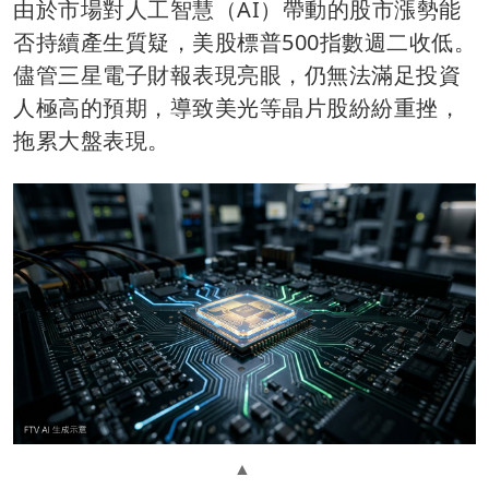
由於市場對人工智慧（AI）帶動的股市漲勢能
否持續產生質疑，美股標普500指數週二收低。
儘管三星電子財報表現亮眼，仍無法滿足投資
人極高的預期，導致美光等晶片股紛紛重挫，
拖累大盤表現。