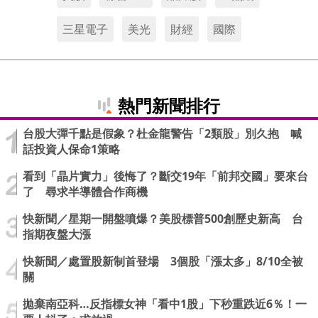
三星電子
美光
財經
國際
熱門新聞排行
台股大彈千點是假象？杜金龍警告「2類股」別久抱 喊
話投資人保命1策略
看到「晶片實力」後悔了？斷交19年「前邦交國」要來台
了 尋求半導體合作商機
快新聞／星期一開盤噴爆？美股標普500創歷史新高 台
指期夜盤大漲
快新聞／處置股新制首登場 3個股「漲太多」8/10全被
關
拋棄南亞科…反指標女神「看中1股」下秒重跌近6％！一