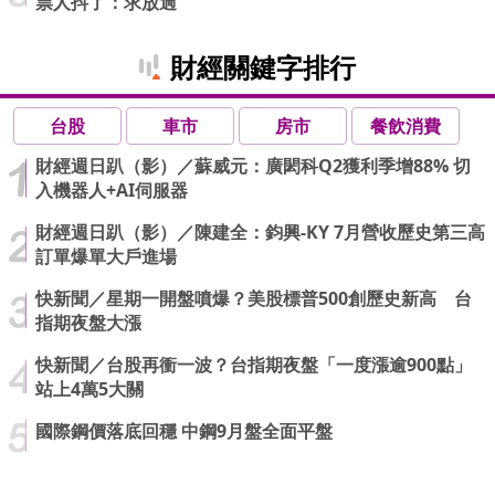
票人抖了：求放過
財經關鍵字排行
台股
車市
房市
餐飲消費
財經週日趴（影）／蘇威元：廣閎科Q2獲利季增88% 切
入機器人+AI伺服器
財經週日趴（影）／陳建全：鈞興-KY 7月營收歷史第三高
訂單爆單大戶進場
快新聞／星期一開盤噴爆？美股標普500創歷史新高 台
指期夜盤大漲
快新聞／台股再衝一波？台指期夜盤「一度漲逾900點」
站上4萬5大關
國際鋼價落底回穩 中鋼9月盤全面平盤