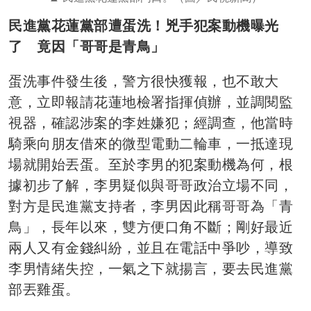
民進黨花蓮黨部遭蛋洗！兇手犯案動機曝光
了 竟因「哥哥是青鳥」
蛋洗事件發生後，警方很快獲報，也不敢大
意，立即報請花蓮地檢署指揮偵辦，並調閱監
視器，確認涉案的李姓嫌犯；經調查，他當時
騎乘向朋友借來的微型電動二輪車，一抵達現
場就開始丟蛋。至於李男的犯案動機為何，根
據初步了解，李男疑似與哥哥政治立場不同，
對方是民進黨支持者，李男因此稱哥哥為「青
鳥」，長年以來，雙方便口角不斷；剛好最近
兩人又有金錢糾紛，並且在電話中爭吵，導致
李男情緒失控，一氣之下就揚言，要去民進黨
部丟雞蛋。