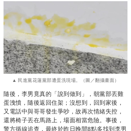
民進黨花蓮黨部遭蛋洗現場。（圖／翻攝畫面）
隨後，李男竟真的「說到做到」，朝黨部丟雞
蛋洩憤，隨後返回住架；沒想到，回到家後，
又電話中與哥哥發生爭吵，故再次情緒失控，
還將椅子丟在馬路上，場面相當危險。事後，
警方循線追查，最終於昨日晚間8點多找到李男