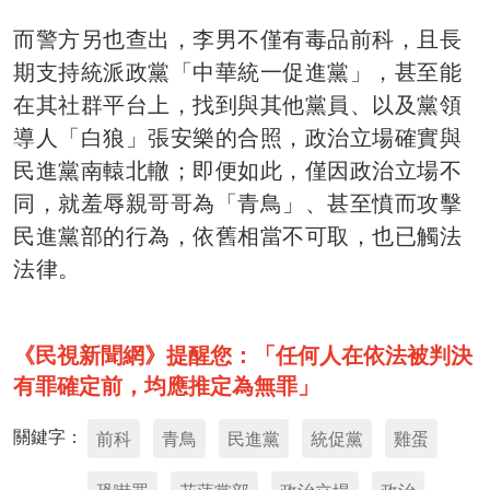
而警方另也查出，李男不僅有毒品前科，且長
期支持統派政黨「中華統一促進黨」，甚至能
在其社群平台上，找到與其他黨員、以及黨領
導人「白狼」張安樂的合照，政治立場確實與
民進黨南轅北轍；即便如此，僅因政治立場不
同，就羞辱親哥哥為「青鳥」、甚至憤而攻擊
民進黨部的行為，依舊相當不可取，也已觸法
法律。
《民視新聞網》提醒您：「任何人在依法被判決
有罪確定前，均應推定為無罪」
關鍵字：
前科
青鳥
民進黨
統促黨
雞蛋