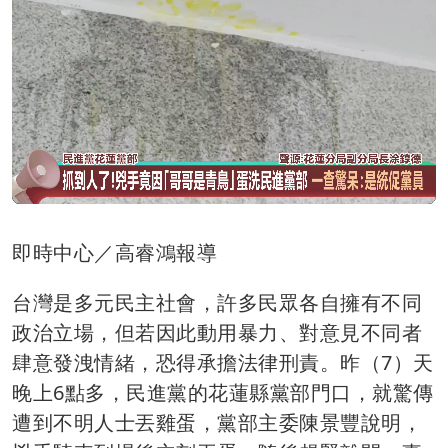
即時中心／高睿鴻報導
台灣是多元民主社會，許多民眾各自擁有不同
政治立場，但若因此動用暴力、對意見不同者
肆意發洩情緒，恐得承擔法律刑責。昨（7）天
晚上6點多，民進黨的花蓮縣黨部門口，就驚傳
遭到不明人士丟雞蛋，黨部主委陳景豐說明，