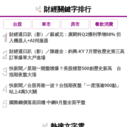
財經關鍵字排行
台股
車市
房市
餐飲消費
財經週日趴（影）／蘇威元：廣閎科Q2獲利季增88% 切
入機器人+AI伺服器
財經週日趴（影）／陳建全：鈞興-KY 7月營收歷史第三高
訂單爆單大戶進場
快新聞／星期一開盤噴爆？美股標普500創歷史新高 台
指期夜盤大漲
快新聞／台股再衝一波？台指期夜盤「一度漲逾900點」
站上4萬5大關
國際鋼價落底回穩 中鋼9月盤全面平盤
熱搜文字雲