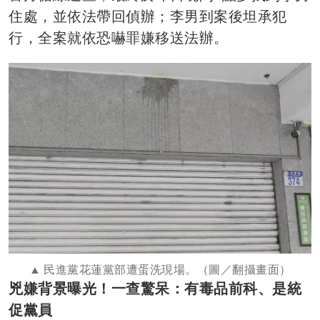
住處，並依法帶回偵辦；李男到案後坦承犯
行，全案就依恐嚇罪嫌移送法辦。
民進黨花蓮黨部遭蛋洗現場。（圖／翻攝畫面）
兇嫌背景曝光！一查驚呆：有毒品前科、是統
促黨員