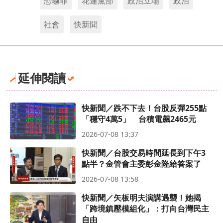
恐嚇罪
花蓮黨部
政治立場
政治
社會
快新聞
延伸閱讀
快新聞／跌不下去！台股反彈255點
「穩守4萬5」 台積電飆2465元
2026-07-08 13:37
快新聞／台股交易時間延長到下午3
點半？金管會主委彭金隆給答案了
2026-07-08 13:58
快新聞／矢板明夫演講遇襲！她揭
「跨境鎮壓模組化」：打向台灣民主
自由