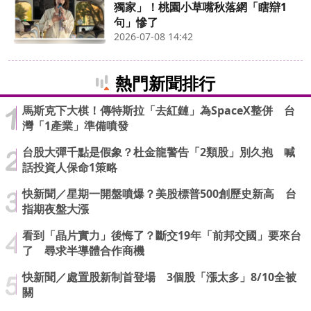
獨家」！桃園小草嘴秋落網「瞎辯1
句」慘了
2026-07-08 14:42
熱門新聞排行
馬斯克下大棋！傳特斯拉「去紅鏈」為SpaceX整併 台
灣「1產業」準備噴發
台股大彈千點是假象？杜金龍警告「2類股」別久抱 喊
話投資人保命1策略
快新聞／星期一開盤噴爆？美股標普500創歷史新高 台
指期夜盤大漲
看到「晶片實力」後悔了？斷交19年「前邦交國」要來台
了 尋求半導體合作商機
快新聞／處置股新制首登場 3個股「漲太多」8/10全被
關