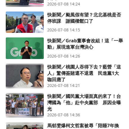
2026-07-08 14:24
快新聞／颱風假有望？北北基桃是否
停班課 謝國樑鬆口了
2026-07-08 14:15
快新聞／Grab董事會改組！這「一舉
動」展現進軍台灣決心
2026-07-08 14:26
快新聞／桃園人吞得下去？藍營「這
人」驚傳簽賭還不退選 民進黨1大
咖回應了
2026-07-08 14:21
快新聞／國民黨大場面真的來了！台
灣國為「他」赴中央黨部 原因全曝
光
2026-07-08 14:36
馬郁雯爆柯文哲案被辱「陪睡7年換