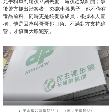
兇手騎車到場後立刻丟蛋，隨後趕緊離開；事
後警方抓出涉案者、33歲李姓男子，他不僅有
毒品前科、同時更是統促黨成員，根據本人宣
稱，他是因為與哥哥起口角、不滿對方支持綠
營，才憤而大膽犯案。
民進黨花蓮黨部門口。（圖／民視新聞）