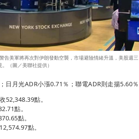
警告美軍將再次對伊朗發動空襲，市場避險情緒升溫，美股週三
見。（圖／美聯社提供）
；日月光ADR小漲0.71％；聯電ADR則走揚5.60
52,348.39點。
2.71點。
70.65點。
,574.97點。