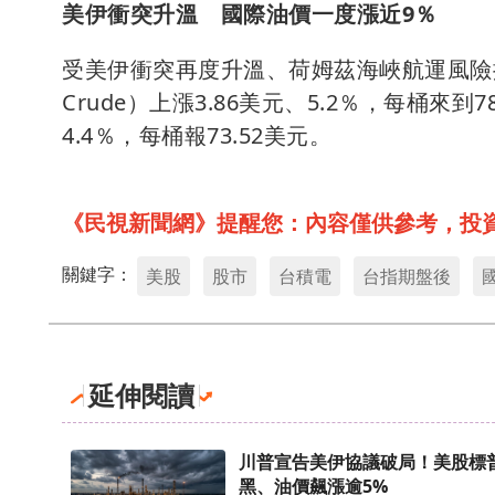
美伊衝突升溫 國際油價一度漲近9％
受美伊衝突再度升溫、荷姆茲海峽航運風險擴
Crude）上漲3.86美元、5.2％，每桶來到
4.4％，每桶報73.52美元。
《民視新聞網》提醒您：內容僅供參考，投
關鍵字：
美股
股市
台積電
台指期盤後
延伸閱讀
川普宣告美伊協議破局！美股標
黑、油價飆漲逾5%