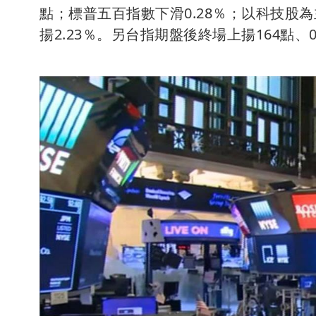
點；標普五百指數下滑0.28％；以科技股
揚2.23％。另台指期盤後終場上揚164點、0.