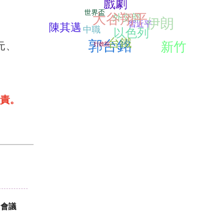
戲劇
世界盃
大谷翔平
外交部
伊朗
習近平
陳其邁
中職
以色列
台鐵
郭台銘
新竹
元、
行政院
責。
月會議