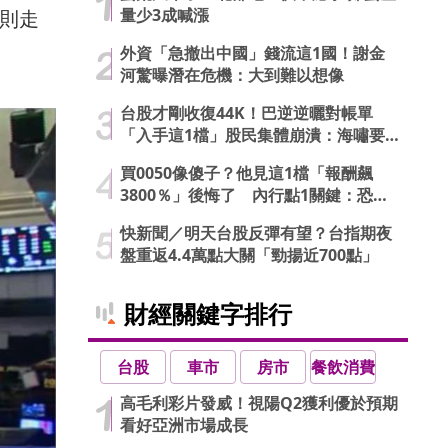
量少3成喊漲
數則走
外資「急撤出中國」錢流這1國！謝金
河驚曝潛在危機：大到難以想像
台股才剛收復44K！巴逆逆曬對帳單
「入手這1檔」股民集體崩潰：海嘯要
來了…
買0050像傻子？他見這1檔「報酬飆
3800％」後悔了 內行點1關鍵：恐直
接歸零
快新聞／明天台股反彈有望？台指期夜
盤重返4.4萬點大關「勁揚近700點」
財經關鍵字排行
台股
車市
房市
餐飲消費
高毛利彩片發威！視陽Q2獲利優於預期
看好亞洲市場成長