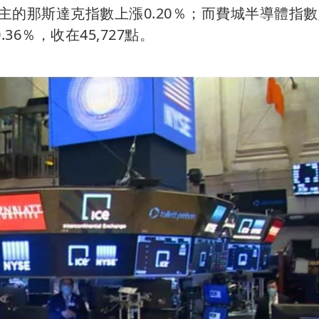
為主的那斯達克指數上漲0.20％；而費城半導體指
36％，收在45,727點。