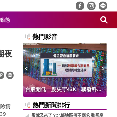
動態
熱門影音
期夜
不應求
台股開低一度失守43K 聯發科撐
水
盤、華邦電噴第3根漲停
工
熱門新聞排行
避險情
39
蛋荒又來了？北部地區供不應求 雞蛋產