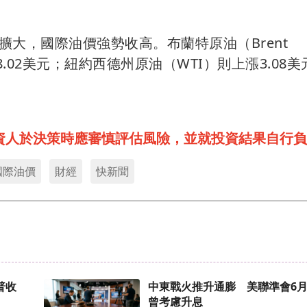
大，國際油價強勢收高。布蘭特原油（Brent
78.02美元；紐約西德州原油（WTI）則上漲3.08美
資人於決策時應審慎評估風險，並就投資結果自行負
國際油價
財經
快新聞
普收
中東戰火推升通膨 美聯準會6
曾考慮升息