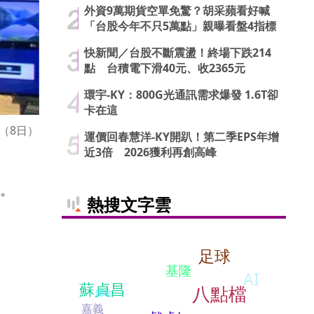
外資9萬期貨空單免驚？胡采蘋看好喊
「台股今年不只5萬點」親曝看盤4指標
快新聞／台股不斷震盪！終場下跌214
點 台積電下滑40元、收2365元
環宇-KY：800G光通訊需求爆發 1.6T卻
卡在這
（8日）
運價回春慧洋-KY開趴！第二季EPS年增
近3倍 2026獲利再創高峰
％。
熱搜文字雲
足球
基隆
AI
蘇貞昌
八點檔
關稅
嘉義