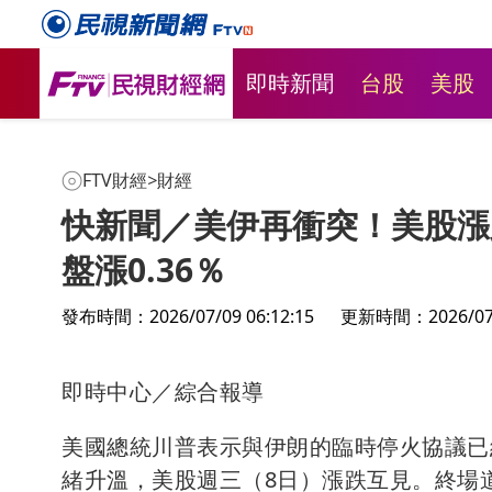
即時新聞
台股
美股
FTV財經
>
財經
快新聞／美伊再衝突！美股漲
盤漲0.36％
發布時間：2026/07/09 06:12:15
更新時間：2026/07/0
即時中心／綜合報導
美國總統川普表示與伊朗的臨時停火協議已
緒升溫，美股週三（8日）漲跌互見。終場道瓊工業