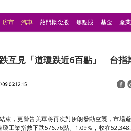
房市
汽車
熱門概念股
焦點股
基金
產業
跌互見「道瓊跌近6百點」 台指
9 06:12:15
蛋荒又來了？北部地區供
雞蛋產量少3成喊漲
結束，更警告美軍將再次對伊朗發動空襲，市場
指數下跌576.76點、1.09％，收在52,348.