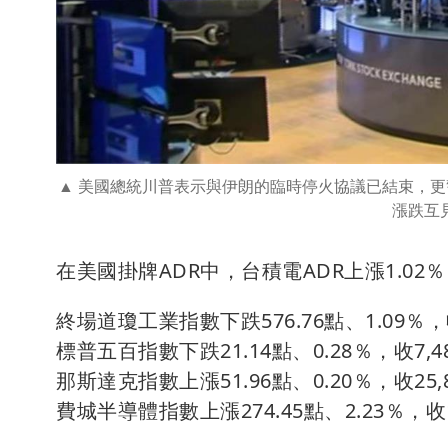
美國總統川普表示與伊朗的臨時停火協議已結束，更
漲跌互
在美國掛牌ADR中，台積電ADR上漲1.02％
終場道瓊工業指數下跌576.76點、1.09％，收
標普五百指數下跌21.14點、0.28％，收7,48
那斯達克指數上漲51.96點、0.20％，收25,8
費城半導體指數上漲274.45點、2.23％，收12