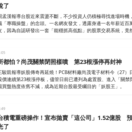
說了
周孟漢報導台股近來震盪不斷，不少投資人仍積極尋找進場時機
職「專職操盤」的念頭。一名網友發文，透露身邊一名年薪近百
友，因為自認研發出一套「能穩抓高低點」的股票交易系統，竟
職操盤手的想法，甚至揚言要「背水一戰」，如果不成功就改行
非常不看好，認為再精密的系統也算不到國際政局等突發事件，貼
全網兩派論戰。
:05
所都怕？尚茂關禁閉照樣噴 第23根漲停再封神
王駿凱報導妖股傳奇再延燒！PCB材料廠尚茂電子材料今（27）
股價連續第23根漲停板，儘管日前已遭列為處置股、進入「關禁
場買盤熱度依舊不減，成為近期台股最受矚目的「妖股王」。
:49
台積電重磅操作！宣布拋賣「這公司」1.52億股 
光了