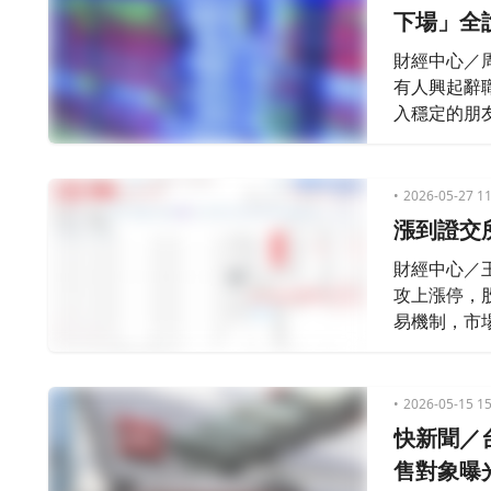
下場」全
財經中心／
有人興起辭
入穩定的朋
辭職轉當專
電。原PO
光後，引發
2026-05-27 11
漲到證交
財經中心／
攻上漲停，
易機制，市
2026-05-15 15
快新聞／
售對象曝