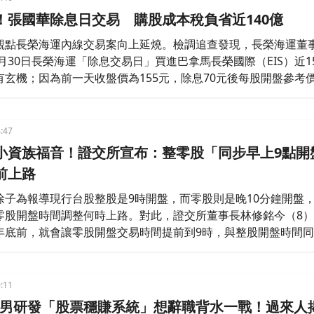
！張國華除息日交易 購股成本稅負省近140億
觀點長榮海運內線交易案向上延燒。檢調追查發現，長榮海運董
6月30日長榮海運「除息交易日」買進巴拿馬長榮國際（EIS）近15
有玄機；因為前一天收盤價為155元，除息70元後每股開盤參考
國華買股成本瞬間少110億多元，EIS卻要多負擔近23億元的股利
IS公司及股東權益受到損害，檢察官朝背信罪方向擴大偵辦。
:47
小資族福音！證交所宣布：整零股「同步早上9點開
前上路
徐子為報導現行台股整股是9時開盤，而零股則是晚10分鐘開盤
零股開盤時間調整何時上路。對此，證交所董事長林修銘今（8
年底前，就會讓零股開盤交易時間提前到9時，與整股開盤時間
:11
5萬男研發「股票穩賺系統」想辭職背水一戰！過來人