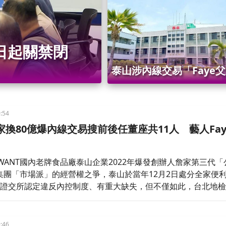
改革建言
日起關禁閉
泰山涉內線交易「Faye
11人遭約談 詹仁道、劉
萬交保
:54
換80億爆內線交易搜前後任董座共11人 藝人Fay
WANT國內老牌食品廠泰山企業2022年爆發創辦人詹家第三代「
集團「市場派」的經營權之爭，泰山於當年12月2日處分全家便利
遭證交所認定違反內控制度、有重大缺失，但不僅如此，台北地
息公布前疑似有內線交易，30日指揮調查局台北市調處搜索17處
中11人是被告，包括泰山公司時任董事長詹景超以及董事劉偉龍，
山另一名前董
:46