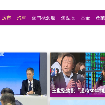
房市
汽車
熱門概念股
焦點股
基金
產業
台彩新刮刮樂祭高額頭獎
王世堅痛批「過時30年制
萬本吸經銷商搶購
台股流動性殺手！向金管