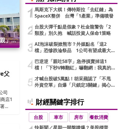
幅
馬斯克下大棋！傳特斯拉「去紅鏈」為
SpaceX整併 台灣「1產業」準備噴發
台股大彈千點是假象？杜金龍警告「2
類股」別久抱 喊話投資人保命1策略
父親」等
AI泡沫破裂掀熊市？外媒點名「這2
檔」恐慘跌淪祭品 1公司有望成最大
偉龍50
贏家
巴逆逆「親吐58字」急停損賣掉這1
檔！「下秒V轉翻紅」嚇翻網：我真的
e父
信了
才喊台股破5萬點！胡采蘋認了「不甩
外資空單」自爆「只鎖定3關鍵」揭心
法
公司
商店1
財經關鍵字排行
檢署發
、約談
台股
車市
房市
餐飲消費
經檢察
快新聞／星期一開盤噴爆？美股標普