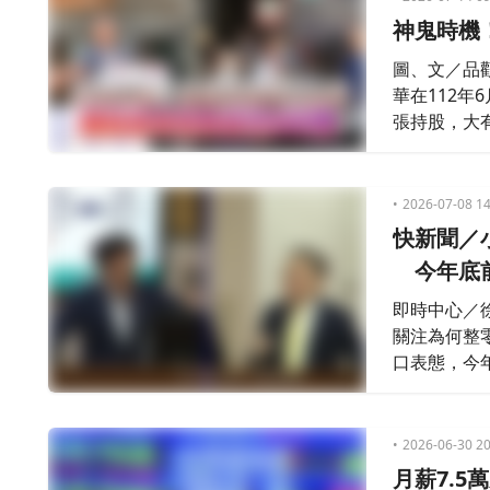
神鬼時機
圖、文／品
華在112年
張持股，大
為85元，張
額。由於E
2026-07-08 14
快新聞／
今年底
即時中心／
關注為何整
口表態，今
2026-06-30 20
月薪7.