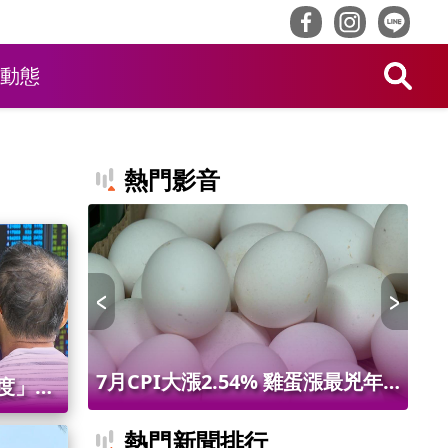
動態
熱門影音
 限量14
7月CPI大漲2.54% 雞蛋漲最兇年
林
度」成
增9.56% 進出口物價創50年最大漲
最
會提3
熱門新聞排行