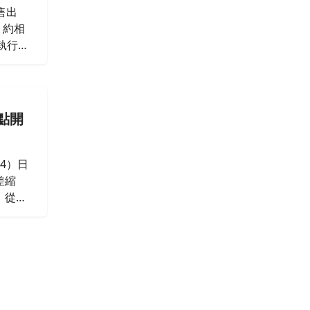
售出
，約相
執行本
點開
4）日
差縮
，從現
者意