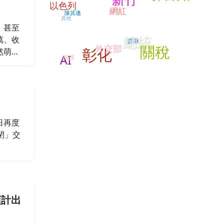
以色列
網紅
陳其邁
其他
，甚至
總統
萬、收
選舉
關稅
外交部
彰化
然萌生
AI
科技
去做水
文曝
日再度
閉」交
預計出