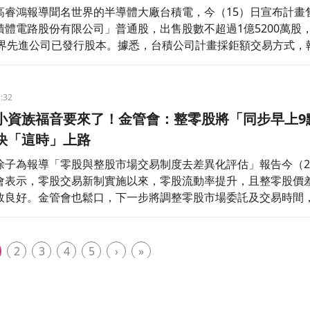
高睿鴻報導聞名世界的半導體大廠台積電，今（15）日宣布計畫
積體電路股份有限公司」普通股，出售股數不超過1億5200萬股
%世界先進公司已發行股本。據悉，台積公司計畫採鉅額交易方式，
計出售對象則為財務投資機構。
:32
小資族福音要來了！金管會：整零股將「同步早上9
快「這時」上路
徐子為報導「零股與整股市場交易制度去差異化評估」報告今（2
會表示，零股交易新制實施以來，零股流動率提升，且整零股價
效良好。金管會也鬆口，下一步將調整零股市場委託及交易時間
時10分提早至9時，與整股市場同步，不過由於還須調查市場參與
及系統調整，最快2027年7月底完成相關規畫。
2
3
4
5
›
»