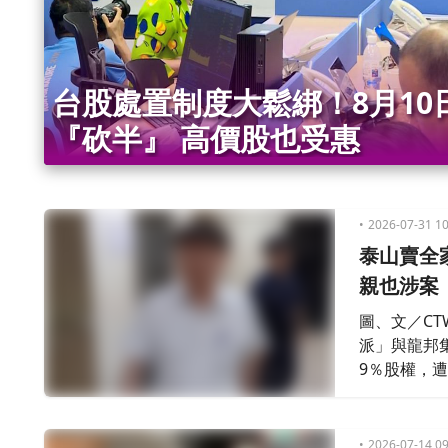
台股處置制度大鬆綁！8月10
『砍半』 高價股也受惠
2026-07-31 10
泰山賣全家
親也涉案
圖、文／CT
派」與龍邦
9％股權，
現在重大訊
15人，其
官複訊，泰
2026-07-14 09