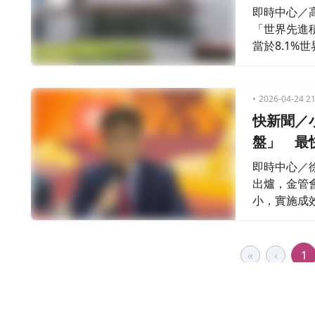
即時中心／
「世界先進
當於8.1
次出售；預
2026-04-24 21
快新聞／
盤」 最
即時中心／
出爐，金管
小，實施成
行的早上9
見、研擬修法
«
‹
1