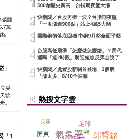
500創歷史新高 台指期夜盤大漲
快新聞／台股再衝一波？台指期夜盤
事張國
「一度漲逾900點」站上4萬5大關
.7萬
價格降
國際鋼價落底回穩 中鋼9月盤全面平盤
稅
台股高低震盪「怎麼做怎麼錯」？周代
運曝「這2時段」將迎短線反彈全說了
盤」
快新聞／處置股新制首登場 3個股
「漲太多」8/10全被關
，立委
）天鬆
熱搜文字雲
同步。
英國
足球
氣象署
台鐵
八點檔
屏東
郭台銘
大谷翔平
揭「1
新竹