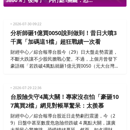
3800％」後悔了 內行點1關鍵：恐直
接歸零
2026-07-30 09:22
分析師砸1億買0050說到做到！昔日大噴3
千萬「加碼這1檔」超狂戰績一次看
財經中心／綜合報導台股今（29）日大盤走勢震盪，
不斷大跌讓不少股民膽戰心驚。不過，上個月曾發下
豪語稱「若跌破4萬點就砸1億元買0050（元大台灣5
0）」的摩爾投顧投資長郭哲榮，如今還真的兌現承
諾，獲得不少網友狂讚。令人震驚的是，其實過去他
就曾發下諸多類似言論，不僅曾加碼1千萬資金一口
2026-07-29 22:36
氣大買了90張0050，還曾大手筆砸下3千萬元，買進0
台股險失守4萬大關！專家沒在怕「豪砸10
050，即便當時虧錢仍絲毫不畏懼地兌現承諾。
7萬買2檔」網見對帳單驚呆：太羨慕
財經中心／綜合報導台股近日走勢劇烈震盪，今（2
9）日盤中甚至數度危急險些跌破 4 萬點大關，讓廣
大股民心驚膽跳、恐慌情緒蔓延。然而，知名理財作