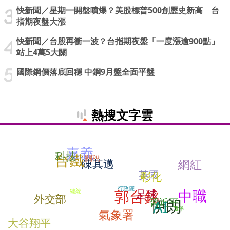
快新聞／星期一開盤噴爆？美股標普500創歷史新高 台
指期夜盤大漲
快新聞／台股再衝一波？台指期夜盤「一度漲逾900點」
站上4萬5大關
國際鋼價落底回穩 中鋼9月盤全面平盤
熱搜文字雲
嘉義
科技
台鐵
關稅
網紅
陳其邁
英國
彰化
行政院
中職
郭台銘
足球
總統
外交部
伊朗
習近平
AI
選舉
氣象署
大谷翔平