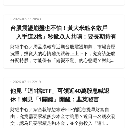
始存股沒多久，手上持有 5 張 0050（元大台灣5
0），但比對配息資料後發現 006208（富邦台50）的
每單位股利似乎比較高，因而萌生「把 0050 全數清
2026-07-22 20:43
空改買 006208」的念頭，貼文一出，隨即引發熱烈
台股震盪崩盤也不怕！黃大米點名散戶
討論。
「入手這2檔」秒掀眾人共鳴：要長期持有
財經中心／周孟漢報導近期台股震盪加劇，市場賣壓
沉重，投資人的心情難免跟著上上下下，究竟該怎麼
分配持股，才能保有「處變不驚」的心態呢？對此，
知名作家黃大米日前發文分享，表示先前股市大跌
時，不少飆股修正幅度極深，讓人看了心驚膽戰，因
此建議投資人選擇「這2檔」，雖然獲利速度可能不
2026-07-11 22:19
如飆股，但至少能在跌勢中睡個安穩覺。
他見「這1檔ETF」可領近40萬股息喊退
休！網見「1關鍵」開酸：韭菜發言
財經中心／綜合報導想靠著ETF的配息提早財富自
由，究竟需要累積多少本金才夠用？近日一名網友發
文，認為只要累積足夠本金，並全數投入「這1