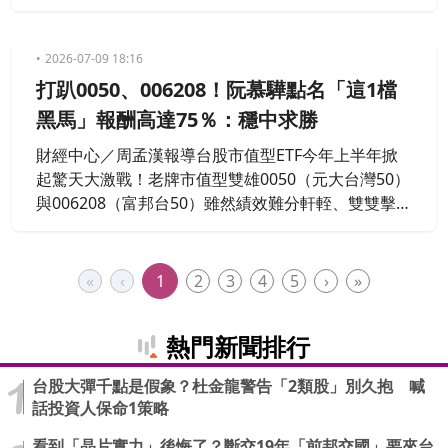
檔」，每年就有機會爽領將近40萬元的被動收入，平
均一個月能拿到3.3萬元，金額逼近一般上班族的初階
薪水，直呼40歲前真的可以考慮直接退休，不過本金
2026-07-09 18:16
金額出爐後，隨即遭到留言區白眼、無情吐槽。
打趴0050、006208！阮慕驊點名「這1檔
黑馬」報酬高達75％：穩中求勝
財經中心／周孟漢報導台股市值型ETF今年上半年掀
起驚天大激戰！老牌市值型雙雄0050（元大台灣50）
與006208（富邦台50）雖然績效難分軒輊、雙雙擊敗
大盤，但財經專家阮慕驊點名，市場上驚現「這1
檔」規模不到40億元的迷你新星，以高達75.41％的
超狂總報酬率，一舉逆襲老大哥，績效狂勝達近8個
«
‹
1
2
3
4
5
›
»
百分點讓他忍不住讚嘆「看來我並沒有看走眼！」。
熱門新聞排行
台股大彈千點是假象？杜金龍警告「2類股」別久抱 喊
話投資人保命1策略
看到「晶片實力」後悔了？斷交19年「前邦交國」要來台