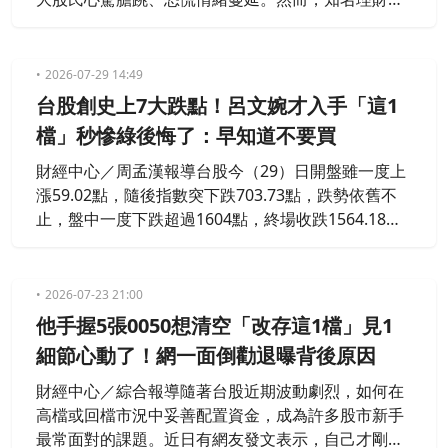
家施昇輝卻選擇逆風操作，稍早貼出交易截圖，透露
自己趁著今日大盤急跌時，果斷砸下約 107 萬元重
金，買入「這2擋」，讓網友們驚喊「非常正確的示
2026-07-29 14:49
範」。
台股創史上7大跌點！呂文婉才入手「這1
檔」秒慘綠後悔了：早知道不要買
財經中心／周孟漢報導台股今（29）日開盤雖一度上
漲59.02點，隨後指數突下跌703.73點，跌勢依舊不
止，盤中一度下跌超過1604點，終場收跌1564.18
點、3.76％，指數收在40,039.18點，創下史上第7大
跌點。演看台股近日波動劇烈，身為股市小白的資深
媒體人呂文婉透露，自己日前挪用了放在定存的錢去
2026-07-23 21:00
買0050，沒想到帳面數字卻相當慘烈，感嘆「早知道
他手握5張0050想清空「改存這1檔」見1
不要買」。
細節心動了！網一面倒勸退曝背後原因
財經中心／綜合報導隨著台股近期波動劇烈，如何在
高檔或回檔市況中妥善配置資金，成為許多股市新手
最常面對的課題。近日有網友發文表示，自己才剛開