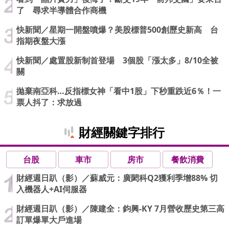
了 尋求半導體合作商機
快新聞／星期一開盤噴爆？美股標普500創歷史新高 台
指期夜盤大漲
快新聞／處置股新制首登場 3個股「漲太多」8/10全被
關
拋棄南亞科…反指標女神「看中1股」下秒重跌近6％！一
票人抖了：求放過
財經關鍵字排行
台股
車市
房市
餐飲消費
財經週日趴（影）／蘇威元：廣閎科Q2獲利季增88% 切
入機器人+AI伺服器
財經週日趴（影）／陳建全：鈞興-KY 7月營收歷史第三高
訂單爆單大戶進場