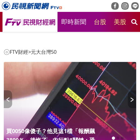
即時新聞
台股
美股
房
FTV財經
>
元大台灣50
買0050像傻子？他見這1檔「報酬飆