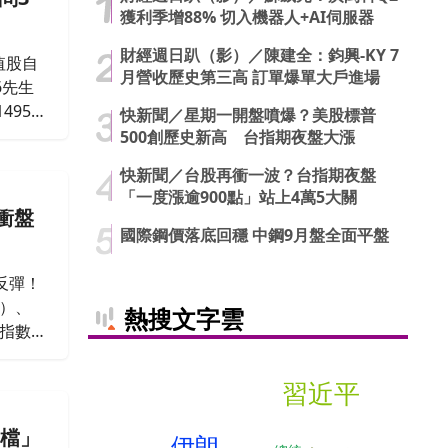
獲利季增88% 切入機器人+AI伺服器
財經週日趴（影）／陳建全：鈞興-KY 7
值股自
月營收歷史第三高 訂單爆單大戶進場
6先生
495
快新聞／星期一開盤噴爆？美股標普
，等同
500創歷史新高 台指期夜盤大漲
開槓民
快新聞／台股再衝一波？台指期夜盤
「一度漲逾900點」站上4萬5大關
衝盤
國際鋼價落底回穩 中鋼9月盤全面平盤
反彈！
0）、
熱搜文字雲
權指數
習近平
2檔」
伊朗