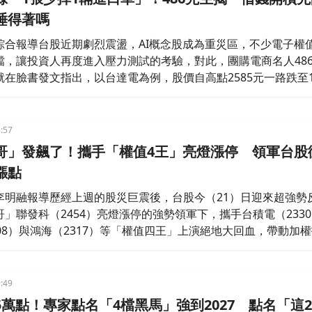
睡得著嗎
綜合報導台股近期劇烈震盪，AI概念股成為重災區，不少電子權
檔，讓投資人再度進入壓力測試的考驗，對此，團購電商名人48
在臉書發文指出，以台達電為例，股價自高點2585元一路跌至1
高達42.17%，若投資人在高點買進一張並於7月29日認賠賣出
9萬元，感嘆：「一張股票少掉一輛進口車」，同時他也出言提醒
先自問3關
:57
哥」發飆了！攜手「權值4王」亮燈漲停 領軍台股
漲點
李明融報導歷經上週的股災巨震後，台股今（21）日迎來超強勢
」聯發科（2454）亮燈漲停的強勢領軍下，攜手台積電（233
08）與鴻海（2317）等「權值四王」上演絕地大回血，帶動加
1702.58點，寫下台股史上盤中第二大漲點的驚人紀錄。
:49
5萬點！專家點名「4檔黑馬」強到2027 點名「這