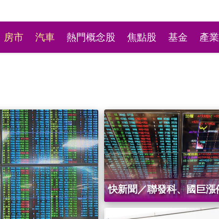
房市
汽車
熱門概念股
焦點股
基金
產業
林口平價小火鍋超高CP
快新聞／聯發科、國巨漲
最低190元自助吧飲料冰
股一枝獨秀漲266點 不