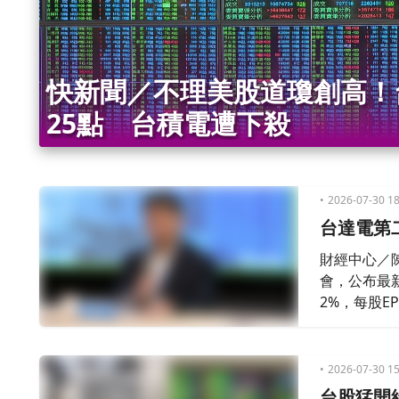
快新聞／不理美股道瓊創高！
25點 台積電遭下殺
2026-07-30 18
台達電第
財經中心／
會，公布最新財
2%，每股E
眼，不過受到
信心喊話，
2026-07-30 15
台股猛開