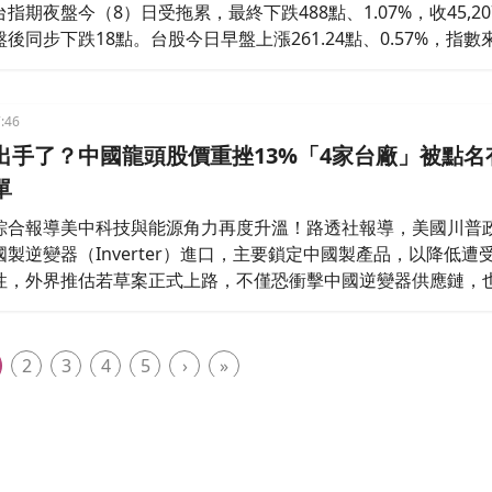
指期夜盤今（8）日受拖累，最終下跌488點、1.07%，收45,20
後同步下跌18點。台股今日早盤上漲261.24點、0.57%，指數來
，台積電（2330）開2,455元，上漲15元。
:46
出手了？中國龍頭股價重挫13%「4家台廠」被點名
單
綜合報導美中科技與能源角力再度升溫！路透社報導，美國川普
製逆變器（Inverter）進口，主要鎖定中國製產品，以降低遭
性，外界推估若草案正式上路，不僅恐衝擊中國逆變器供應鏈，
場重新洗牌，其中市場點名台灣旭隼、全漢、台達電及亞力等廠
波轉單商機。
2
3
4
5
›
»
民視財經網 © 2024 FTV All Rights Reserved.