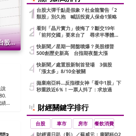
台股大彈千點是假象？杜金龍警告「2
類股」別久抱 喊話投資人保命1策略
看到「晶片實力」後悔了？斷交19年
「前邦交國」要來台了 尋求半導體合
作商機
台股今
快新聞／星期一開盤噴爆？美股標普
500創歷史新高 台指期夜盤大漲
最大紀錄
快新聞／處置股新制首登場 3個股
「漲太多」8/10全被關
拋棄南亞科…反指標女神「看中1股」下
法說
秒重跌近6％！一票人抖了：求放過
0.
成績亮
財經關鍵字排行
長鄭平
台股
車市
房市
餐飲消費
財經週日趴（影）／蘇威元：廣閎科Q2
問3