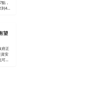
7點，
到45,
有望
政府正
受資安
也可望
商，有