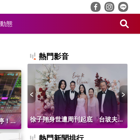
動態
熱門影音
值吸客！
徐子翔身世遭周刊起底 台玻夫人
台
停！台
品吃到飽
徐莉玲首談長子離世
轉
理日韓
熱門新聞排行