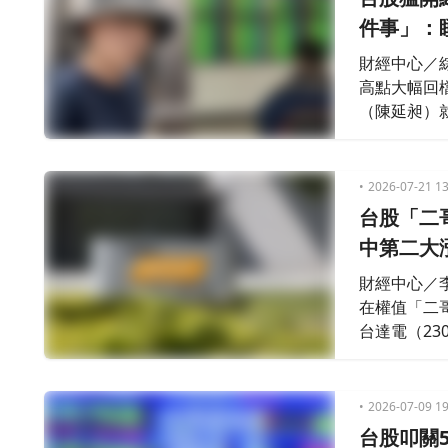
件事」：
財經中心／
高點大幅回
（陳延昶）就
元，回撤幅度
虧損約10
眾出手前要
2026-07-21 13
台股「二
中第二大
財經中心／
在權值「二哥
台達電（23
盤中狂飆高達
2026-07-09 19
台股叩關