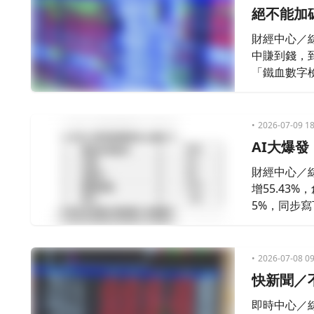
絕不能加
財經中心／
中賺到錢，
「鐵血數字
純AI績優
驗。蔡明翰
夠，警告散
2026-07-09 18
AI大爆
財經中心／綜合
增55.43%
5%，同步寫
2026-07-08 09
快新聞／
即時中心／