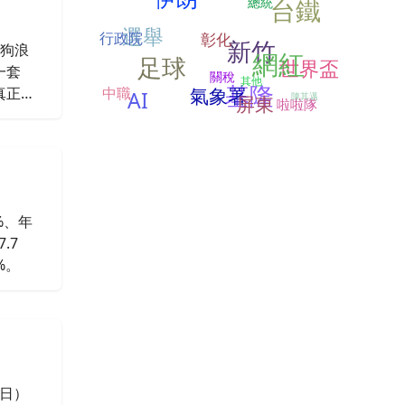
台鐵
總統
選舉
彰化
行政院
新竹
瘋狗浪
網紅
足球
世界盃
一套
關稅
其他
基隆
氣象署
中職
真正的
AI
陳其邁
屏東
啦啦隊
」的考
本不
%、年
.7
%。
日）