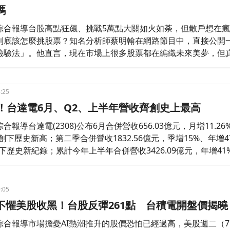
碼
綜合報導台股高點狂飆、挑戰5萬點大關如火如荼，但散戶想在
到底該怎麼挑股票？知名分析師蔡明翰在網路節目中，直接公開
檢驗法」。他直言，現在市場上很多股票都在編織未來美夢，但
股，絕對要能通過「去年獲利好、第一季賺飽、五六月營收還在飆
更親自點名「這4檔」可入手，並點名「2檔熱門股」目前純度根
戶一旦個股拉回，絕對不能盲目進
:25
發！台達電6月、Q2、上半年營收齊創史上最高
報導台達電(2308)公布6月合併營收656.03億元，月增11.26
，創下歷史新高；第二季合併營收1832.56億元，季增15%、年增47
下歷史新紀錄；累計今年上半年合併營收3426.09億元，年增41
:05
不懼美股收黑！台股反彈261點 台積電開盤價揭曉
綜合報導市場擔憂AI熱潮推升的股價恐怕已經過高，美股週二（7