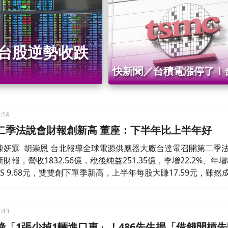
股崩盤
台股逆勢收跌
快新聞／台積電漲停了！
飆漲逾3200點 創史上
:14
二季法說會財報創新高 董座：下半年比上半年好
陳妍霖 胡崇恩 台北報導全球電源供應器大廠台達電召開第二季
報，營收1832.56億，稅後純益251.35億，季增22.2%、年增8
PS 9.68元，雙雙創下單季新高，上半年每股大賺17.59元，雖然
AI市場雜音影響，短短2個月，股價跌超過1100元，不過董事
「下半年一定會比上半年好」。
:43
綠「1張少掉1輛進口車」！486先生揭「借錢開槓先