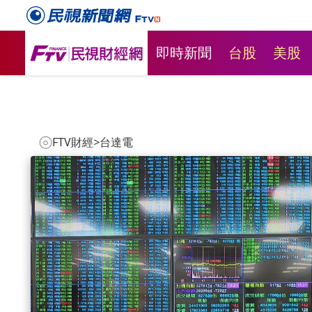
即時新聞
台股
美股
FTV財經
>
台達電