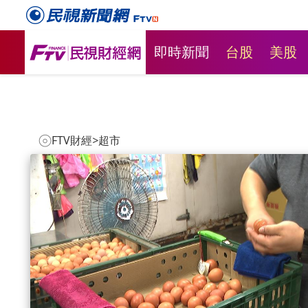
即時新聞
台股
美股
FTV財經
>
超市