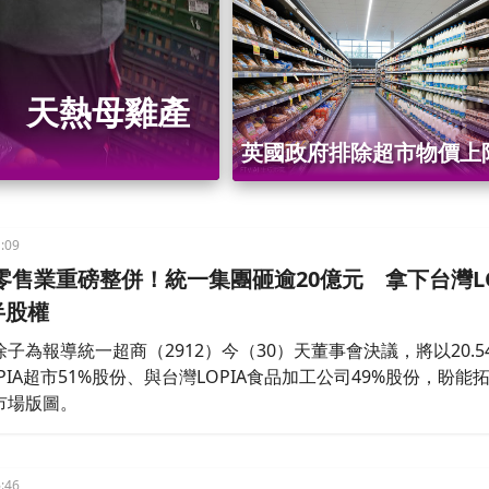
 天熱母雞產
英國政府排除超市物價
零售巨頭批：荒謬且不可
:09
零售業重磅整併！統一集團砸逾20億元 拿下台灣LO
半股權
子為報導統一超商（2912）今（30）天董事會決議，將以20.5
PIA超市51%股份、與台灣LOPIA食品加工公司49%股份，盼能
市場版圖。
:46